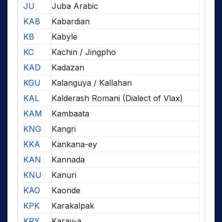
JU
Juba Arabic
KAB
Kabardian
KB
Kabyle
KC
Kachin / Jingpho
KAD
Kadazan
KGU
Kalanguya / Kallahan
KAL
Kalderash Romani (Dialect of Vlax)
KAM
Kambaata
KNG
Kangri
KKA
Kankana-ey
KAN
Kannada
KNU
Kanuri
KAO
Kaonde
KPK
Karakalpak
KRY
Karay-a