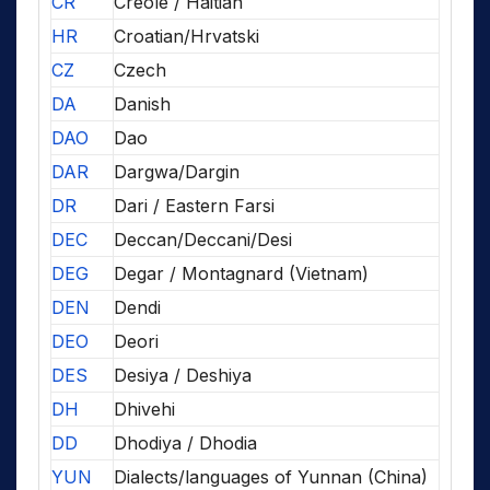
CR
Creole / Haitian
HR
Croatian/Hrvatski
CZ
Czech
DA
Danish
DAO
Dao
DAR
Dargwa/Dargin
DR
Dari / Eastern Farsi
DEC
Deccan/Deccani/Desi
DEG
Degar / Montagnard (Vietnam)
DEN
Dendi
DEO
Deori
DES
Desiya / Deshiya
DH
Dhivehi
DD
Dhodiya / Dhodia
YUN
Dialects/languages of Yunnan (China)