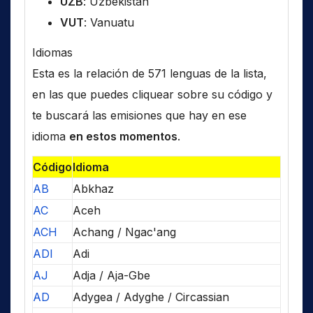
UZB
: Uzbekistán
VUT
: Vanuatu
Idiomas
Esta es la relación de 571 lenguas de la lista,
en las que puedes cliquear sobre su código y
te buscará las emisiones que hay en ese
idioma
en estos momentos
.
Código
Idioma
AB
Abkhaz
AC
Aceh
ACH
Achang / Ngac'ang
ADI
Adi
AJ
Adja / Aja-Gbe
AD
Adygea / Adyghe / Circassian