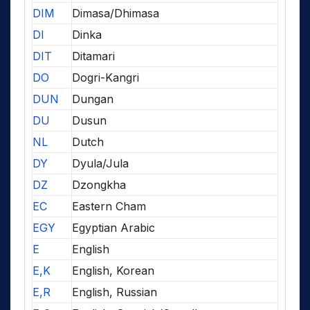
DIM
Dimasa/Dhimasa
DI
Dinka
DIT
Ditamari
DO
Dogri-Kangri
DUN
Dungan
DU
Dusun
NL
Dutch
DY
Dyula/Jula
DZ
Dzongkha
EC
Eastern Cham
EGY
Egyptian Arabic
E
English
E,K
English, Korean
E,R
English, Russian