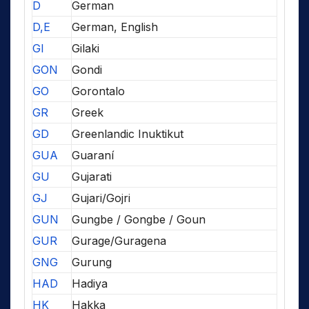
D
German
D,E
German, English
GI
Gilaki
GON
Gondi
GO
Gorontalo
GR
Greek
GD
Greenlandic Inuktikut
GUA
Guaraní
GU
Gujarati
GJ
Gujari/Gojri
GUN
Gungbe / Gongbe / Goun
GUR
Gurage/Guragena
GNG
Gurung
HAD
Hadiya
HK
Hakka