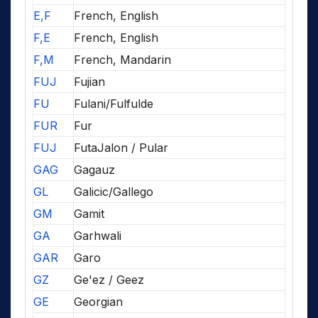
E,F
French, English
F,E
French, English
F,M
French, Mandarin
FUJ
Fujian
FU
Fulani/Fulfulde
FUR
Fur
FUJ
FutaJalon / Pular
GAG
Gagauz
GL
Galicic/Gallego
GM
Gamit
GA
Garhwali
GAR
Garo
GZ
Ge'ez / Geez
GE
Georgian