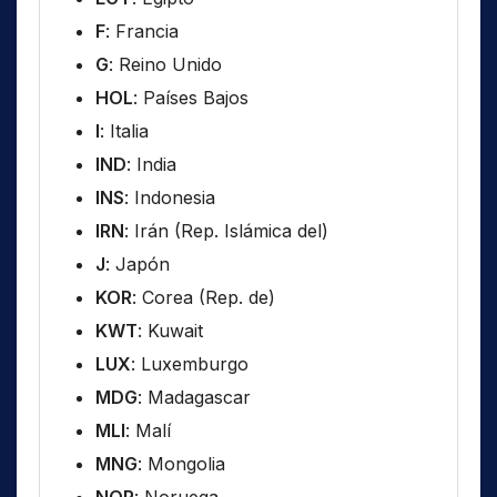
F
: Francia
G
: Reino Unido
HOL
: Países Bajos
I
: Italia
IND
: India
INS
: Indonesia
IRN
: Irán (Rep. Islámica del)
J
: Japón
KOR
: Corea (Rep. de)
KWT
: Kuwait
LUX
: Luxemburgo
MDG
: Madagascar
MLI
: Malí
MNG
: Mongolia