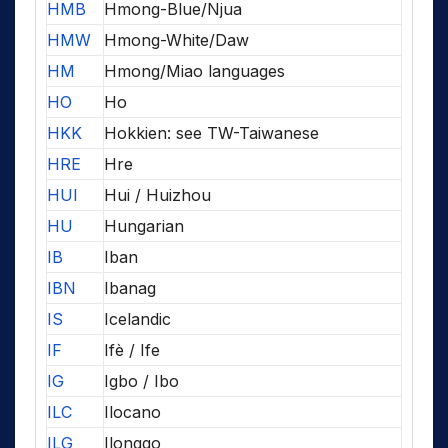
HMB
Hmong-Blue/Njua
HMW
Hmong-White/Daw
HM
Hmong/Miao languages
HO
Ho
HKK
Hokkien: see TW-Taiwanese
HRE
Hre
HUI
Hui / Huizhou
HU
Hungarian
IB
Iban
IBN
Ibanag
IS
Icelandic
IF
Ifè / Ife
IG
Igbo / Ibo
ILC
Ilocano
ILG
Ilonggo