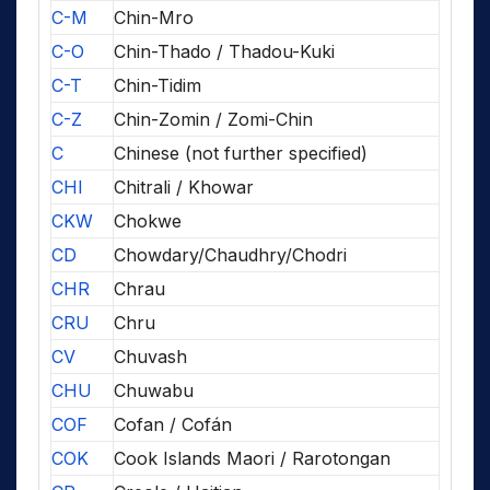
C-M
Chin-Mro
C-O
Chin-Thado / Thadou-Kuki
C-T
Chin-Tidim
C-Z
Chin-Zomin / Zomi-Chin
C
Chinese (not further specified)
CHI
Chitrali / Khowar
CKW
Chokwe
CD
Chowdary/Chaudhry/Chodri
CHR
Chrau
CRU
Chru
CV
Chuvash
CHU
Chuwabu
COF
Cofan / Cofán
COK
Cook Islands Maori / Rarotongan