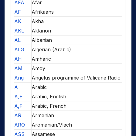
AFA
Afar
AF
Afrikaans
AK
Akha
AKL
Aklanon
AL
Albanian
ALG
Algerian (Arabic)
AH
Amharic
AM
Amoy
Ang
Angelus programme of Vaticane Radio
A
Arabic
A,E
Arabic, English
A,F
Arabic, French
AR
Armenian
ARO
Aromanian/Vlach
ASS
Assamese