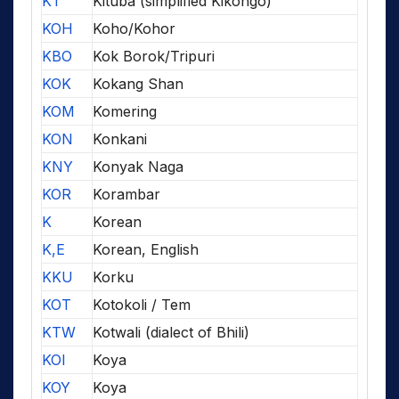
KT
Kituba (simplified Kikongo)
KOH
Koho/Kohor
KBO
Kok Borok/Tripuri
KOK
Kokang Shan
KOM
Komering
KON
Konkani
KNY
Konyak Naga
KOR
Korambar
K
Korean
K,E
Korean, English
KKU
Korku
KOT
Kotokoli / Tem
KTW
Kotwali (dialect of Bhili)
KOI
Koya
KOY
Koya