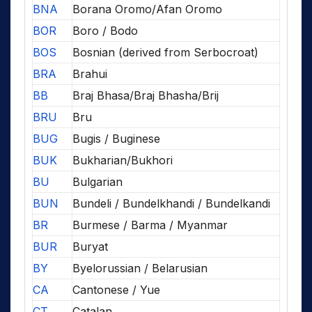
BNA
Borana Oromo/Afan Oromo
BOR
Boro / Bodo
BOS
Bosnian (derived from Serbocroat)
BRA
Brahui
BB
Braj Bhasa/Braj Bhasha/Brij
BRU
Bru
BUG
Bugis / Buginese
BUK
Bukharian/Bukhori
BU
Bulgarian
BUN
Bundeli / Bundelkhandi / Bundelkandi
BR
Burmese / Barma / Myanmar
BUR
Buryat
BY
Byelorussian / Belarusian
CA
Cantonese / Yue
CT
Catalan