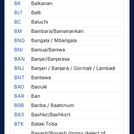
BK
Balkarian
BLT
Balti
BC
Baluchi
BM
Bambara/Bamanankan
BNG
Bangala / Mbangala
BNI
Baniua/Baniwa
BAN
Banjar/Banjarese
BNJ
Banjari / Banjara / Gormati / Lambadi
BNT
Bantawa
BAO
Baoulé
BAR
Bari
BRB
Bariba / Baatonum
BAS
Bashkir/Bashkort
BTK
Batak-Toba
Bayash/Boyash (gypsy dialect of