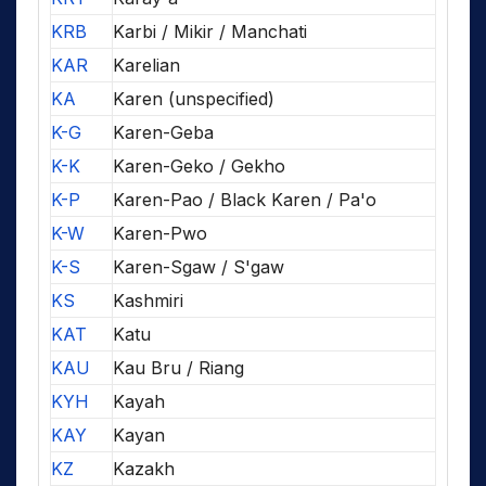
KRB
Karbi / Mikir / Manchati
KAR
Karelian
KA
Karen (unspecified)
K-G
Karen-Geba
K-K
Karen-Geko / Gekho
K-P
Karen-Pao / Black Karen / Pa'o
K-W
Karen-Pwo
K-S
Karen-Sgaw / S'gaw
KS
Kashmiri
KAT
Katu
KAU
Kau Bru / Riang
KYH
Kayah
KAY
Kayan
KZ
Kazakh