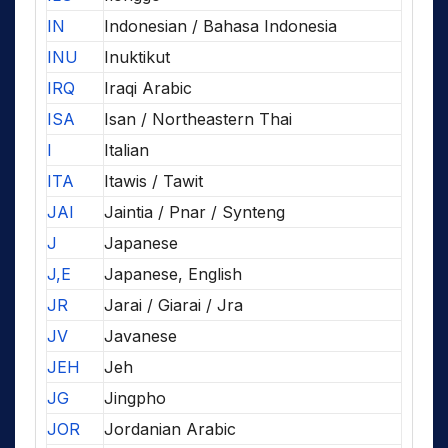
IN
Indonesian / Bahasa Indonesia
INU
Inuktikut
IRQ
Iraqi Arabic
ISA
Isan / Northeastern Thai
I
Italian
ITA
Itawis / Tawit
JAI
Jaintia / Pnar / Synteng
J
Japanese
J,E
Japanese, English
JR
Jarai / Giarai / Jra
JV
Javanese
JEH
Jeh
JG
Jingpho
JOR
Jordanian Arabic