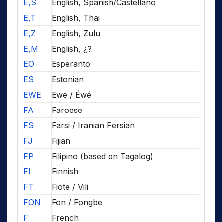
E,S
English, Spanish/Castellano
E,T
English, Thai
E,Z
English, Zulu
E,M
English, ¿?
EO
Esperanto
ES
Estonian
EWE
Ewe / Éwé
FA
Faroese
FS
Farsi / Iranian Persian
FJ
Fijian
FP
Filipino (based on Tagalog)
FI
Finnish
FT
Fiote / Vili
FON
Fon / Fongbe
F
French