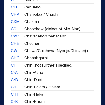
CEB
Cebuano
CHA
Cha'palaa / Chachi
CKM
Chakma
CC
Chaochow (dialect of Min-Nan)
CVC
Chavacano/Chabacano
CHE
Chechen
CW
Chewa/Chichewa/Nyanja/Chinyanja
CHG
Chhattisgarhi
CH
Chin (not further specified)
C-A
Chin-Asho
C-D
Chin-Daai:
C-F
Chin-Falam / Halam
C-H
Chin-Haka
C-K
Chin-Khumi