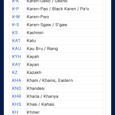
K-K
Karen-Geko / Gekho
K-P
Karen-Pao / Black Karen / Pa'o
K-W
Karen-Pwo
K-S
Karen-Sgaw / S'gaw
KS
Kashmiri
KAT
Katu
KAU
Kau Bru / Riang
KYH
Kayah
KAY
Kayan
KZ
Kazakh
KHA
Kham / Khams, Eastern
KND
Khandesi
KHR
Kharia / Khariya
KHS
Khasi / Kahasi
KH
Khmer