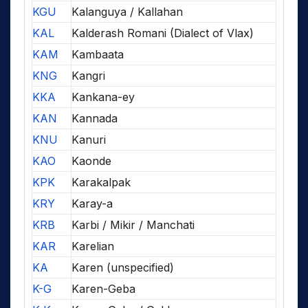
KGU
Kalanguya / Kallahan
KAL
Kalderash Romani (Dialect of Vlax)
KAM
Kambaata
KNG
Kangri
KKA
Kankana-ey
KAN
Kannada
KNU
Kanuri
KAO
Kaonde
KPK
Karakalpak
KRY
Karay-a
KRB
Karbi / Mikir / Manchati
KAR
Karelian
KA
Karen (unspecified)
K-G
Karen-Geba