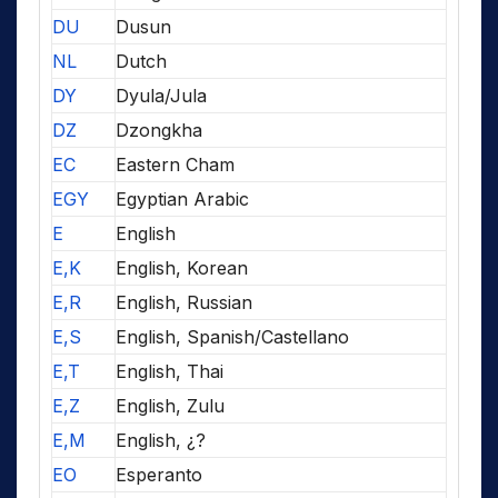
DU
Dusun
NL
Dutch
DY
Dyula/Jula
DZ
Dzongkha
EC
Eastern Cham
EGY
Egyptian Arabic
E
English
E,K
English, Korean
E,R
English, Russian
E,S
English, Spanish/Castellano
E,T
English, Thai
E,Z
English, Zulu
E,M
English, ¿?
EO
Esperanto