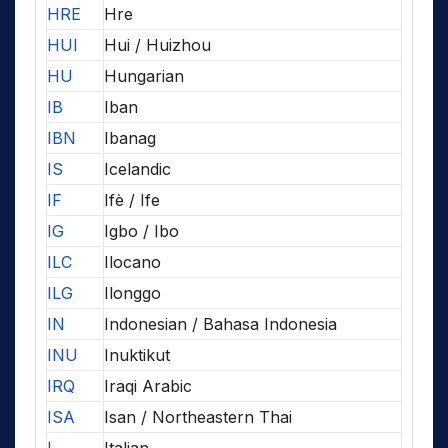
HRE
Hre
HUI
Hui / Huizhou
HU
Hungarian
IB
Iban
IBN
Ibanag
IS
Icelandic
IF
Ifè / Ife
IG
Igbo / Ibo
ILC
Ilocano
ILG
Ilonggo
IN
Indonesian / Bahasa Indonesia
INU
Inuktikut
IRQ
Iraqi Arabic
ISA
Isan / Northeastern Thai