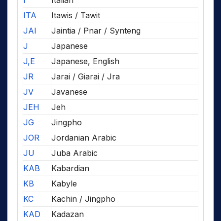
I
Italian
ITA
Itawis / Tawit
JAI
Jaintia / Pnar / Synteng
J
Japanese
J,E
Japanese, English
JR
Jarai / Giarai / Jra
JV
Javanese
JEH
Jeh
JG
Jingpho
JOR
Jordanian Arabic
JU
Juba Arabic
KAB
Kabardian
KB
Kabyle
KC
Kachin / Jingpho
KAD
Kadazan