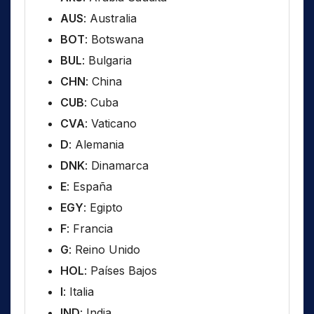
AUS
: Australia
BOT
: Botswana
BUL
: Bulgaria
CHN
: China
CUB
: Cuba
CVA
: Vaticano
D
: Alemania
DNK
: Dinamarca
E
: España
EGY
: Egipto
F
: Francia
G
: Reino Unido
HOL
: Países Bajos
I
: Italia
IND
: India