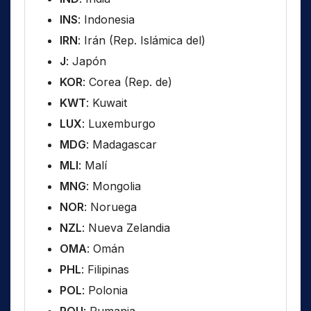
INS
: Indonesia
IRN
: Irán (Rep. Islámica del)
J
: Japón
KOR
: Corea (Rep. de)
KWT
: Kuwait
LUX
: Luxemburgo
MDG
: Madagascar
MLI
: Malí
MNG
: Mongolia
NOR
: Noruega
NZL
: Nueva Zelandia
OMA
: Omán
PHL
: Filipinas
POL
: Polonia