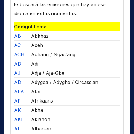
te buscará las emisiones que hay en ese
idioma
en estos momentos
.
Código
Idioma
AB
Abkhaz
AC
Aceh
ACH
Achang / Ngac'ang
ADI
Adi
AJ
Adja / Aja-Gbe
AD
Adygea / Adyghe / Circassian
AFA
Afar
AF
Afrikaans
AK
Akha
AKL
Aklanon
AL
Albanian