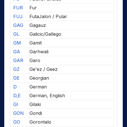
FUR
Fur
FUJ
FutaJalon / Pular
GAG
Gagauz
GL
Galicic/Gallego
GM
Gamit
GA
Garhwali
GAR
Garo
GZ
Ge'ez / Geez
GE
Georgian
D
German
D,E
German, English
GI
Gilaki
GON
Gondi
GO
Gorontalo