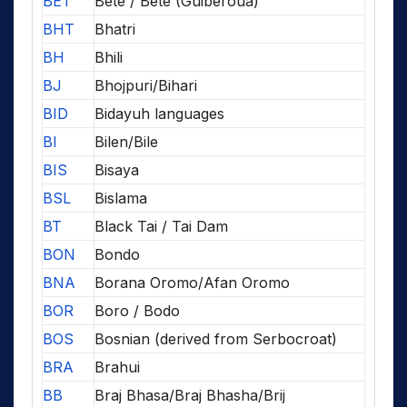
BET
Bete / Bété (Guiberoua)
BHT
Bhatri
BH
Bhili
BJ
Bhojpuri/Bihari
BID
Bidayuh languages
BI
Bilen/Bile
BIS
Bisaya
BSL
Bislama
BT
Black Tai / Tai Dam
BON
Bondo
BNA
Borana Oromo/Afan Oromo
BOR
Boro / Bodo
BOS
Bosnian (derived from Serbocroat)
BRA
Brahui
BB
Braj Bhasa/Braj Bhasha/Brij