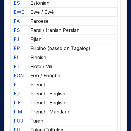
ES
Estonian
EWE
Ewe / Éwé
FA
Faroese
FS
Farsi / Iranian Persian
FJ
Fijian
FP
Filipino (based on Tagalog)
FI
Finnish
FT
Fiote / Vili
FON
Fon / Fongbe
F
French
E,F
French, English
F,E
French, English
F,M
French, Mandarin
FUJ
Fujian
FU
Fulani/Fulfulde