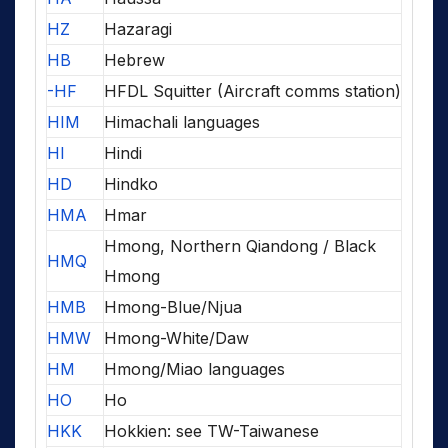
HZ
Hazaragi
HB
Hebrew
-HF
HFDL Squitter (Aircraft comms station)
HIM
Himachali languages
HI
Hindi
HD
Hindko
HMA
Hmar
Hmong, Northern Qiandong / Black
HMQ
Hmong
HMB
Hmong-Blue/Njua
HMW
Hmong-White/Daw
HM
Hmong/Miao languages
HO
Ho
HKK
Hokkien: see TW-Taiwanese