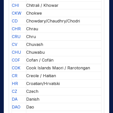
CHI
Chitrali / Khowar
CKW
Chokwe
CD
Chowdary/Chaudhry/Chodri
CHR
Chrau
CRU
Chru
CV
Chuvash
CHU
Chuwabu
COF
Cofan / Cofán
COK
Cook Islands Maori / Rarotongan
CR
Creole / Haitian
HR
Croatian/Hrvatski
CZ
Czech
DA
Danish
DAO
Dao