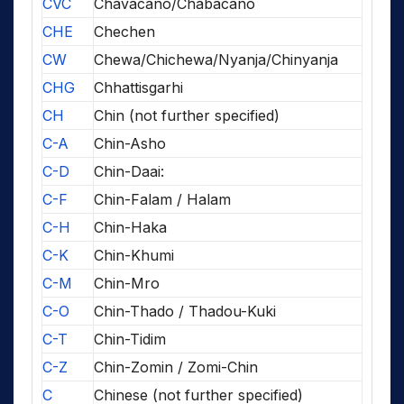
CVC
Chavacano/Chabacano
CHE
Chechen
CW
Chewa/Chichewa/Nyanja/Chinyanja
CHG
Chhattisgarhi
CH
Chin (not further specified)
C-A
Chin-Asho
C-D
Chin-Daai:
C-F
Chin-Falam / Halam
C-H
Chin-Haka
C-K
Chin-Khumi
C-M
Chin-Mro
C-O
Chin-Thado / Thadou-Kuki
C-T
Chin-Tidim
C-Z
Chin-Zomin / Zomi-Chin
C
Chinese (not further specified)