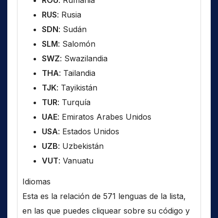
ROU
: Rumania
RUS
: Rusia
SDN
: Sudán
SLM
: Salomón
SWZ
: Swazilandia
THA
: Tailandia
TJK
: Tayikistán
TUR
: Turquía
UAE
: Emiratos Arabes Unidos
USA
: Estados Unidos
UZB
: Uzbekistán
VUT
: Vanuatu
Idiomas
Esta es la relación de 571 lenguas de la lista,
en las que puedes cliquear sobre su código y