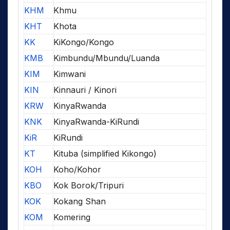
KHM
Khmu
KHT
Khota
KK
KiKongo/Kongo
KMB
Kimbundu/Mbundu/Luanda
KIM
Kimwani
KIN
Kinnauri / Kinori
KRW
KinyaRwanda
KNK
KinyaRwanda-KiRundi
KiR
KiRundi
KT
Kituba (simplified Kikongo)
KOH
Koho/Kohor
KBO
Kok Borok/Tripuri
KOK
Kokang Shan
KOM
Komering