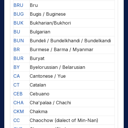
BRU
Bru
BUG
Bugis / Buginese
BUK
Bukharian/Bukhori
BU
Bulgarian
BUN
Bundeli / Bundelkhandi / Bundelkandi
BR
Burmese / Barma / Myanmar
BUR
Buryat
BY
Byelorussian / Belarusian
CA
Cantonese / Yue
CT
Catalan
CEB
Cebuano
CHA
Cha'palaa / Chachi
CKM
Chakma
CC
Chaochow (dialect of Min-Nan)