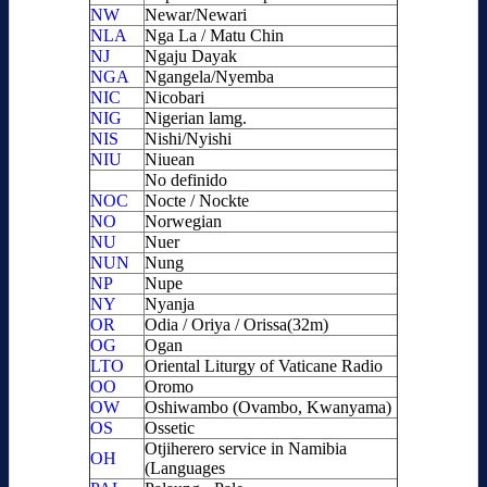
NW
Newar/Newari
NLA
Nga La / Matu Chin
NJ
Ngaju Dayak
NGA
Ngangela/Nyemba
NIC
Nicobari
NIG
Nigerian lamg.
NIS
Nishi/Nyishi
NIU
Niuean
No definido
NOC
Nocte / Nockte
NO
Norwegian
NU
Nuer
NUN
Nung
NP
Nupe
NY
Nyanja
OR
Odia / Oriya / Orissa(32m)
OG
Ogan
LTO
Oriental Liturgy of Vaticane Radio
OO
Oromo
OW
Oshiwambo (Ovambo, Kwanyama)
OS
Ossetic
Otjiherero service in Namibia
OH
(Languages