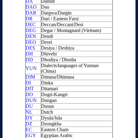
DA
Danish
DAO
Dao
DAR
Dargwa/Dargin
DR
Dari / Eastern Farsi
DEC
Deccan/Deccani/Desi
DEG
Degar / Montagnard (Vietnam)
DEN
Dendi
DEO
Deori
DES
Desiya / Deshiya
DH
Dhivehi
DD
Dhodiya / Dhodia
Dialects/languages of Yunnan
YUN
(China)
DIM
Dimasa/Dhimasa
DI
Dinka
DIT
Ditamari
DO
Dogri-Kangri
DUN
Dungan
DU
Dusun
NL
Dutch
DY
Dyula/Jula
DZ
Dzongkha
EC
Eastern Cham
EGY
Egyptian Arabic