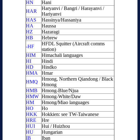
HN
Hani
Haryanvi / Bangri / Harayanvi /
HAR
Hariyanvi
HAS
Hassinya/Hassaniya
HA
Haussa
HZ
Hazaragi
HB
Hebrew
HFDL Squitter (Aircraft comms
-HF
station)
HIM
Himachali languages
HI
Hindi
HD
Hindko
HMA
Hmar
Hmong, Northern Qiandong / Black
HMQ
Hmong
HMB
Hmong-Blue/Njua
HMW
Hmong-White/Daw
HM
Hmong/Miao languages
HO
Ho
HKK
Hokkien: see TW-Taiwanese
HRE
Hre
HUI
Hui / Huizhou
HU
Hungarian
IB
Iban