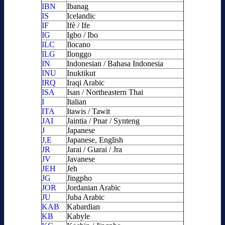
IBN
Ibanag
IS
Icelandic
IF
Ifè / Ife
IG
Igbo / Ibo
ILC
Ilocano
ILG
Ilonggo
IN
Indonesian / Bahasa Indonesia
INU
Inuktikut
IRQ
Iraqi Arabic
ISA
Isan / Northeastern Thai
I
Italian
ITA
Itawis / Tawit
JAI
Jaintia / Pnar / Synteng
J
Japanese
J,E
Japanese, English
JR
Jarai / Giarai / Jra
JV
Javanese
JEH
Jeh
JG
Jingpho
JOR
Jordanian Arabic
JU
Juba Arabic
KAB
Kabardian
KB
Kabyle