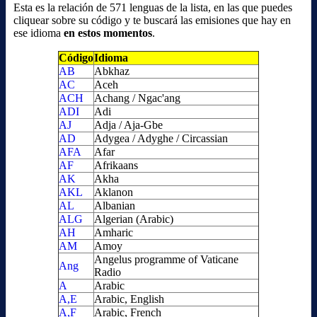
Esta es la relación de 571 lenguas de la lista, en las que puedes
cliquear sobre su código y te buscará las emisiones que hay en
ese idioma
en estos momentos
.
Código
Idioma
AB
Abkhaz
AC
Aceh
ACH
Achang / Ngac'ang
ADI
Adi
AJ
Adja / Aja-Gbe
AD
Adygea / Adyghe / Circassian
AFA
Afar
AF
Afrikaans
AK
Akha
AKL
Aklanon
AL
Albanian
ALG
Algerian (Arabic)
AH
Amharic
AM
Amoy
Angelus programme of Vaticane
Ang
Radio
A
Arabic
A,E
Arabic, English
A,F
Arabic, French