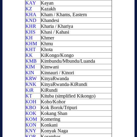
KAY
Kayan
KZ
Kazakh
KHA
Kham / Khams, Eastern
KND
Khandesi
KHR
Kharia / Khariya
KHS
Khasi / Kahasi
KH
Khmer
KHM
Khmu
KHT
Khota
KK
KiKongo/Kongo
KMB
Kimbundu/Mbundu/Luanda
KIM
Kimwani
KIN
Kinnauri / Kinori
KRW
KinyaRwanda
KNK
KinyaRwanda-KiRundi
KiR
KiRundi
KT
Kituba (simplified Kikongo)
KOH
Koho/Kohor
KBO
Kok Borok/Tripuri
KOK
Kokang Shan
KOM
Komering
KON
Konkani
KNY
Konyak Naga
KOR
Korambar