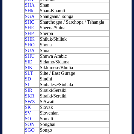
SHA
Shan
SHk
Shan-Khamti
SGA
Shangaan/Tsonga
SHC
Sharchogpa / Sarchopa / Tshangla
SHE
Sheena/Shina
SHP
Sherpa
SHK
Shiluk/Shilluk
SHO
Shona
SUA
Shuar
SHU
Shuwa Arabic
SID
Sidamo/Sidama
SIK
Sikkimese/Bhutia
SLT
Silte / East Gurage
SD
Sindhi
SI
Sinhalese/Sinhala
SIR
Siraiki/Seraiki
SKR
Siraiki/Seraiki
SWZ
SiSwati
SK
Slovak
SV
Slovenian
SO
Somali
SON
Songhai
SGO
Songo