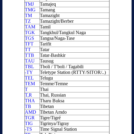
TMJ
Tamajeq
TMG
Tamang
TM
Tamazight
TZ
Tamazight/Berber
TAM
Tamil
TGK
Tangkhul/Tangkul Naga
TGS
Tangsa/Naga-Tase
TFT
Tarifit
TT
Tatar
TTB
Tatar-Bashkir
TAU
Tausug
TBL
Tboli / T'boli / Tagabili
-TY
Teletype Station (RTTY/SITOR/..)
TEL
Telugu
TEM
Temme/Temne
T
Thai
T,R
Thai, Russian
THA
Tharu Buksa
TB
Tibetan
AMD
Tibetan Amdo
TGR
Tigre/Tigré
TIG
Tigrinya/Tigray
-TS
Time Signal Station