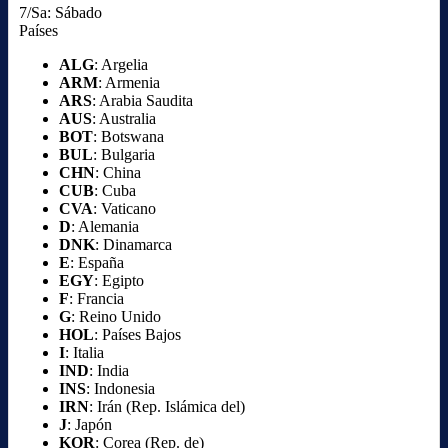
7/Sa: Sábado
Países
ALG
: Argelia
ARM
: Armenia
ARS
: Arabia Saudita
AUS
: Australia
BOT
: Botswana
BUL
: Bulgaria
CHN
: China
CUB
: Cuba
CVA
: Vaticano
D
: Alemania
DNK
: Dinamarca
E
: España
EGY
: Egipto
F
: Francia
G
: Reino Unido
HOL
: Países Bajos
I
: Italia
IND
: India
INS
: Indonesia
IRN
: Irán (Rep. Islámica del)
J
: Japón
KOR
: Corea (Rep. de)