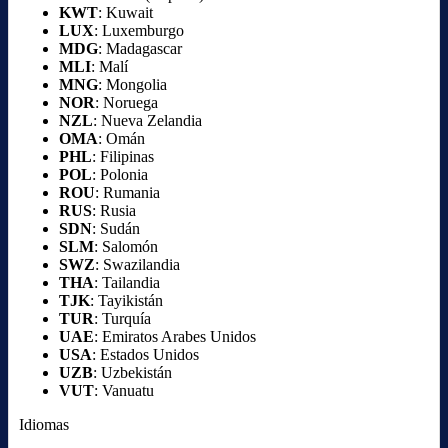
KWT
: Kuwait
LUX
: Luxemburgo
MDG
: Madagascar
MLI
: Malí
MNG
: Mongolia
NOR
: Noruega
NZL
: Nueva Zelandia
OMA
: Omán
PHL
: Filipinas
POL
: Polonia
ROU
: Rumania
RUS
: Rusia
SDN
: Sudán
SLM
: Salomón
SWZ
: Swazilandia
THA
: Tailandia
TJK
: Tayikistán
TUR
: Turquía
UAE
: Emiratos Arabes Unidos
USA
: Estados Unidos
UZB
: Uzbekistán
VUT
: Vanuatu
Idiomas