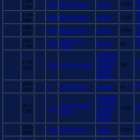
1100-
C
CHN
PBS Xinjiang
Uighur
CHN
1200
uc
1200-
C
CHN
PBS Xinjiang
Uighur
CHN
1400
uc
1400-
C
CHN
PBS Xinjiang
Uighur
CHN
1800
uc
1600-
KBS World
K
KOR
Korean
Eu
1700
Radio
k
Mandarin
(Standard
1730-
C
CHN
China Radio Int.
Chinese /
ME
1830
u
Beijing
dialect)
1900-
B
I
IRRS Milano
English
Eu
2000
s
Mandarin
(Standard
2023-
China National
C
CHN
Chinese /
CHN
2300
Radio 1
b
Beijing
dialect)
2300-
C
CHN
PBS Xinjiang
Uighur
CHN
0200
uc