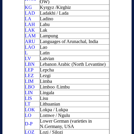
OW)
KG
Kyrgyz /Kirghiz
LAD
Ladakhi / Lada
LA
Ladino
LAH
Lahu
LAK
Lak
LAM
Lampung
ARU
Languages of Arunachal, India
LAO
Lao
L
Latin
LV
Latvian
LBN
Lebanon Arabic (North Levantine)
LEP
Lepcha
LEZ
Lezgi
LIM
Limba
LBO
Limboo /Limbu
LIN
Lingala
LIS
Lisu
LT
Lithuanian
LOK
Lokpa / Lukpa
LO
Lomwe / Ngulu
Lower German (varieties in
D-P
N.Germany, USA
LOZ
Lozi / Silozi