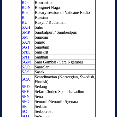
RO
Romanian
RON
Rongmei Naga
Ros
Rosary session of Vaticane Radio
R
Russian
RU
Rusyn / Ruthenian
SAH
Saho
SMP
Sambalpuri / Sambealpuri
SM
Samoan
SAN
Sango
SGT
Sangtam
SNK
Sanskrit
SNT
Santhali
SGM
Sara Gambai / Sara Ngambai
SAR
Sara/Sar
SAS
Sasak
Scandinavian (Norwegian, Swedish,
SCA
Finnish)
SED
Sedang
SEF
Sefardi/Judeo Spanish/Ladino
SEN
Sena
SFO
Senoufo/Sénoufo-Syenara
SR
Serbian
SC
Serbocroat
SOT
SeSotho