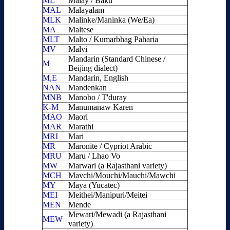
ML
Malay / Baku
MAL
Malayalam
MLK
Malinke/Maninka (We/Ea)
MA
Maltese
MLT
Malto / Kumarbhag Paharia
MV
Malvi
Mandarin (Standard Chinese /
M
Beijing dialect)
M,E
Mandarin, English
NAN
Mandenkan
MNB
Manobo / T'duray
K-M
Manumanaw Karen
MAO
Maori
MAR
Marathi
MRI
Mari
MR
Maronite / Cypriot Arabic
MRU
Maru / Lhao Vo
MW
Marwari (a Rajasthani variety)
MCH
Mavchi/Mouchi/Mauchi/Mawchi
MY
Maya (Yucatec)
MEI
Meithei/Manipuri/Meitei
MEN
Mende
Mewari/Mewadi (a Rajasthani
MEW
variety)