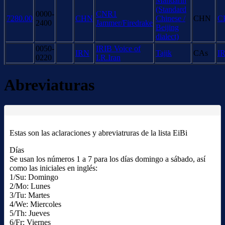
Mandarin
(Standard
0000-
CNR1
7280.00
CHN
Chinese /
CHN
C
2400
Jammer/Firedrake
Beijing
dialect)
0050-
IRIB Voice of
IRN
Tajik
CAs
I
0220
I.R.Iran
Abreviaturas
Estas son las aclaraciones y abreviatruras de la lista EiBi
Días
Se usan los números 1 a 7 para los días domingo a sábado, así
como las iniciales en inglés:
1/Su: Domingo
2/Mo: Lunes
3/Tu: Martes
4/We: Miercoles
5/Th: Jueves
6/Fr: Viernes