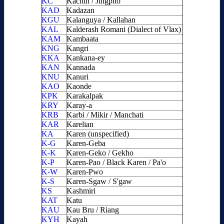
KC
Kachin / Jingpho
KAD
Kadazan
KGU
Kalanguya / Kallahan
KAL
Kalderash Romani (Dialect of Vlax)
KAM
Kambaata
KNG
Kangri
KKA
Kankana-ey
KAN
Kannada
KNU
Kanuri
KAO
Kaonde
KPK
Karakalpak
KRY
Karay-a
KRB
Karbi / Mikir / Manchati
KAR
Karelian
KA
Karen (unspecified)
K-G
Karen-Geba
K-K
Karen-Geko / Gekho
K-P
Karen-Pao / Black Karen / Pa'o
K-W
Karen-Pwo
K-S
Karen-Sgaw / S'gaw
KS
Kashmiri
KAT
Katu
KAU
Kau Bru / Riang
KYH
Kayah