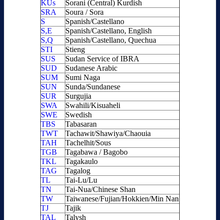
KUs
Sorani (Central) Kurdish
SRA
Soura / Sora
S
Spanish/Castellano
S,E
Spanish/Castellano, English
S,Q
Spanish/Castellano, Quechua
STI
Stieng
SUS
Sudan Service of IBRA
SUD
Sudanese Arabic
SUM
Sumi Naga
SUN
Sunda/Sundanese
SUR
Surgujia
SWA
Swahili/Kisuaheli
SWE
Swedish
TBS
Tabasaran
TWT
Tachawit/Shawiya/Chaouia
TAH
Tachelhit/Sous
TGB
Tagabawa / Bagobo
TKL
Tagakaulo
TAG
Tagalog
TL
Tai-Lu/Lu
TN
Tai-Nua/Chinese Shan
TW
Taiwanese/Fujian/Hokkien/Min Nan
TJ
Tajik
TAL
Talysh