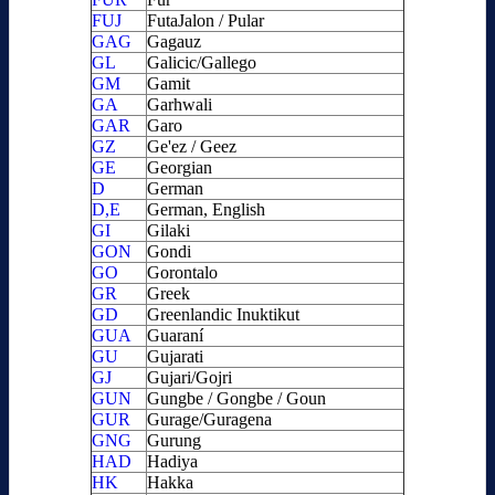
FUJ
FutaJalon / Pular
GAG
Gagauz
GL
Galicic/Gallego
GM
Gamit
GA
Garhwali
GAR
Garo
GZ
Ge'ez / Geez
GE
Georgian
D
German
D,E
German, English
GI
Gilaki
GON
Gondi
GO
Gorontalo
GR
Greek
GD
Greenlandic Inuktikut
GUA
Guaraní
GU
Gujarati
GJ
Gujari/Gojri
GUN
Gungbe / Gongbe / Goun
GUR
Gurage/Guragena
GNG
Gurung
HAD
Hadiya
HK
Hakka