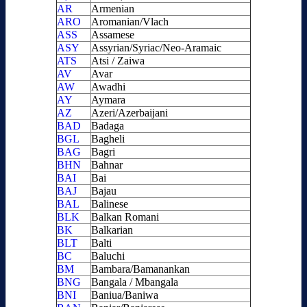
AR
Armenian
ARO
Aromanian/Vlach
ASS
Assamese
ASY
Assyrian/Syriac/Neo-Aramaic
ATS
Atsi / Zaiwa
AV
Avar
AW
Awadhi
AY
Aymara
AZ
Azeri/Azerbaijani
BAD
Badaga
BGL
Bagheli
BAG
Bagri
BHN
Bahnar
BAI
Bai
BAJ
Bajau
BAL
Balinese
BLK
Balkan Romani
BK
Balkarian
BLT
Balti
BC
Baluchi
BM
Bambara/Bamanankan
BNG
Bangala / Mbangala
BNI
Baniua/Baniwa