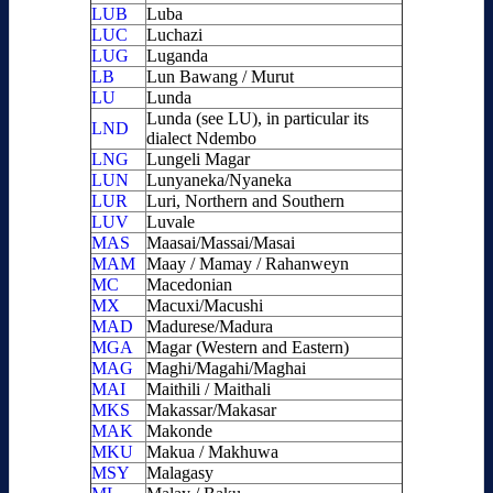
LUB
Luba
LUC
Luchazi
LUG
Luganda
LB
Lun Bawang / Murut
LU
Lunda
Lunda (see LU), in particular its
LND
dialect Ndembo
LNG
Lungeli Magar
LUN
Lunyaneka/Nyaneka
LUR
Luri, Northern and Southern
LUV
Luvale
MAS
Maasai/Massai/Masai
MAM
Maay / Mamay / Rahanweyn
MC
Macedonian
MX
Macuxi/Macushi
MAD
Madurese/Madura
MGA
Magar (Western and Eastern)
MAG
Maghi/Magahi/Maghai
MAI
Maithili / Maithali
MKS
Makassar/Makasar
MAK
Makonde
MKU
Makua / Makhuwa
MSY
Malagasy