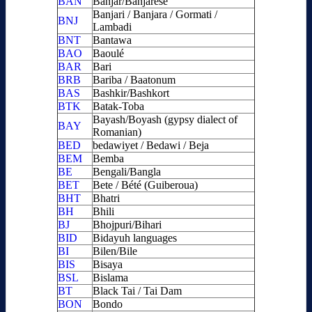
BAN
Banjar/Banjarese
Banjari / Banjara / Gormati /
BNJ
Lambadi
BNT
Bantawa
BAO
Baoulé
BAR
Bari
BRB
Bariba / Baatonum
BAS
Bashkir/Bashkort
BTK
Batak-Toba
Bayash/Boyash (gypsy dialect of
BAY
Romanian)
BED
bedawiyet / Bedawi / Beja
BEM
Bemba
BE
Bengali/Bangla
BET
Bete / Bété (Guiberoua)
BHT
Bhatri
BH
Bhili
BJ
Bhojpuri/Bihari
BID
Bidayuh languages
BI
Bilen/Bile
BIS
Bisaya
BSL
Bislama
BT
Black Tai / Tai Dam
BON
Bondo