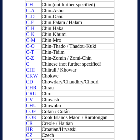
CH
Chin (not further specified)
C-A
Chin-Asho
C-D
Chin-Daai:
C-F
Chin-Falam / Halam
C-H
Chin-Haka
C-K
Chin-Khumi
C-M
Chin-Mro
C-O
Chin-Thado / Thadou-Kuki
C-T
Chin-Tidim
C-Z
Chin-Zomin / Zomi-Chin
C
Chinese (not further specified)
CHI
Chitrali / Khowar
CKW
Chokwe
CD
Chowdary/Chaudhry/Chodri
CHR
Chrau
CRU
Chru
CV
Chuvash
CHU
Chuwabu
COF
Cofan / Cofán
COK
Cook Islands Maori / Rarotongan
CR
Creole / Haitian
HR
Croatian/Hrvatski
CZ
Czech