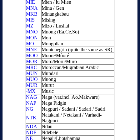
MIE
Mien / Iu Mien
MNA
Mina / Gen
MKB
Minangkabau
MIS
Mising
MZ
Mizo / Lushai
MNO
Mnong (Ea,Ce,So)
MON
Mon
MO
Mongolian
MNE
Montenegrin (quite the same as SR)
MOO
Moore/Mòoré
MOR
Moro/Moru/Muro
MRC
Moroccan/Mugrabian Arabic
MUN
Mundari
MUO
Muong
MUR
Murut
-MX
Music
NAG
Naga (var.incl. Ao,Makware)
NAP
Naga Pidgin
NG
Nagpuri / Sadani / Sadari / Sadri
Natakani / Netakani / Varhadi-
NTK
Nagpuri
NDA
Ndau
NDE
Ndebele
NE
Nepali/Lhotshampa