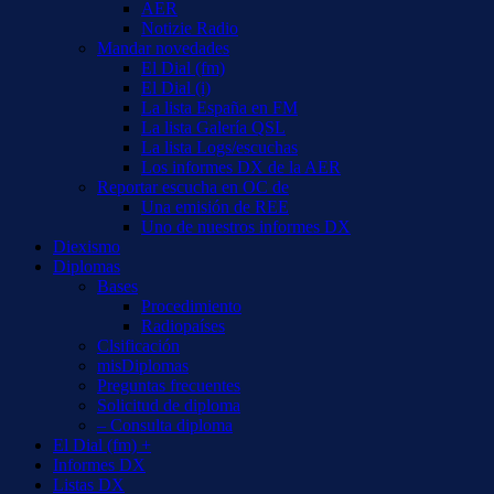
AER
Notizie Radio
Mandar novedades
El Dial (fm)
El Dial (i)
La lista España en FM
La lista Galería QSL
La lista Logs/escuchas
Los informes DX de la AER
Reportar escucha en OC de
Una emisión de REE
Uno de nuestros informes DX
Diexismo
Diplomas
Bases
Procedimiento
Radiopaíses
Clsificación
misDiplomas
Preguntas frecuentes
Solicitud de diploma
– Consulta diploma
El Dial (fm) +
Informes DX
Listas DX