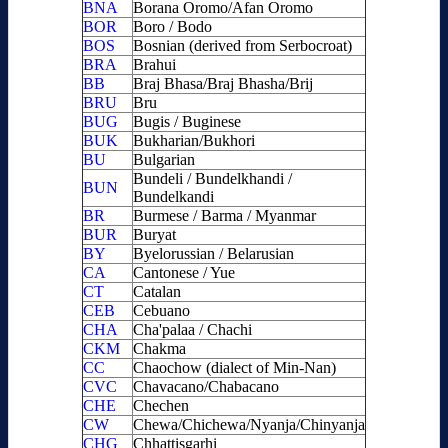
BNA
Borana Oromo/Afan Oromo
BOR
Boro / Bodo
BOS
Bosnian (derived from Serbocroat)
BRA
Brahui
BB
Braj Bhasa/Braj Bhasha/Brij
BRU
Bru
BUG
Bugis / Buginese
BUK
Bukharian/Bukhori
BU
Bulgarian
Bundeli / Bundelkhandi /
BUN
Bundelkandi
BR
Burmese / Barma / Myanmar
BUR
Buryat
BY
Byelorussian / Belarusian
CA
Cantonese / Yue
CT
Catalan
CEB
Cebuano
CHA
Cha'palaa / Chachi
CKM
Chakma
CC
Chaochow (dialect of Min-Nan)
CVC
Chavacano/Chabacano
CHE
Chechen
CW
Chewa/Chichewa/Nyanja/Chinyanja
CHG
Chhattisgarhi