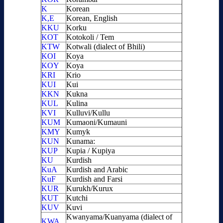
K
Korean
K,E
Korean, English
KKU
Korku
KOT
Kotokoli / Tem
KTW
Kotwali (dialect of Bhili)
KOI
Koya
KOY
Koya
KRI
Krio
KUI
Kui
KKN
Kukna
KUL
Kulina
KVI
Kulluvi/Kullu
KUM
Kumaoni/Kumauni
KMY
Kumyk
KUN
Kunama:
KUP
Kupia / Kupiya
KU
Kurdish
KuA
Kurdish and Arabic
KuF
Kurdish and Farsi
KUR
Kurukh/Kurux
KUT
Kutchi
KUV
Kuvi
Kwanyama/Kuanyama (dialect of
KWA