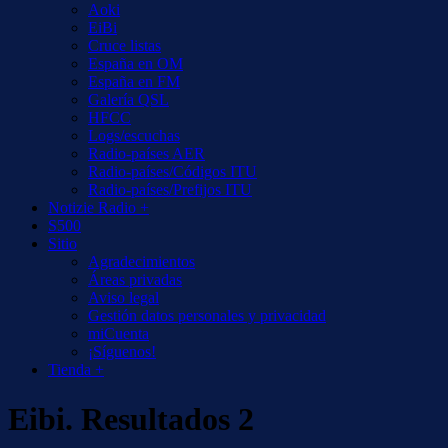
Aoki
EiBi
Cruce listas
España en OM
España en FM
Galería QSL
HFCC
Logs/escuchas
Radio-países AER
Radio-países/Códigos ITU
Radio-países/Prefijos ITU
Notizie Radio +
S500
Sitio
Agradecimientos
Áreas privadas
Aviso legal
Gestión datos personales y privacidad
miCuenta
¡Síguenos!
Tienda +
Eibi. Resultados 2