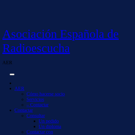
Saltar
al
contenido
Asociación Española de
Radioescucha
AER
AER
Cómo hacerse socio
Servicios
– Contactar
Contactar
Consultar
Un pedido
Un diploma
Contactar con