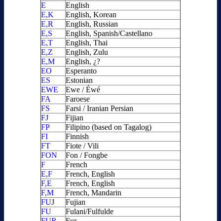
E
English
E,K
English, Korean
E,R
English, Russian
E,S
English, Spanish/Castellano
E,T
English, Thai
E,Z
English, Zulu
E,M
English, ¿?
EO
Esperanto
ES
Estonian
EWE
Ewe / Éwé
FA
Faroese
FS
Farsi / Iranian Persian
FJ
Fijian
FP
Filipino (based on Tagalog)
FI
Finnish
FT
Fiote / Vili
FON
Fon / Fongbe
F
French
E,F
French, English
F,E
French, English
F,M
French, Mandarin
FUJ
Fujian
FU
Fulani/Fulfulde
FUR
Fur