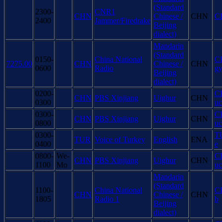
(Standard
2300-
CNR1
CHN
Chinese /
CHN
C
2400
Jammer/Firedrake
Beijing
dialect)
Mandarin
(Standard
0150-
China National
C
7275.00
CHN
Chinese /
CHN
0600
Radio
g
Beijing
dialect)
0200-
C
CHN
PBS Xinjiang
Uighur
CHN
0300
uc
0300-
C
CHN
PBS Xinjiang
Uighur
CHN
0800
uc
0300-
T
TUR
Voice of Turkey
English
ENA
0400
e
0800-
We-
C
CHN
PBS Xinjiang
Uighur
CHN
1100
Mo
uc
Mandarin
(Standard
1100-
China National
C
CHN
Chinese /
CHN
1805
Radio 1
b
Beijing
dialect)