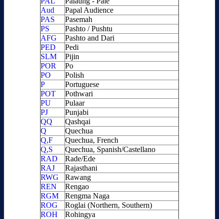
PAL
Palaung - Pale
Aud
Papal Audience
PAS
Pasemah
PS
Pashto / Pushtu
AFG
Pashto and Dari
PED
Pedi
SLM
Pijin
POR
Po
PO
Polish
P
Portuguese
POT
Pothwari
PU
Pulaar
PJ
Punjabi
QQ
Qashqai
Q
Quechua
Q,F
Quechua, French
Q,S
Quechua, Spanish/Castellano
RAD
Rade/Ede
RAJ
Rajasthani
RWG
Rawang
REN
Rengao
RGM
Rengma Naga
ROG
Roglai (Northern, Southern)
ROH
Rohingya