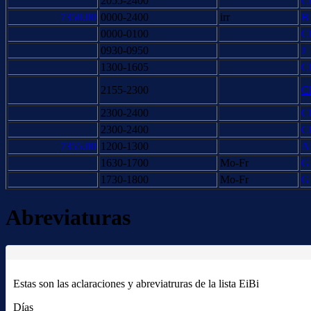
2055-2400
C
7350.00
0000-2400
irr
B
0000-0100
C
0930-0950
J
1300-1605
C
2155-2300
C
2300-2400
C
2300-2400
C
7355.00
1200-1300
A
1630-1700
Mo-Fr
G
1730-1800
Mo-Fr
G
Abreviaturas
Estas son las aclaraciones y abreviatruras de la lista EiBi
Días