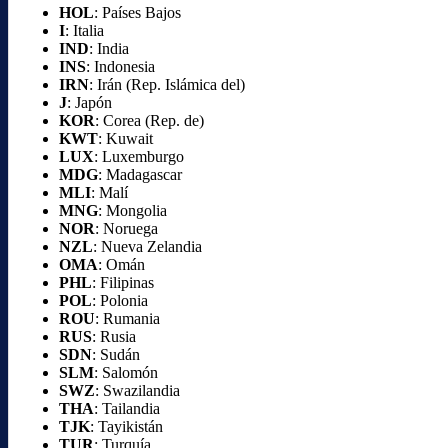
HOL
: Países Bajos
I
: Italia
IND
: India
INS
: Indonesia
IRN
: Irán (Rep. Islámica del)
J
: Japón
KOR
: Corea (Rep. de)
KWT
: Kuwait
LUX
: Luxemburgo
MDG
: Madagascar
MLI
: Malí
MNG
: Mongolia
NOR
: Noruega
NZL
: Nueva Zelandia
OMA
: Omán
PHL
: Filipinas
POL
: Polonia
ROU
: Rumania
RUS
: Rusia
SDN
: Sudán
SLM
: Salomón
SWZ
: Swazilandia
THA
: Tailandia
TJK
: Tayikistán
TUR
: Turquía