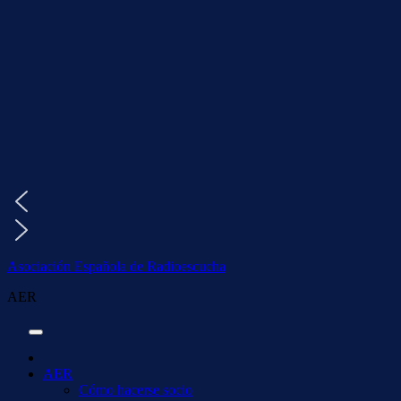
Saltar
al
contenido
Asociación Española de Radioescucha
AER
AER
Cómo hacerse socio