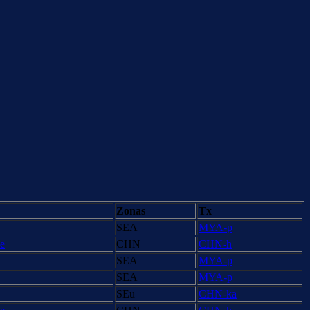
Zonas
Tx
SEA
MYA-p
ue
CHN
CHN-h
SEA
MYA-p
SEA
MYA-p
SEu
CHN-ka