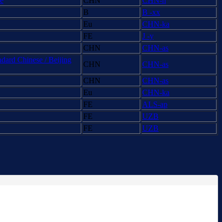
ue
CHN
CHN-h
B
B -xx
Eu
CHN-ka
FE
J -y
CHN
CHN-as
dard Chinese / Beijing
CHN
CHN-as
CHN
CHN-as
Eu
CHN-ka
FE
ALS-ap
FE
UZB
FE
UZB