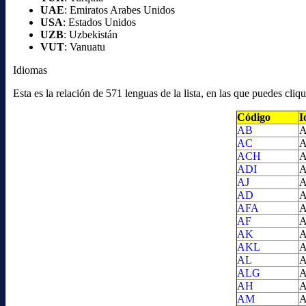
UAE
: Emiratos Arabes Unidos
USA
: Estados Unidos
UZB
: Uzbekistán
VUT
: Vanuatu
Idiomas
Esta es la relación de 571 lenguas de la lista, en las que puedes cl
Código
I
AB
A
AC
A
ACH
A
ADI
A
AJ
A
AD
A
AFA
A
AF
A
AK
A
AKL
A
AL
A
ALG
A
AH
A
AM
A