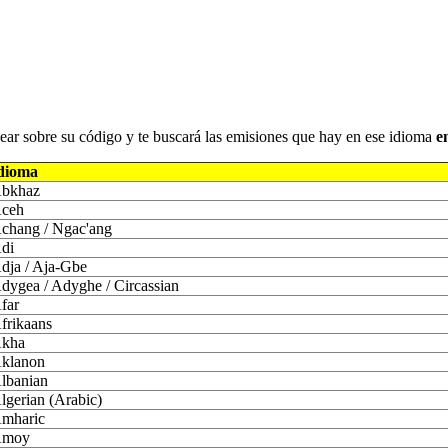
iquear sobre su código y te buscará las emisiones que hay en ese idioma
e
dioma
bkhaz
ceh
chang / Ngac'ang
di
dja / Aja-Gbe
dygea / Adyghe / Circassian
far
frikaans
kha
klanon
lbanian
lgerian (Arabic)
mharic
moy