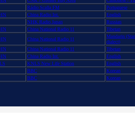
HN
CNR 7 Greater Bay Area
Cantonese / Y
Rádio Scalla FM
Portuguese
HN
China Radio Int.
English
NHK Radio Japan
Russian
HN
China National Radio 11
Tibetan
Mandarin (Stan
HN
China National Radio 11
dialect)
HN
China National Radio 11
Tibetan
HN
China Radio Int.
English
LS
KNLS New Life Station
English
BBC
Korean
BBC
Korean