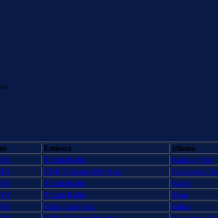
os:
ís
Emisora
Idioma
YA
Thazin Radio
Kokang Shan
HN
CNR 7 Greater Bay Area
Cantonese / Y
YA
Thazin Radio
Kayah
YA
Thazin Radio
Shan
HN
China Radio Int.
Italian