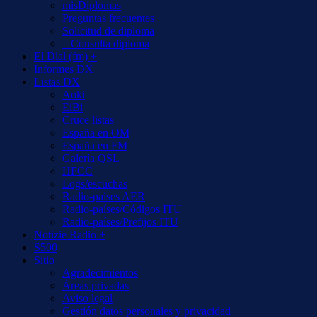
misDiplomas
Preguntas frecuentes
Solicitud de diploma
– Consulta diploma
El Dial (fm) +
Informes DX
Listas DX
Aoki
EiBi
Cruce listas
España en OM
España en FM
Galería QSL
HFCC
Logs/escuchas
Radio-países AER
Radio-países/Códigos ITU
Radio-países/Prefijos ITU
Notizie Radio +
S500
Sitio
Agradecimientos
Áreas privadas
Aviso legal
Gestión datos personales y privacidad