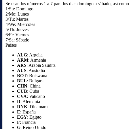
Se usan los números 1 a 7 para los días domingo a sábado, así como l
1/Su: Domingo
2/Mo: Lunes
3/Tu: Martes
4/We: Miercoles
5/Th: Jueves
6/Fr: Viernes
7/Sa: Sábado
Países
ALG
: Argelia
ARM
: Armenia
ARS
: Arabia Saudita
AUS
: Australia
BOT
: Botswana
BUL
: Bulgaria
CHN
: China
CUB
: Cuba
CVA
: Vaticano
D
: Alemania
DNK
: Dinamarca
E
: España
EGY
: Egipto
F
: Francia
G
: Reino Unido