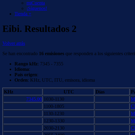
miCuenta
¡Síguenos!
Tienda +
Eibi. Resultados 2
Volver atrás
Se han encontrado
16 emisiones
que responden a los siguientes criteri
Rango kHz
: 7345 - 7355
Idioma
:
País origen
:
Orden
: KHz, UTC, ITU, emisora, idioma
KHz
UTC
Días
Pa
7345.00
1030-1130
M
1100-1805
C
1130-1230
M
1230-1330
M
2030-2130
C