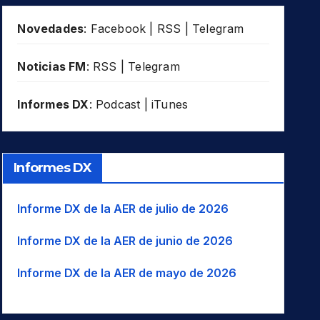
Novedades
:
Facebook
|
RSS
|
Telegram
Noticias FM
:
RSS
|
Telegram
Informes DX
:
Podcast
|
iTunes
Informes DX
Informe DX de la AER de julio de 2026
Informe DX de la AER de junio de 2026
Informe DX de la AER de mayo de 2026