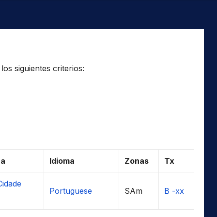
os siguientes criterios:
ra
Idioma
Zonas
Tx
Cidade
Portuguese
SAm
B -xx