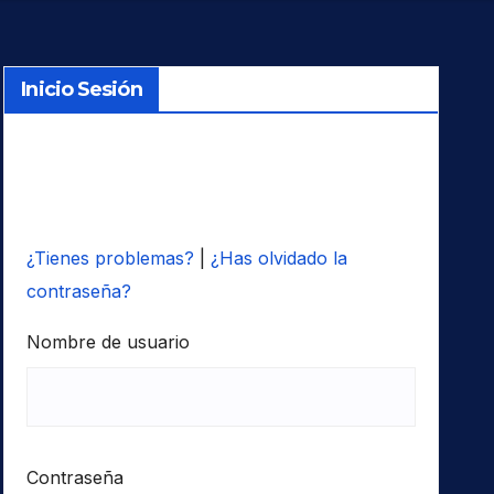
Inicio Sesión
¿Tienes problemas?
|
¿Has olvidado la
contraseña?
Nombre de usuario
Contraseña