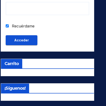
Recuérdame
Carrito
¡Síguenos!