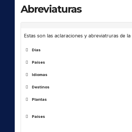
Abreviaturas
Estas son las aclaraciones y abreviatruras de la l
Días
Países
ALG
Idiomas
ARM
Destinos
ARS
Af
África
AUS
Plantas
Am
América(s)
Código
Idioma
BOT
As
Asia
AB
BUL
Abkhaz
Países
C..
Central ..
CHN
AC
Aceh
ALG