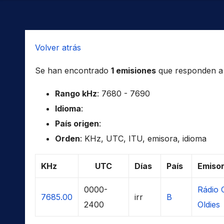
Volver atrás
Se han encontrado
1 emisiones
que responden a l
Rango kHz
: 7680 - 7690
Idioma
:
País origen
:
Orden
: KHz, UTC, ITU, emisora, idioma
KHz
UTC
Días
País
Emiso
0000-
Rádio 
7685.00
irr
B
2400
Oldies