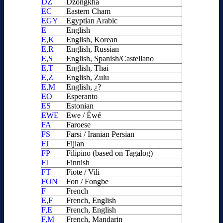
DZ
Dzongkha
EC
Eastern Cham
EGY
Egyptian Arabic
E
English
E,K
English, Korean
E,R
English, Russian
E,S
English, Spanish/Castellano
E,T
English, Thai
E,Z
English, Zulu
E,M
English, ¿?
EO
Esperanto
ES
Estonian
EWE
Ewe / Éwé
FA
Faroese
FS
Farsi / Iranian Persian
FJ
Fijian
FP
Filipino (based on Tagalog)
FI
Finnish
FT
Fiote / Vili
FON
Fon / Fongbe
F
French
E,F
French, English
F,E
French, English
F,M
French, Mandarin