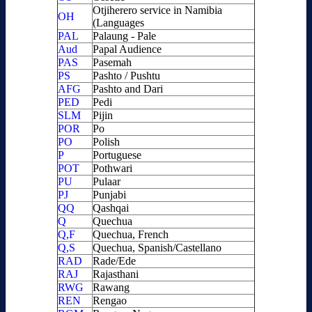
Otjiherero service in Namibia
OH
(Languages
PAL
Palaung - Pale
Aud
Papal Audience
PAS
Pasemah
PS
Pashto / Pushtu
AFG
Pashto and Dari
PED
Pedi
SLM
Pijin
POR
Po
PO
Polish
P
Portuguese
POT
Pothwari
PU
Pulaar
PJ
Punjabi
QQ
Qashqai
Q
Quechua
Q,F
Quechua, French
Q,S
Quechua, Spanish/Castellano
RAD
Rade/Ede
RAJ
Rajasthani
RWG
Rawang
REN
Rengao