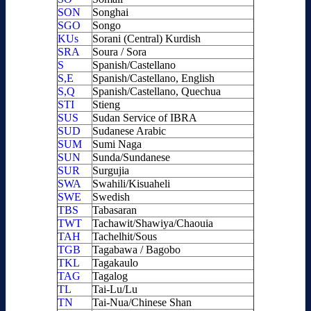
SON
Songhai
SGO
Songo
KUs
Sorani (Central) Kurdish
SRA
Soura / Sora
S
Spanish/Castellano
S,E
Spanish/Castellano, English
S,Q
Spanish/Castellano, Quechua
STI
Stieng
SUS
Sudan Service of IBRA
SUD
Sudanese Arabic
SUM
Sumi Naga
SUN
Sunda/Sundanese
SUR
Surgujia
SWA
Swahili/Kisuaheli
SWE
Swedish
TBS
Tabasaran
TWT
Tachawit/Shawiya/Chaouia
TAH
Tachelhit/Sous
TGB
Tagabawa / Bagobo
TKL
Tagakaulo
TAG
Tagalog
TL
Tai-Lu/Lu
TN
Tai-Nua/Chinese Shan