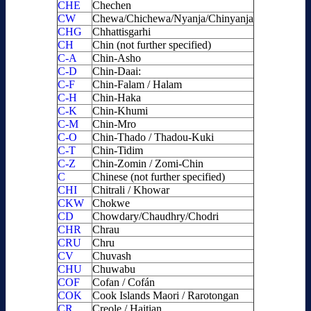
CHE
Chechen
CW
Chewa/Chichewa/Nyanja/Chinyanja
CHG
Chhattisgarhi
CH
Chin (not further specified)
C-A
Chin-Asho
C-D
Chin-Daai:
C-F
Chin-Falam / Halam
C-H
Chin-Haka
C-K
Chin-Khumi
C-M
Chin-Mro
C-O
Chin-Thado / Thadou-Kuki
C-T
Chin-Tidim
C-Z
Chin-Zomin / Zomi-Chin
C
Chinese (not further specified)
CHI
Chitrali / Khowar
CKW
Chokwe
CD
Chowdary/Chaudhry/Chodri
CHR
Chrau
CRU
Chru
CV
Chuvash
CHU
Chuwabu
COF
Cofan / Cofán
COK
Cook Islands Maori / Rarotongan
CR
Creole / Haitian