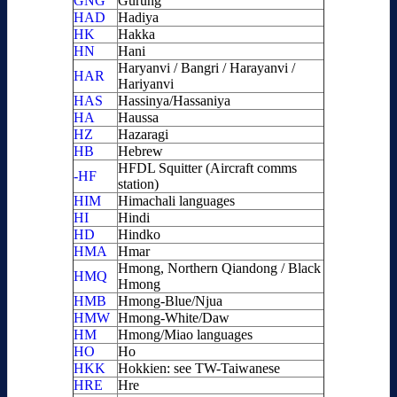
GNG
Gurung
HAD
Hadiya
HK
Hakka
HN
Hani
Haryanvi / Bangri / Harayanvi /
HAR
Hariyanvi
HAS
Hassinya/Hassaniya
HA
Haussa
HZ
Hazaragi
HB
Hebrew
HFDL Squitter (Aircraft comms
-HF
station)
HIM
Himachali languages
HI
Hindi
HD
Hindko
HMA
Hmar
Hmong, Northern Qiandong / Black
HMQ
Hmong
HMB
Hmong-Blue/Njua
HMW
Hmong-White/Daw
HM
Hmong/Miao languages
HO
Ho
HKK
Hokkien: see TW-Taiwanese
HRE
Hre