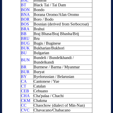
BSL
Bislama
BT
Black Tai / Tai Dam
BON
Bondo
BNA
Borana Oromo/Afan Oromo
BOR
Boro / Bodo
BOS
Bosnian (derived from Serbocroat)
BRA
Brahui
BB
Braj Bhasa/Braj Bhasha/Brij
BRU
Bru
BUG
Bugis / Buginese
BUK
Bukharian/Bukhori
BU
Bulgarian
Bundeli / Bundelkhandi /
BUN
Bundelkandi
BR
Burmese / Barma / Myanmar
BUR
Buryat
BY
Byelorussian / Belarusian
CA
Cantonese / Yue
CT
Catalan
CEB
Cebuano
CHA
Cha'palaa / Chachi
CKM
Chakma
CC
Chaochow (dialect of Min-Nan)
CVC
Chavacano/Chabacano