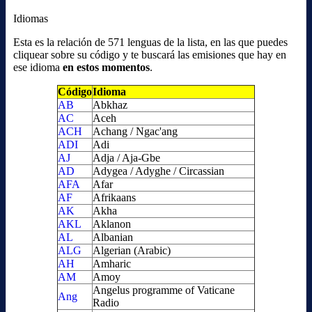
Idiomas
Esta es la relación de 571 lenguas de la lista, en las que puedes
cliquear sobre su código y te buscará las emisiones que hay en
ese idioma
en estos momentos
.
Código
Idioma
AB
Abkhaz
AC
Aceh
ACH
Achang / Ngac'ang
ADI
Adi
AJ
Adja / Aja-Gbe
AD
Adygea / Adyghe / Circassian
AFA
Afar
AF
Afrikaans
AK
Akha
AKL
Aklanon
AL
Albanian
ALG
Algerian (Arabic)
AH
Amharic
AM
Amoy
Angelus programme of Vaticane
Ang
Radio