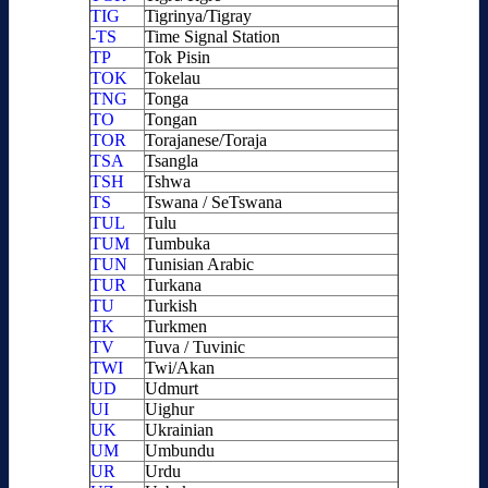
TIG
Tigrinya/Tigray
-TS
Time Signal Station
TP
Tok Pisin
TOK
Tokelau
TNG
Tonga
TO
Tongan
TOR
Torajanese/Toraja
TSA
Tsangla
TSH
Tshwa
TS
Tswana / SeTswana
TUL
Tulu
TUM
Tumbuka
TUN
Tunisian Arabic
TUR
Turkana
TU
Turkish
TK
Turkmen
TV
Tuva / Tuvinic
TWI
Twi/Akan
UD
Udmurt
UI
Uighur
UK
Ukrainian
UM
Umbundu
UR
Urdu