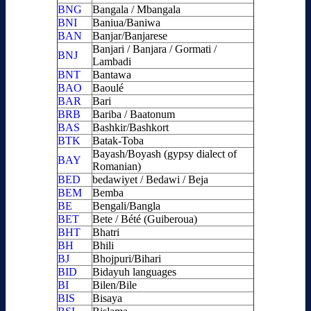
BNG
Bangala / Mbangala
BNI
Baniua/Baniwa
BAN
Banjar/Banjarese
Banjari / Banjara / Gormati /
BNJ
Lambadi
BNT
Bantawa
BAO
Baoulé
BAR
Bari
BRB
Bariba / Baatonum
BAS
Bashkir/Bashkort
BTK
Batak-Toba
Bayash/Boyash (gypsy dialect of
BAY
Romanian)
BED
bedawiyet / Bedawi / Beja
BEM
Bemba
BE
Bengali/Bangla
BET
Bete / Bété (Guiberoua)
BHT
Bhatri
BH
Bhili
BJ
Bhojpuri/Bihari
BID
Bidayuh languages
BI
Bilen/Bile
BIS
Bisaya