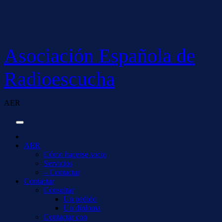
Saltar
al
contenido
Asociación Española de
Radioescucha
AER
AER
Cómo hacerse socio
Servicios
– Contactar
Contactar
Consultar
Un pedido
Un diploma
Contactar con