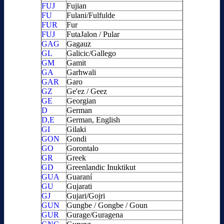
FUJ
Fujian
FU
Fulani/Fulfulde
FUR
Fur
FUJ
FutaJalon / Pular
GAG
Gagauz
GL
Galicic/Gallego
GM
Gamit
GA
Garhwali
GAR
Garo
GZ
Ge'ez / Geez
GE
Georgian
D
German
D,E
German, English
GI
Gilaki
GON
Gondi
GO
Gorontalo
GR
Greek
GD
Greenlandic Inuktikut
GUA
Guaraní
GU
Gujarati
GJ
Gujari/Gojri
GUN
Gungbe / Gongbe / Goun
GUR
Gurage/Guragena