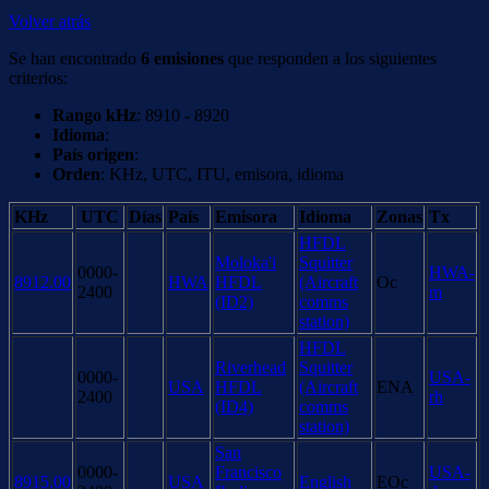
Volver atrás
Se han encontrado
6 emisiones
que responden a los siguientes
criterios:
Rango kHz
: 8910 - 8920
Idioma
:
País origen
:
Orden
: KHz, UTC, ITU, emisora, idioma
KHz
UTC
Días
País
Emisora
Idioma
Zonas
Tx
HFDL
Moloka'i
Squitter
0000-
HWA-
8912.00
HWA
HFDL
(Aircraft
Oc
2400
m
(ID2)
comms
station)
HFDL
Riverhead
Squitter
0000-
USA-
USA
HFDL
(Aircraft
ENA
2400
rh
(ID4)
comms
station)
San
0000-
Francisco
USA-
8915.00
USA
English
EOc