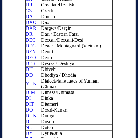
HR
Croatian/Hrvatski
CZ
Czech
DA
Danish
DAO
Dao
DAR
Dargwa/Dargin
DR
Dari / Eastern Farsi
DEC
Deccan/Deccani/Desi
DEG
Degar / Montagnard (Vietnam)
DEN
Dendi
DEO
Deori
DES
Desiya / Deshiya
DH
Dhivehi
DD
Dhodiya / Dhodia
Dialects/languages of Yunnan
YUN
(China)
DIM
Dimasa/Dhimasa
DI
Dinka
DIT
Ditamari
DO
Dogri-Kangri
DUN
Dungan
DU
Dusun
NL
Dutch
DY
Dyula/Jula