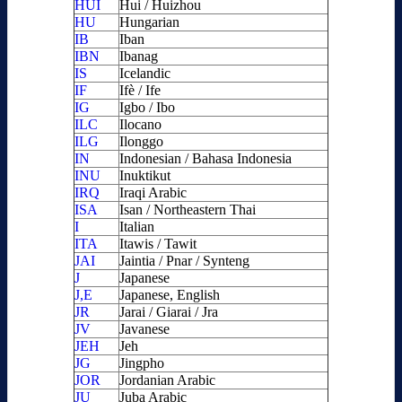
HUI
Hui / Huizhou
HU
Hungarian
IB
Iban
IBN
Ibanag
IS
Icelandic
IF
Ifè / Ife
IG
Igbo / Ibo
ILC
Ilocano
ILG
Ilonggo
IN
Indonesian / Bahasa Indonesia
INU
Inuktikut
IRQ
Iraqi Arabic
ISA
Isan / Northeastern Thai
I
Italian
ITA
Itawis / Tawit
JAI
Jaintia / Pnar / Synteng
J
Japanese
J,E
Japanese, English
JR
Jarai / Giarai / Jra
JV
Javanese
JEH
Jeh
JG
Jingpho
JOR
Jordanian Arabic
JU
Juba Arabic