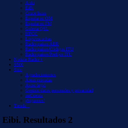
Aoki
EiBi
Cruce listas
España en OM
España en FM
Galería QSL
HFCC
Logs/escuchas
Radio-países AER
Radio-países/Códigos ITU
Radio-países/Prefijos ITU
Notizie Radio +
S500
Sitio
Agradecimientos
Áreas privadas
Aviso legal
Gestión datos personales y privacidad
miCuenta
¡Síguenos!
Tienda +
Eibi. Resultados 2