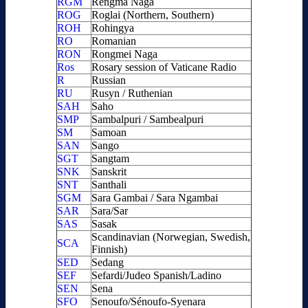
RGM
Rengma Naga
ROG
Roglai (Northern, Southern)
ROH
Rohingya
RO
Romanian
RON
Rongmei Naga
Ros
Rosary session of Vaticane Radio
R
Russian
RU
Rusyn / Ruthenian
SAH
Saho
SMP
Sambalpuri / Sambealpuri
SM
Samoan
SAN
Sango
SGT
Sangtam
SNK
Sanskrit
SNT
Santhali
SGM
Sara Gambai / Sara Ngambai
SAR
Sara/Sar
SAS
Sasak
Scandinavian (Norwegian, Swedish,
SCA
Finnish)
SED
Sedang
SEF
Sefardi/Judeo Spanish/Ladino
SEN
Sena
SFO
Senoufo/Sénoufo-Syenara