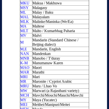
MKU
Makua / Makhuwa
MSY
Malagasy
ML
Malay / Baku
MAL
Malayalam
MLK
Malinke/Maninka (We/Ea)
MA
Maltese
MLT
Malto / Kumarbhag Paharia
MV
Malvi
Mandarin (Standard Chinese /
M
Beijing dialect)
M,E
Mandarin, English
NAN
Mandenkan
MNB
Manobo / T'duray
K-M
Manumanaw Karen
MAO
Maori
MAR
Marathi
MRI
Mari
MR
Maronite / Cypriot Arabic
MRU
Maru / Lhao Vo
MW
Marwari (a Rajasthani variety)
MCH
Mavchi/Mouchi/Mauchi/Mawchi
MY
Maya (Yucatec)
MEI
Meithei/Manipuri/Meitei