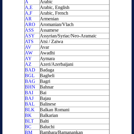
A
Arabic
A,E
Arabic, English
A,F
Arabic, French
AR
Armenian
ARO
Aromanian/Vlach
ASS
Assamese
ASY
Assyrian/Syriac/Neo-Aramaic
ATS
Atsi / Zaiwa
AV
Avar
AW
Awadhi
AY
Aymara
AZ
Azeri/Azerbaijani
BAD
Badaga
BGL
Bagheli
BAG
Bagri
BHN
Bahnar
BAI
Bai
BAJ
Bajau
BAL
Balinese
BLK
Balkan Romani
BK
Balkarian
BLT
Balti
BC
Baluchi
BM
Bambara/Bamanankan