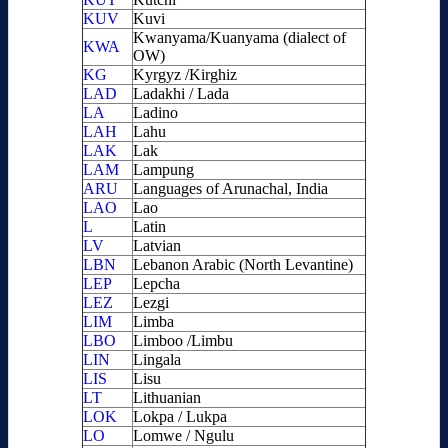
KUV
Kuvi
Kwanyama/Kuanyama (dialect of
KWA
OW)
KG
Kyrgyz /Kirghiz
LAD
Ladakhi / Lada
LA
Ladino
LAH
Lahu
LAK
Lak
LAM
Lampung
ARU
Languages of Arunachal, India
LAO
Lao
L
Latin
LV
Latvian
LBN
Lebanon Arabic (North Levantine)
LEP
Lepcha
LEZ
Lezgi
LIM
Limba
LBO
Limboo /Limbu
LIN
Lingala
LIS
Lisu
LT
Lithuanian
LOK
Lokpa / Lukpa
LO
Lomwe / Ngulu