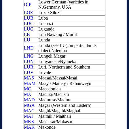
Lower German (varieties in
D-P
N.Germany, USA
LOZ
Lozi / Silozi
LUB
Luba
LUC
Luchazi
LUG
Luganda
LB
Lun Bawang / Murut
LU
Lunda
Lunda (see LU), in particular its
LND
dialect Ndembo
LNG
Lungeli Magar
LUN
Lunyaneka/Nyaneka
LUR
Luri, Northern and Southern
LUV
Luvale
MAS
Maasai/Massai/Masai
MAM
Maay / Mamay / Rahanweyn
MC
Macedonian
MX
Macuxi/Macushi
MAD
Madurese/Madura
MGA
Magar (Western and Eastern)
MAG
Maghi/Magahi/Maghai
MAI
Maithili / Maithali
MKS
Makassar/Makasar
MAK
Makonde