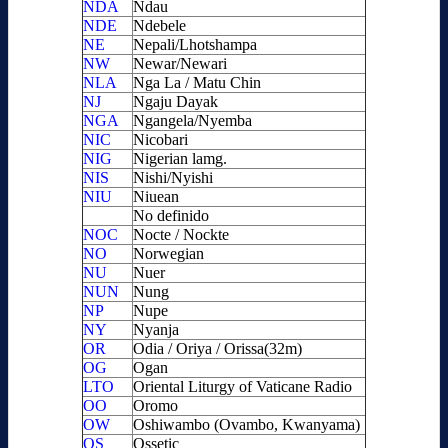
NDA
Ndau
NDE
Ndebele
NE
Nepali/Lhotshampa
NW
Newar/Newari
NLA
Nga La / Matu Chin
NJ
Ngaju Dayak
NGA
Ngangela/Nyemba
NIC
Nicobari
NIG
Nigerian lamg.
NIS
Nishi/Nyishi
NIU
Niuean
No definido
NOC
Nocte / Nockte
NO
Norwegian
NU
Nuer
NUN
Nung
NP
Nupe
NY
Nyanja
OR
Odia / Oriya / Orissa(32m)
OG
Ogan
LTO
Oriental Liturgy of Vaticane Radio
OO
Oromo
OW
Oshiwambo (Ovambo, Kwanyama)
OS
Ossetic