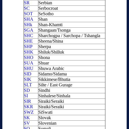
SR
Serbian
SC
Serbocroat
SOT
SeSotho
SHA
Shan
SHk
Shan-Khamti
SGA
Shangaan/Tsonga
SHC
Sharchogpa / Sarchopa / Tshangla
SHE
Sheena/Shina
SHP
Sherpa
SHK
Shiluk/Shilluk
SHO
Shona
SUA
Shuar
SHU
Shuwa Arabic
SID
Sidamo/Sidama
SIK
Sikkimese/Bhutia
SLT
Silte / East Gurage
SD
Sindhi
SI
Sinhalese/Sinhala
SIR
Siraiki/Seraiki
SKR
Siraiki/Seraiki
SWZ
SiSwati
SK
Slovak
SV
Slovenian
SO
Somali