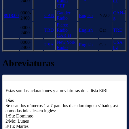
2400
Radio
dx
CEP
0000-
Gander
CAN-
8918.00
CAN
English
NAO
2400
Radio
g
Piarco
0000-
TRD
Radio
English
Car
TRD
2400
CAR-B
0000-
New York
USA-
USA
English
Car
2400
Radio
bg
Abreviaturas
Estas son las aclaraciones y abreviatruras de la lista EiBi
Días
Se usan los números 1 a 7 para los días domingo a sábado, así
como las iniciales en inglés:
1/Su: Domingo
2/Mo: Lunes
3/Tu: Martes