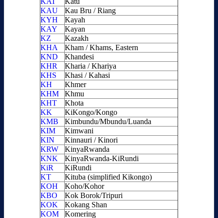
KAT
Katu
KAU
Kau Bru / Riang
KYH
Kayah
KAY
Kayan
KZ
Kazakh
KHA
Kham / Khams, Eastern
KND
Khandesi
KHR
Kharia / Khariya
KHS
Khasi / Kahasi
KH
Khmer
KHM
Khmu
KHT
Khota
KK
KiKongo/Kongo
KMB
Kimbundu/Mbundu/Luanda
KIM
Kimwani
KIN
Kinnauri / Kinori
KRW
KinyaRwanda
KNK
KinyaRwanda-KiRundi
KiR
KiRundi
KT
Kituba (simplified Kikongo)
KOH
Koho/Kohor
KBO
Kok Borok/Tripuri
KOK
Kokang Shan
KOM
Komering