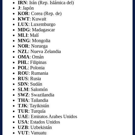
IRN
: Irán (Rep. Islámica del)
J
: Japón
KOR
: Corea (Rep. de)
KWT
: Kuwait
LUX
: Luxemburgo
MDG
: Madagascar
MLI
: Malí
MNG
: Mongolia
NOR
: Noruega
NZL
: Nueva Zelandia
OMA
: Omán
PHL
: Filipinas
POL
: Polonia
ROU
: Rumania
RUS
: Rusia
SDN
: Sudán
SLM
: Salomón
SWZ
: Swazilandia
THA
: Tailandia
TJK
: Tayikistán
TUR
: Turquía
UAE
: Emiratos Arabes Unidos
USA
: Estados Unidos
UZB
: Uzbekistán
VUT
: Vanuatu