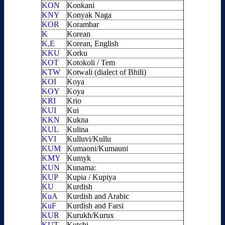
KON
Konkani
KNY
Konyak Naga
KOR
Korambar
K
Korean
K,E
Korean, English
KKU
Korku
KOT
Kotokoli / Tem
KTW
Kotwali (dialect of Bhili)
KOI
Koya
KOY
Koya
KRI
Krio
KUI
Kui
KKN
Kukna
KUL
Kulina
KVI
Kulluvi/Kullu
KUM
Kumaoni/Kumauni
KMY
Kumyk
KUN
Kunama:
KUP
Kupia / Kupiya
KU
Kurdish
KuA
Kurdish and Arabic
KuF
Kurdish and Farsi
KUR
Kurukh/Kurux
KUT
Kutchi