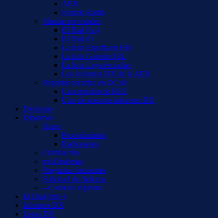
AER
Notizie Radio
Mandar novedades
El Dial (fm)
El Dial (i)
La lista España en FM
La lista Galería QSL
La lista Logs/escuchas
Los informes DX de la AER
Reportar escucha en OC de
Una emisión de REE
Uno de nuestros informes DX
Diexismo
Diplomas
Bases
Procedimiento
Radiopaíses
Clsificación
misDiplomas
Preguntas frecuentes
Solicitud de diploma
– Consulta diploma
El Dial (fm) +
Informes DX
Listas DX