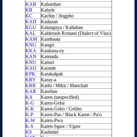
KAB
Kabardian
KB
Kabyle
KC
Kachin / Jingpho
KAD
Kadazan
KGU
Kalanguya / Kallahan
KAL
Kalderash Romani (Dialect of Vlax)
KAM
Kambaata
KNG
Kangri
KKA
Kankana-ey
KAN
Kannada
KNU
Kanuri
KAO
Kaonde
KPK
Karakalpak
KRY
Karay-a
KRB
Karbi / Mikir / Manchati
KAR
Karelian
KA
Karen (unspecified)
K-G
Karen-Geba
K-K
Karen-Geko / Gekho
K-P
Karen-Pao / Black Karen / Pa'o
K-W
Karen-Pwo
K-S
Karen-Sgaw / S'gaw
KS
Kashmiri