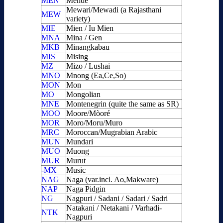
MEN
Mende
Mewari/Mewadi (a Rajasthani
MEW
variety)
MIE
Mien / Iu Mien
MNA
Mina / Gen
MKB
Minangkabau
MIS
Mising
MZ
Mizo / Lushai
MNO
Mnong (Ea,Ce,So)
MON
Mon
MO
Mongolian
MNE
Montenegrin (quite the same as SR)
MOO
Moore/Mòoré
MOR
Moro/Moru/Muro
MRC
Moroccan/Mugrabian Arabic
MUN
Mundari
MUO
Muong
MUR
Murut
-MX
Music
NAG
Naga (var.incl. Ao,Makware)
NAP
Naga Pidgin
NG
Nagpuri / Sadani / Sadari / Sadri
Natakani / Netakani / Varhadi-
NTK
Nagpuri