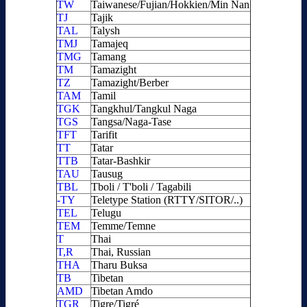
TW
Taiwanese/Fujian/Hokkien/Min Nan
TJ
Tajik
TAL
Talysh
TMJ
Tamajeq
TMG
Tamang
TM
Tamazight
TZ
Tamazight/Berber
TAM
Tamil
TGK
Tangkhul/Tangkul Naga
TGS
Tangsa/Naga-Tase
TFT
Tarifit
TT
Tatar
TTB
Tatar-Bashkir
TAU
Tausug
TBL
Tboli / T'boli / Tagabili
-TY
Teletype Station (RTTY/SITOR/..)
TEL
Telugu
TEM
Temme/Temne
T
Thai
T,R
Thai, Russian
THA
Tharu Buksa
TB
Tibetan
AMD
Tibetan Amdo
TGR
Tigre/Tigré