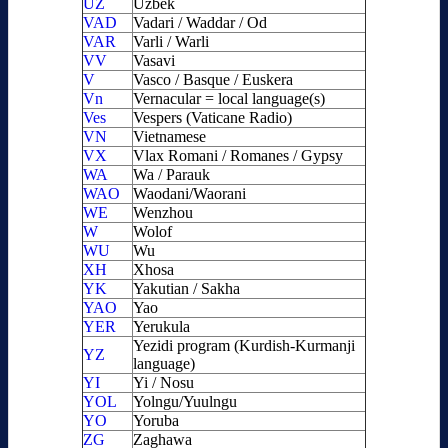
UZ
Uzbek
VAD
Vadari / Waddar / Od
VAR
Varli / Warli
VV
Vasavi
V
Vasco / Basque / Euskera
Vn
Vernacular = local language(s)
Ves
Vespers (Vaticane Radio)
VN
Vietnamese
VX
Vlax Romani / Romanes / Gypsy
WA
Wa / Parauk
WAO
Waodani/Waorani
WE
Wenzhou
W
Wolof
WU
Wu
XH
Xhosa
YK
Yakutian / Sakha
YAO
Yao
YER
Yerukula
Yezidi program (Kurdish-Kurmanji
YZ
language)
YI
Yi / Nosu
YOL
Yolngu/Yuulngu
YO
Yoruba
ZG
Zaghawa