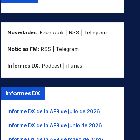
Novedades
:
Facebook
|
RSS
|
Telegram
Noticias FM
:
RSS
|
Telegram
Informes DX
:
Podcast
|
iTunes
Informes DX
Informe DX de la AER de julio de 2026
Informe DX de la AER de junio de 2026
Informe DX de la AER de mayo de 2026