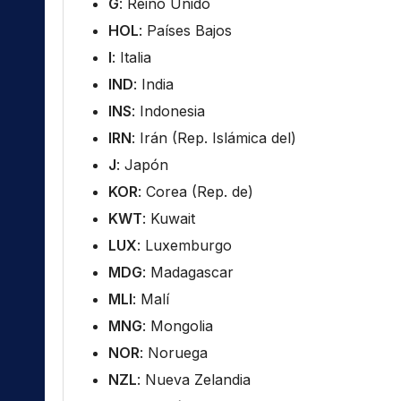
G
: Reino Unido
HOL
: Países Bajos
I
: Italia
IND
: India
INS
: Indonesia
IRN
: Irán (Rep. Islámica del)
J
: Japón
KOR
: Corea (Rep. de)
KWT
: Kuwait
LUX
: Luxemburgo
MDG
: Madagascar
MLI
: Malí
MNG
: Mongolia
NOR
: Noruega
NZL
: Nueva Zelandia