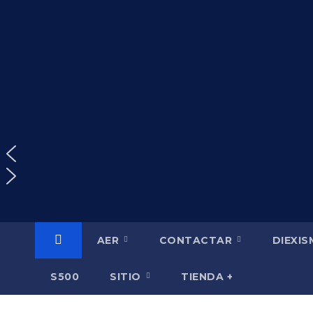
Saltar
al
contenido
AER
CONTACTAR
DIEXI
S500
SITIO
TIENDA +