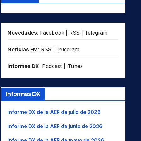
Novedades
:
Facebook
|
RSS
|
Telegram
Noticias FM
:
RSS
|
Telegram
Informes DX
:
Podcast
|
iTunes
Informes DX
Informe DX de la AER de julio de 2026
Informe DX de la AER de junio de 2026
Informe DX de la AER de mayo de 2026