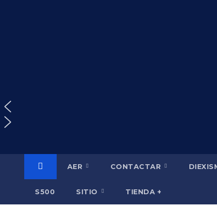
Saltar
al
contenido
AER
CONTACTAR
DIEXI
S500
SITIO
TIENDA +