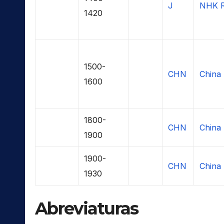
J
NHK R
1420
1500-
CHN
China 
1600
1800-
CHN
China 
1900
1900-
CHN
China 
1930
Abreviaturas