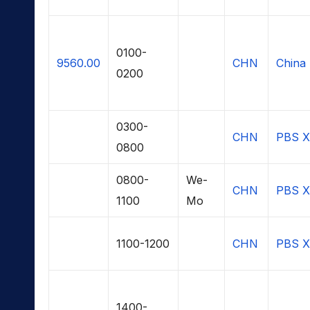
0100-
9560.00
CHN
China 
0200
0300-
CHN
PBS Xi
0800
0800-
We-
CHN
PBS Xi
1100
Mo
1100-1200
CHN
PBS Xi
1400-