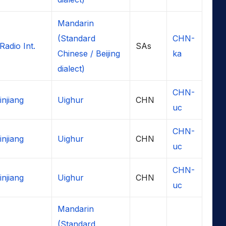
Mandarin
(Standard
CHN-
Radio Int.
SAs
Chinese / Beijing
ka
dialect)
CHN-
njiang
Uighur
CHN
uc
CHN-
njiang
Uighur
CHN
uc
CHN-
njiang
Uighur
CHN
uc
Mandarin
(Standard