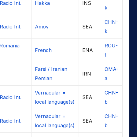
Radio Int.
Hakka
INS
k
CHN-
Radio Int.
Amoy
SEA
k
 Romania
ROU-
French
ENA
t
Farsi / Iranian
OMA-
IRN
Persian
a
Vernacular =
CHN-
Radio Int.
SEA
local language(s)
b
Vernacular =
CHN-
Radio Int.
SEA
local language(s)
b