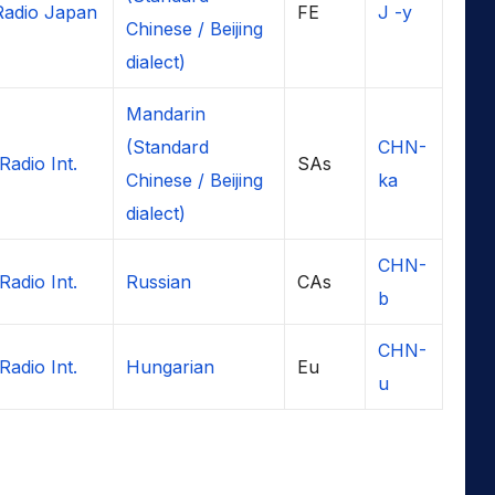
adio Japan
FE
J -y
Chinese / Beijing
dialect)
Mandarin
(Standard
CHN-
Radio Int.
SAs
Chinese / Beijing
ka
dialect)
CHN-
Radio Int.
Russian
CAs
b
CHN-
Radio Int.
Hungarian
Eu
u