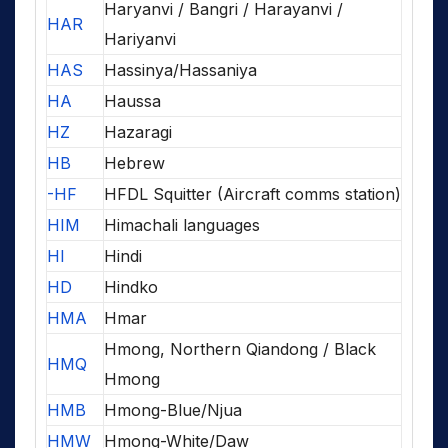
Haryanvi / Bangri / Harayanvi /
HAR
Hariyanvi
HAS
Hassinya/Hassaniya
HA
Haussa
HZ
Hazaragi
HB
Hebrew
-HF
HFDL Squitter (Aircraft comms station)
HIM
Himachali languages
HI
Hindi
HD
Hindko
HMA
Hmar
Hmong, Northern Qiandong / Black
HMQ
Hmong
HMB
Hmong-Blue/Njua
HMW
Hmong-White/Daw