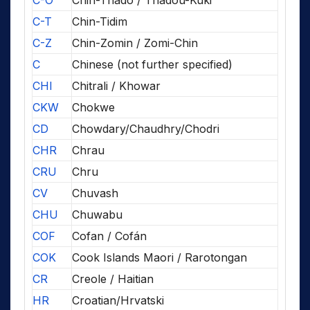
C-O
Chin-Thado / Thadou-Kuki
C-T
Chin-Tidim
C-Z
Chin-Zomin / Zomi-Chin
C
Chinese (not further specified)
CHI
Chitrali / Khowar
CKW
Chokwe
CD
Chowdary/Chaudhry/Chodri
CHR
Chrau
CRU
Chru
CV
Chuvash
CHU
Chuwabu
COF
Cofan / Cofán
COK
Cook Islands Maori / Rarotongan
CR
Creole / Haitian
HR
Croatian/Hrvatski