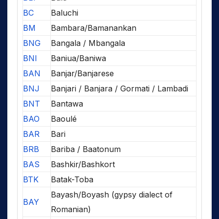
BC
Baluchi
BM
Bambara/Bamanankan
BNG
Bangala / Mbangala
BNI
Baniua/Baniwa
BAN
Banjar/Banjarese
BNJ
Banjari / Banjara / Gormati / Lambadi
BNT
Bantawa
BAO
Baoulé
BAR
Bari
BRB
Bariba / Baatonum
BAS
Bashkir/Bashkort
BTK
Batak-Toba
Bayash/Boyash (gypsy dialect of
BAY
Romanian)