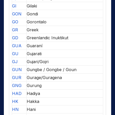
GI
Gilaki
GON
Gondi
GO
Gorontalo
GR
Greek
GD
Greenlandic Inuktikut
GUA
Guaraní
GU
Gujarati
GJ
Gujari/Gojri
GUN
Gungbe / Gongbe / Goun
GUR
Gurage/Guragena
GNG
Gurung
HAD
Hadiya
HK
Hakka
HN
Hani