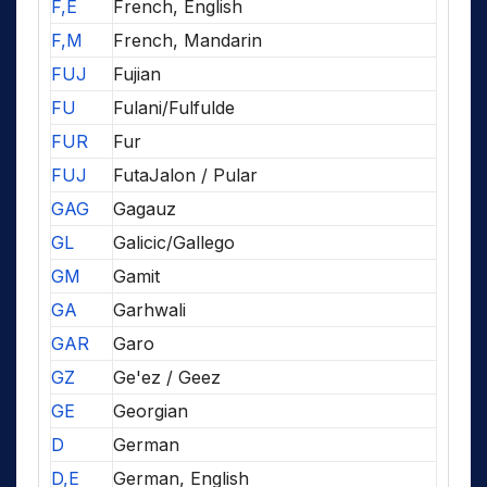
F,E
French, English
F,M
French, Mandarin
FUJ
Fujian
FU
Fulani/Fulfulde
FUR
Fur
FUJ
FutaJalon / Pular
GAG
Gagauz
GL
Galicic/Gallego
GM
Gamit
GA
Garhwali
GAR
Garo
GZ
Ge'ez / Geez
GE
Georgian
D
German
D,E
German, English