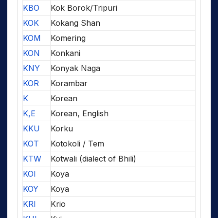
KBO
Kok Borok/Tripuri
KOK
Kokang Shan
KOM
Komering
KON
Konkani
KNY
Konyak Naga
KOR
Korambar
K
Korean
K,E
Korean, English
KKU
Korku
KOT
Kotokoli / Tem
KTW
Kotwali (dialect of Bhili)
KOI
Koya
KOY
Koya
KRI
Krio