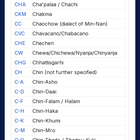
CHA
Cha'palaa / Chachi
CKM
Chakma
CC
Chaochow (dialect of Min-Nan)
CVC
Chavacano/Chabacano
CHE
Chechen
CW
Chewa/Chichewa/Nyanja/Chinyanja
CHG
Chhattisgarhi
CH
Chin (not further specified)
C-A
Chin-Asho
C-D
Chin-Daai:
C-F
Chin-Falam / Halam
C-H
Chin-Haka
C-K
Chin-Khumi
C-M
Chin-Mro