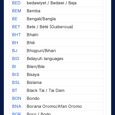
BED
bedawiyet / Bedawi / Beja
BEM
Bemba
BE
Bengali/Bangla
BET
Bete / Bété (Guiberoua)
BHT
Bhatri
BH
Bhili
BJ
Bhojpuri/Bihari
BID
Bidayuh languages
BI
Bilen/Bile
BIS
Bisaya
BSL
Bislama
BT
Black Tai / Tai Dam
BON
Bondo
BNA
Borana Oromo/Afan Oromo
BOR
Boro / Bodo