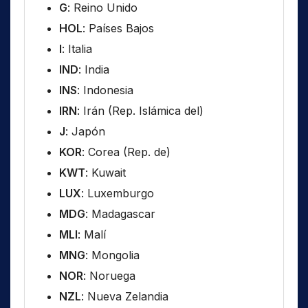
G
: Reino Unido
HOL
: Países Bajos
I
: Italia
IND
: India
INS
: Indonesia
IRN
: Irán (Rep. Islámica del)
J
: Japón
KOR
: Corea (Rep. de)
KWT
: Kuwait
LUX
: Luxemburgo
MDG
: Madagascar
MLI
: Malí
MNG
: Mongolia
NOR
: Noruega
NZL
: Nueva Zelandia