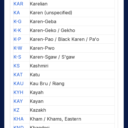
KAR
Karelian
KA
Karen (unspecified)
K-G
Karen-Geba
K-K
Karen-Geko / Gekho
K-P
Karen-Pao / Black Karen / Pa'o
K-W
Karen-Pwo
K-S
Karen-Sgaw / S'gaw
KS
Kashmiri
KAT
Katu
KAU
Kau Bru / Riang
KYH
Kayah
KAY
Kayan
KZ
Kazakh
KHA
Kham / Khams, Eastern
KND
Khandesi