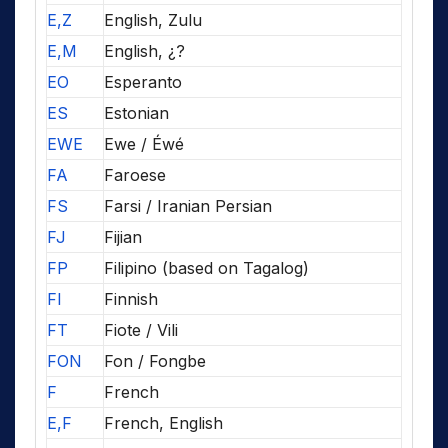
E,Z
English, Zulu
E,M
English, ¿?
EO
Esperanto
ES
Estonian
EWE
Ewe / Éwé
FA
Faroese
FS
Farsi / Iranian Persian
FJ
Fijian
FP
Filipino (based on Tagalog)
FI
Finnish
FT
Fiote / Vili
FON
Fon / Fongbe
F
French
E,F
French, English