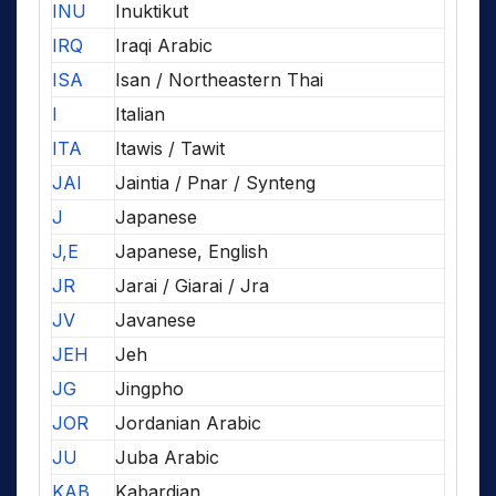
INU
Inuktikut
IRQ
Iraqi Arabic
ISA
Isan / Northeastern Thai
I
Italian
ITA
Itawis / Tawit
JAI
Jaintia / Pnar / Synteng
J
Japanese
J,E
Japanese, English
JR
Jarai / Giarai / Jra
JV
Javanese
JEH
Jeh
JG
Jingpho
JOR
Jordanian Arabic
JU
Juba Arabic
KAB
Kabardian