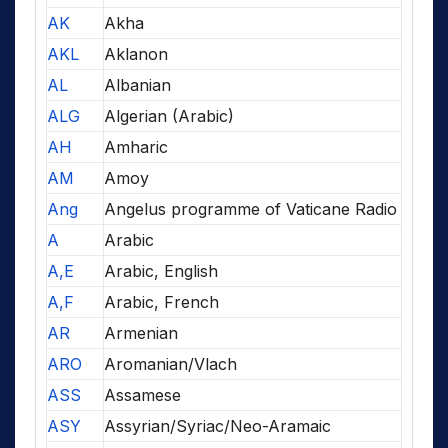
AK
Akha
AKL
Aklanon
AL
Albanian
ALG
Algerian (Arabic)
AH
Amharic
AM
Amoy
Ang
Angelus programme of Vaticane Radio
A
Arabic
A,E
Arabic, English
A,F
Arabic, French
AR
Armenian
ARO
Aromanian/Vlach
ASS
Assamese
ASY
Assyrian/Syriac/Neo-Aramaic