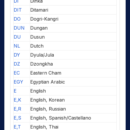
DI
Dinka
DIT
Ditamari
DO
Dogri-Kangri
DUN
Dungan
DU
Dusun
NL
Dutch
DY
Dyula/Jula
DZ
Dzongkha
EC
Eastern Cham
EGY
Egyptian Arabic
E
English
E,K
English, Korean
E,R
English, Russian
E,S
English, Spanish/Castellano
E,T
English, Thai