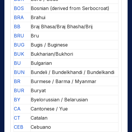
BOS
Bosnian (derived from Serbocroat)
BRA
Brahui
BB
Braj Bhasa/Braj Bhasha/Brij
BRU
Bru
BUG
Bugis / Buginese
BUK
Bukharian/Bukhori
BU
Bulgarian
BUN
Bundeli / Bundelkhandi / Bundelkandi
BR
Burmese / Barma / Myanmar
BUR
Buryat
BY
Byelorussian / Belarusian
CA
Cantonese / Yue
CT
Catalan
CEB
Cebuano