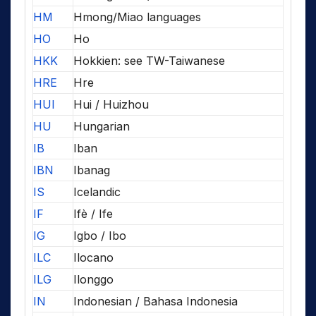
HM
Hmong/Miao languages
HO
Ho
HKK
Hokkien: see TW-Taiwanese
HRE
Hre
HUI
Hui / Huizhou
HU
Hungarian
IB
Iban
IBN
Ibanag
IS
Icelandic
IF
Ifè / Ife
IG
Igbo / Ibo
ILC
Ilocano
ILG
Ilonggo
IN
Indonesian / Bahasa Indonesia