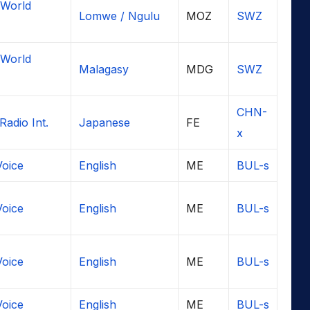
 World
Lomwe / Ngulu
MOZ
SWZ
 World
Malagasy
MDG
SWZ
CHN-
Radio Int.
Japanese
FE
x
Voice
English
ME
BUL-s
Voice
English
ME
BUL-s
Voice
English
ME
BUL-s
Voice
English
ME
BUL-s