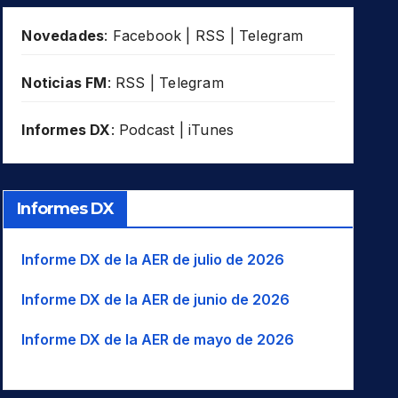
Novedades
:
Facebook
|
RSS
|
Telegram
Noticias FM
:
RSS
|
Telegram
Informes DX
:
Podcast
|
iTunes
Informes DX
Informe DX de la AER de julio de 2026
Informe DX de la AER de junio de 2026
Informe DX de la AER de mayo de 2026