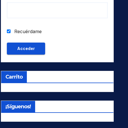
Recuérdame
Carrito
¡Síguenos!