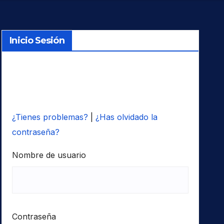
Inicio Sesión
¿Tienes problemas?
|
¿Has olvidado la
contraseña?
Nombre de usuario
Contraseña