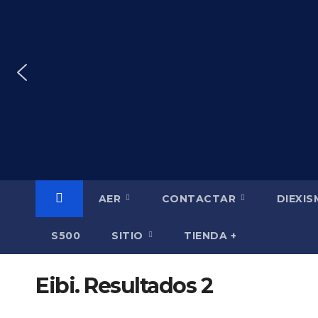
Saltar
al
contenido
AER
CONTACTAR
DIEXI
S500
SITIO
TIENDA +
Eibi. Resultados 2