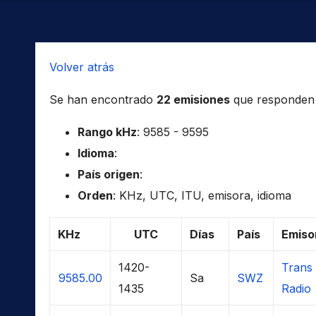
Volver atrás
Se han encontrado
22 emisiones
que responden a 
Rango kHz
: 9585 - 9595
Idioma
:
País origen
:
Orden
: KHz, UTC, ITU, emisora, idioma
KHz
UTC
Días
País
Emiso
1420-
Trans
9585.00
Sa
SWZ
1435
Radio