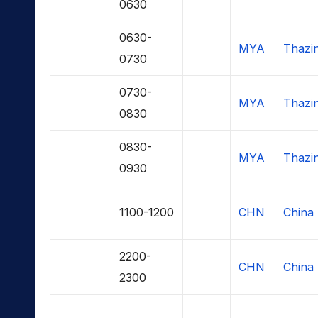
0630
0630-
MYA
Thazi
0730
0730-
MYA
Thazi
0830
0830-
MYA
Thazi
0930
1100-1200
CHN
China 
2200-
CHN
China 
2300