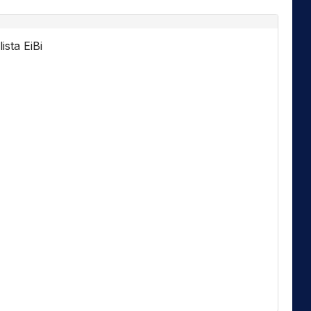
ista EiBi
Florida