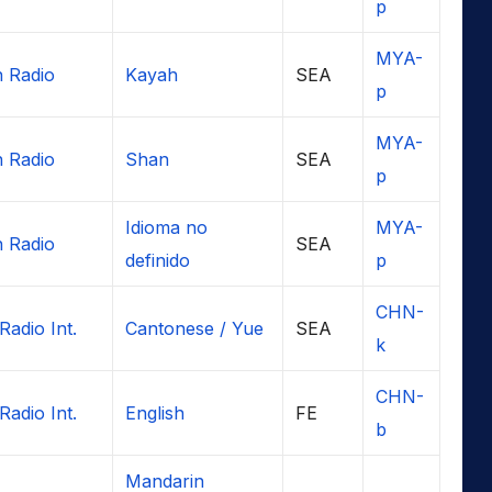
p
MYA-
n Radio
Kayah
SEA
p
MYA-
n Radio
Shan
SEA
p
Idioma no
MYA-
n Radio
SEA
definido
p
CHN-
Radio Int.
Cantonese / Yue
SEA
k
CHN-
Radio Int.
English
FE
b
Mandarin