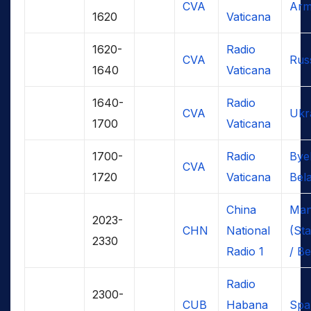
CVA
Arm
1620
Vaticana
1620-
Radio
CVA
Rus
1640
Vaticana
1640-
Radio
CVA
Ukr
1700
Vaticana
1700-
Radio
Bye
CVA
1720
Vaticana
Bel
China
Man
2023-
CHN
National
(St
2330
Radio 1
/ Be
Radio
2300-
CUB
Habana
Spa