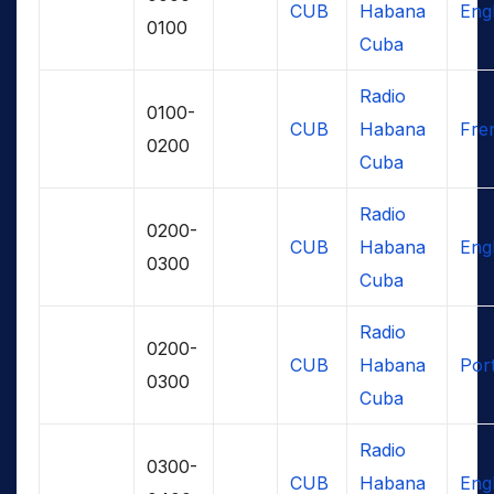
CUB
Habana
Engl
0100
Cuba
Radio
0100-
CUB
Habana
Fre
0200
Cuba
Radio
0200-
CUB
Habana
Engl
0300
Cuba
Radio
0200-
CUB
Habana
Por
0300
Cuba
Radio
0300-
CUB
Habana
Engl