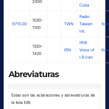
2400
Cuba
Radio
1030-
9715.00
TWN
Taiwan
Kor
1100
Int.
IRIB
1320-
IRN
Voice of
Kur
1420
I.R.Iran
Abreviaturas
Estas son las aclaraciones y abreviatruras de
la lista EiBi