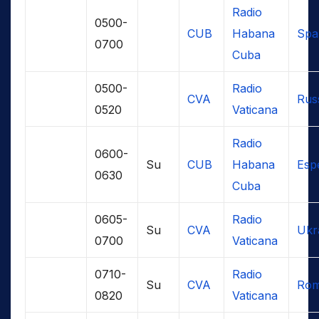
Radio
0500-
CUB
Habana
Spa
0700
Cuba
0500-
Radio
CVA
Rus
0520
Vaticana
Radio
0600-
Su
CUB
Habana
Esp
0630
Cuba
0605-
Radio
Su
CVA
Ukr
0700
Vaticana
0710-
Radio
Su
CVA
Rom
0820
Vaticana