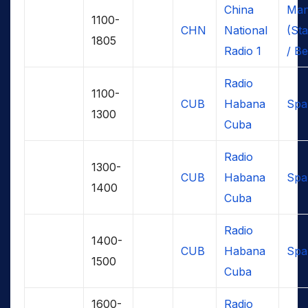
China
Man
1100-
CHN
National
(St
1805
Radio 1
/ Be
Radio
1100-
CUB
Habana
Spa
1300
Cuba
Radio
1300-
CUB
Habana
Spa
1400
Cuba
Radio
1400-
CUB
Habana
Spa
1500
Cuba
1600-
Radio