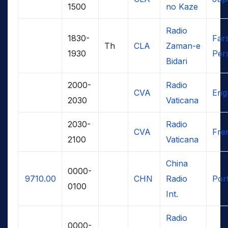
1500
no Kaze
Radio
1830-
Fars
Th
CLA
Zaman-e
1930
Per
Bidari
2000-
Radio
CVA
Engl
2030
Vaticana
2030-
Radio
CVA
Fre
2100
Vaticana
China
0000-
9710.00
CHN
Radio
Por
0100
Int.
Radio
0000-