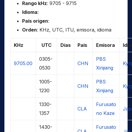
Rango kHz
: 9705 - 9715
Idioma
:
País origen
:
Orden
: KHz, UTC, ITU, emisora, idioma
KHz
UTC
Días
País
Emisora
Idi
0305-
PBS
9705.00
CHN
Kyrg
0530
Xinjiang
1005-
PBS
CHN
Kyrg
1230
Xinjiang
1330-
Furusato
CLA
Jap
1357
no Kaze
1430-
Furusato
CLA
Jap