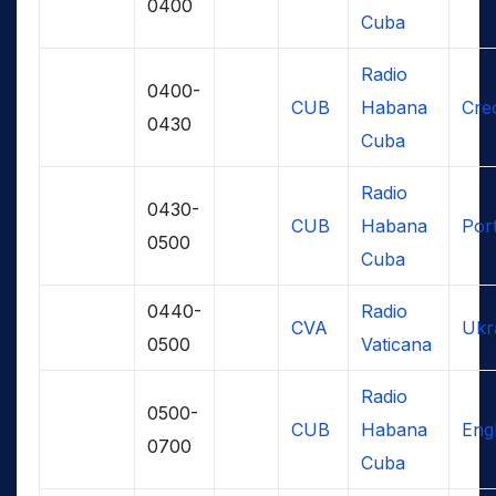
0400
Cuba
Radio
0400-
CUB
Habana
Creo
0430
Cuba
Radio
0430-
CUB
Habana
Por
0500
Cuba
0440-
Radio
CVA
Ukr
0500
Vaticana
Radio
0500-
CUB
Habana
Engl
0700
Cuba