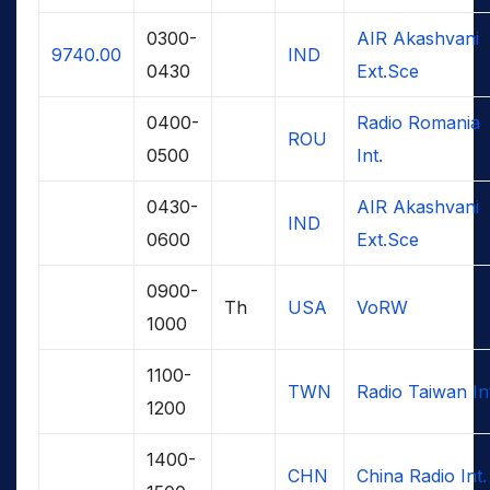
0300-
AIR Akashvani
9740.00
IND
0430
Ext.Sce
0400-
Radio Romania
ROU
0500
Int.
0430-
AIR Akashvani
IND
0600
Ext.Sce
0900-
Th
USA
VoRW
1000
1100-
TWN
Radio Taiwan In
1200
1400-
CHN
China Radio Int.