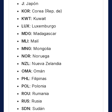
J
: Japón
KOR
: Corea (Rep. de)
KWT
: Kuwait
LUX
: Luxemburgo
MDG
: Madagascar
MLI
: Malí
MNG
: Mongolia
NOR
: Noruega
NZL
: Nueva Zelandia
OMA
: Omán
PHL
: Filipinas
POL
: Polonia
ROU
: Rumania
RUS
: Rusia
SDN
: Sudán