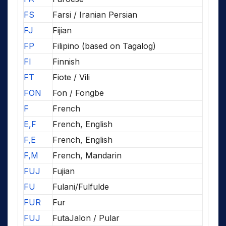
FS
Farsi / Iranian Persian
FJ
Fijian
FP
Filipino (based on Tagalog)
FI
Finnish
FT
Fiote / Vili
FON
Fon / Fongbe
F
French
E,F
French, English
F,E
French, English
F,M
French, Mandarin
FUJ
Fujian
FU
Fulani/Fulfulde
FUR
Fur
FUJ
FutaJalon / Pular