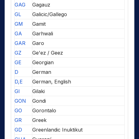
GAG
Gagauz
GL
Galicic/Gallego
GM
Gamit
GA
Garhwali
GAR
Garo
GZ
Ge'ez / Geez
GE
Georgian
D
German
D,E
German, English
GI
Gilaki
GON
Gondi
GO
Gorontalo
GR
Greek
GD
Greenlandic Inuktikut