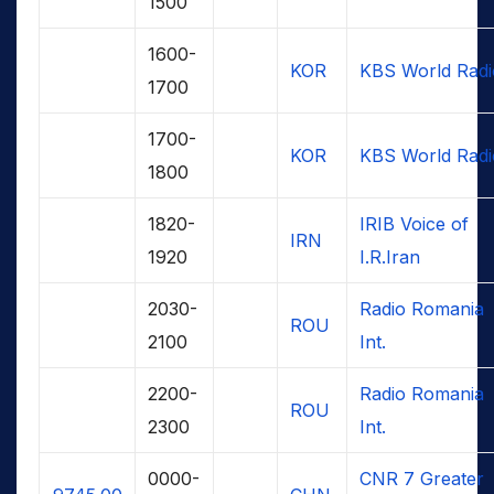
1500
1600-
KOR
KBS World Radi
1700
1700-
KOR
KBS World Radi
1800
1820-
IRIB Voice of
IRN
1920
I.R.Iran
2030-
Radio Romania
ROU
2100
Int.
2200-
Radio Romania
ROU
2300
Int.
0000-
CNR 7 Greater