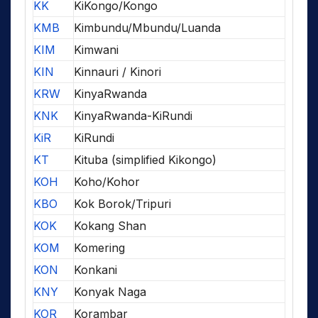
KK
KiKongo/Kongo
KMB
Kimbundu/Mbundu/Luanda
KIM
Kimwani
KIN
Kinnauri / Kinori
KRW
KinyaRwanda
KNK
KinyaRwanda-KiRundi
KiR
KiRundi
KT
Kituba (simplified Kikongo)
KOH
Koho/Kohor
KBO
Kok Borok/Tripuri
KOK
Kokang Shan
KOM
Komering
KON
Konkani
KNY
Konyak Naga
KOR
Korambar