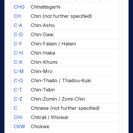
CHG
Chhattisgarhi
CH
Chin (not further specified)
C-A
Chin-Asho
C-D
Chin-Daai:
C-F
Chin-Falam / Halam
C-H
Chin-Haka
C-K
Chin-Khumi
C-M
Chin-Mro
C-O
Chin-Thado / Thadou-Kuki
C-T
Chin-Tidim
C-Z
Chin-Zomin / Zomi-Chin
C
Chinese (not further specified)
CHI
Chitrali / Khowar
CKW
Chokwe