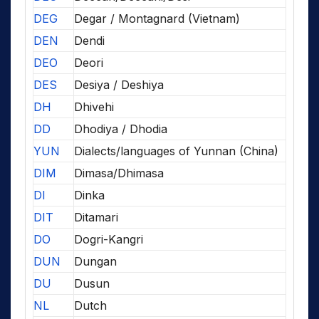
DEG
Degar / Montagnard (Vietnam)
DEN
Dendi
DEO
Deori
DES
Desiya / Deshiya
DH
Dhivehi
DD
Dhodiya / Dhodia
YUN
Dialects/languages of Yunnan (China)
DIM
Dimasa/Dhimasa
DI
Dinka
DIT
Ditamari
DO
Dogri-Kangri
DUN
Dungan
DU
Dusun
NL
Dutch