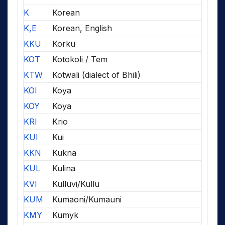
K
Korean
K,E
Korean, English
KKU
Korku
KOT
Kotokoli / Tem
KTW
Kotwali (dialect of Bhili)
KOI
Koya
KOY
Koya
KRI
Krio
KUI
Kui
KKN
Kukna
KUL
Kulina
KVI
Kulluvi/Kullu
KUM
Kumaoni/Kumauni
KMY
Kumyk