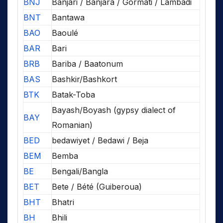
BNJ
Banjari / Banjara / Gormati / Lambadi
BNT
Bantawa
BAO
Baoulé
BAR
Bari
BRB
Bariba / Baatonum
BAS
Bashkir/Bashkort
BTK
Batak-Toba
Bayash/Boyash (gypsy dialect of
BAY
Romanian)
BED
bedawiyet / Bedawi / Beja
BEM
Bemba
BE
Bengali/Bangla
BET
Bete / Bété (Guiberoua)
BHT
Bhatri
BH
Bhili