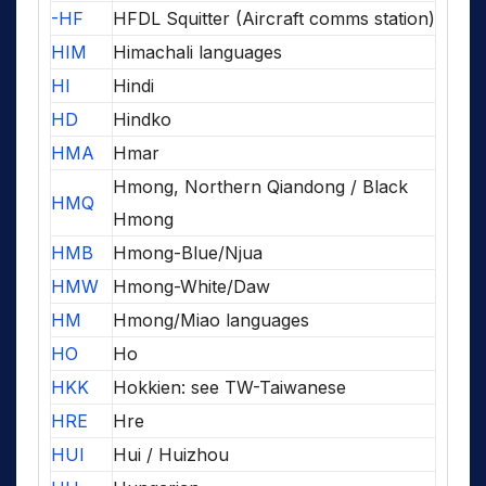
-HF
HFDL Squitter (Aircraft comms station)
HIM
Himachali languages
HI
Hindi
HD
Hindko
HMA
Hmar
Hmong, Northern Qiandong / Black
HMQ
Hmong
HMB
Hmong-Blue/Njua
HMW
Hmong-White/Daw
HM
Hmong/Miao languages
HO
Ho
HKK
Hokkien: see TW-Taiwanese
HRE
Hre
HUI
Hui / Huizhou