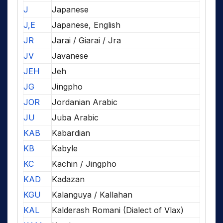
J
Japanese
J,E
Japanese, English
JR
Jarai / Giarai / Jra
JV
Javanese
JEH
Jeh
JG
Jingpho
JOR
Jordanian Arabic
JU
Juba Arabic
KAB
Kabardian
KB
Kabyle
KC
Kachin / Jingpho
KAD
Kadazan
KGU
Kalanguya / Kallahan
KAL
Kalderash Romani (Dialect of Vlax)