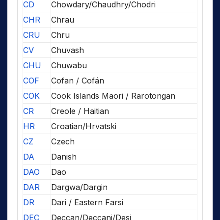
CD
Chowdary/Chaudhry/Chodri
CHR
Chrau
CRU
Chru
CV
Chuvash
CHU
Chuwabu
COF
Cofan / Cofán
COK
Cook Islands Maori / Rarotongan
CR
Creole / Haitian
HR
Croatian/Hrvatski
CZ
Czech
DA
Danish
DAO
Dao
DAR
Dargwa/Dargin
DR
Dari / Eastern Farsi
DEC
Deccan/Deccani/Desi