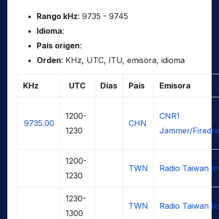
Rango kHz
: 9735 - 9745
Idioma
:
País origen
:
Orden
: KHz, UTC, ITU, emisora, idioma
KHz
UTC
Días
País
Emisora
1200-
CNR1
9735.00
CHN
1230
Jammer/Firedr
1200-
TWN
Radio Taiwan In
1230
1230-
TWN
Radio Taiwan In
1300