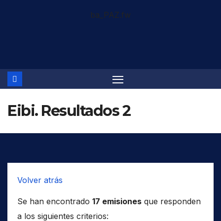
Saltar
ba_PAZ.fw
al
contenido
Eibi. Resultados 2
Volver atrás
Se han encontrado
17 emisiones
que responden
a los siguientes criterios: