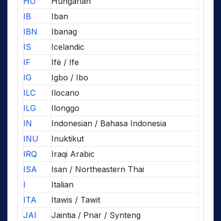
HU
Hungarian
IB
Iban
IBN
Ibanag
IS
Icelandic
IF
Ifè / Ife
IG
Igbo / Ibo
ILC
Ilocano
ILG
Ilonggo
IN
Indonesian / Bahasa Indonesia
INU
Inuktikut
IRQ
Iraqi Arabic
ISA
Isan / Northeastern Thai
I
Italian
ITA
Itawis / Tawit
JAI
Jaintia / Pnar / Synteng