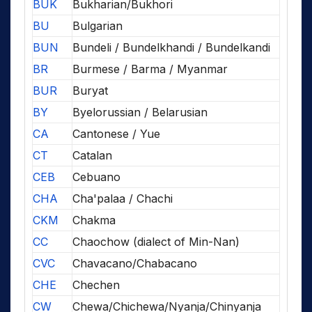
BUK
Bukharian/Bukhori
BU
Bulgarian
BUN
Bundeli / Bundelkhandi / Bundelkandi
BR
Burmese / Barma / Myanmar
BUR
Buryat
BY
Byelorussian / Belarusian
CA
Cantonese / Yue
CT
Catalan
CEB
Cebuano
CHA
Cha'palaa / Chachi
CKM
Chakma
CC
Chaochow (dialect of Min-Nan)
CVC
Chavacano/Chabacano
CHE
Chechen
CW
Chewa/Chichewa/Nyanja/Chinyanja