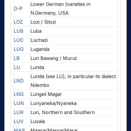
Lower German (varieties in
D-P
N.Germany, USA
LOZ
Lozi / Silozi
LUB
Luba
LUC
Luchazi
LUG
Luganda
LB
Lun Bawang / Murut
LU
Lunda
Lunda (see LU), in particular its dialect
LND
Ndembo
LNG
Lungeli Magar
LUN
Lunyaneka/Nyaneka
LUR
Luri, Northern and Southern
LUV
Luvale
MAS
Maasai/Massai/Masai