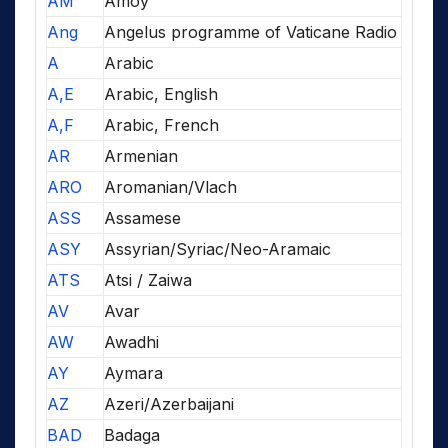
AM
Amoy
Ang
Angelus programme of Vaticane Radio
A
Arabic
A,E
Arabic, English
A,F
Arabic, French
AR
Armenian
ARO
Aromanian/Vlach
ASS
Assamese
ASY
Assyrian/Syriac/Neo-Aramaic
ATS
Atsi / Zaiwa
AV
Avar
AW
Awadhi
AY
Aymara
AZ
Azeri/Azerbaijani
BAD
Badaga