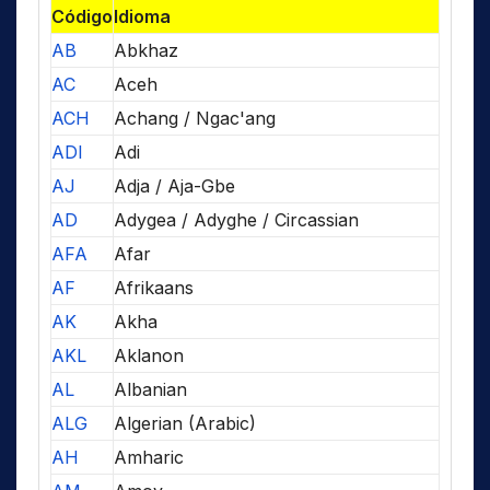
Código
Idioma
AB
Abkhaz
AC
Aceh
ACH
Achang / Ngac'ang
ADI
Adi
AJ
Adja / Aja-Gbe
AD
Adygea / Adyghe / Circassian
AFA
Afar
AF
Afrikaans
AK
Akha
AKL
Aklanon
AL
Albanian
ALG
Algerian (Arabic)
AH
Amharic