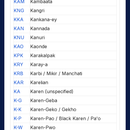
KAM
Kambaata
KNG
Kangri
KKA
Kankana-ey
KAN
Kannada
KNU
Kanuri
KAO
Kaonde
KPK
Karakalpak
KRY
Karay-a
KRB
Karbi / Mikir / Manchati
KAR
Karelian
KA
Karen (unspecified)
K-G
Karen-Geba
K-K
Karen-Geko / Gekho
K-P
Karen-Pao / Black Karen / Pa'o
K-W
Karen-Pwo