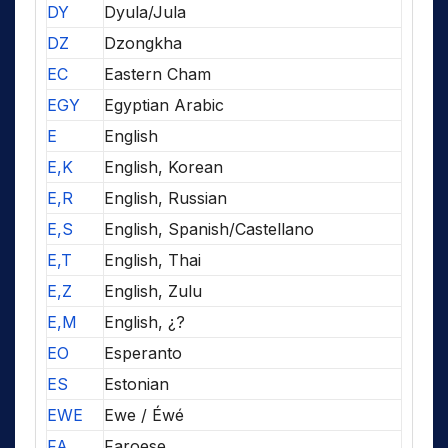
DY
Dyula/Jula
DZ
Dzongkha
EC
Eastern Cham
EGY
Egyptian Arabic
E
English
E,K
English, Korean
E,R
English, Russian
E,S
English, Spanish/Castellano
E,T
English, Thai
E,Z
English, Zulu
E,M
English, ¿?
EO
Esperanto
ES
Estonian
EWE
Ewe / Éwé
FA
Faroese