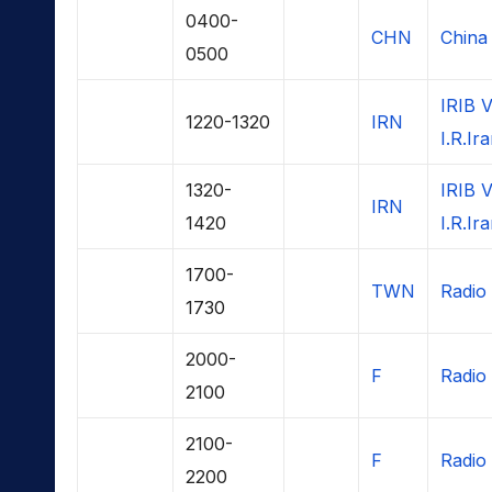
0400-
CHN
China 
0500
IRIB V
1220-1320
IRN
I.R.Ir
1320-
IRIB V
IRN
1420
I.R.Ir
1700-
TWN
Radio 
1730
2000-
F
Radio 
2100
2100-
F
Radio 
2200