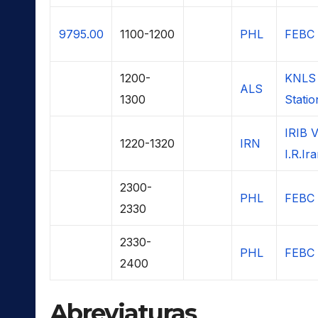
9795.00
1100-1200
PHL
FEBC 
1200-
KNLS 
ALS
1300
Statio
IRIB V
1220-1320
IRN
I.R.Ir
2300-
PHL
FEBC 
2330
2330-
PHL
FEBC 
2400
Abreviaturas