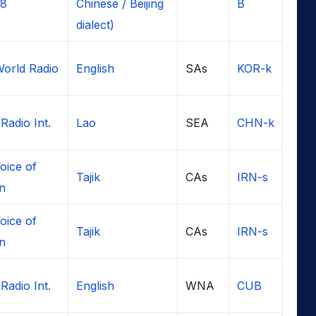
 8
Chinese / Beijing
B
dialect)
orld Radio
English
SAs
KOR-k
Radio Int.
Lao
SEA
CHN-k
oice of
Tajik
CAs
IRN-s
an
oice of
Tajik
CAs
IRN-s
an
Radio Int.
English
WNA
CUB