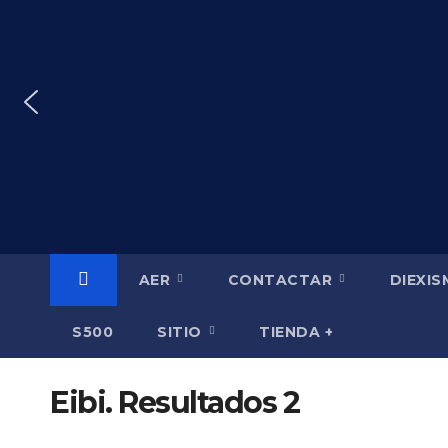
Saltar
al
contenido
AER
CONTACTAR
DIEXI
S500
SITIO
TIENDA +
Eibi. Resultados 2