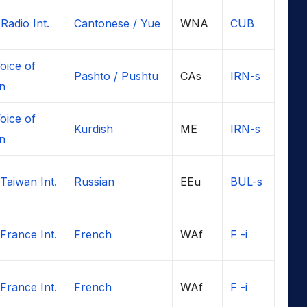
Radio Int.
Cantonese / Yue
WNA
CUB
oice of
Pashto / Pushtu
CAs
IRN-s
an
oice of
Kurdish
ME
IRN-s
an
Taiwan Int.
Russian
EEu
BUL-s
France Int.
French
WAf
F -i
France Int.
French
WAf
F -i