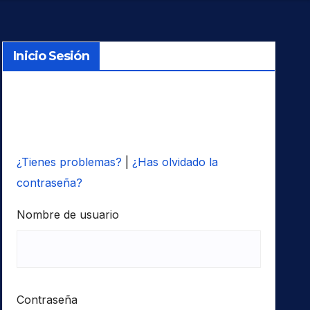
Inicio Sesión
¿Tienes problemas?
|
¿Has olvidado la
contraseña?
Nombre de usuario
Contraseña