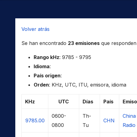
Volver atrás
Se han encontrado
23 emisiones
que responden a 
Rango kHz
: 9785 - 9795
Idioma
:
País origen
:
Orden
: KHz, UTC, ITU, emisora, idioma
KHz
UTC
Días
País
Emiso
0600-
Th-
China
9785.00
CHN
0800
Tu
Radio