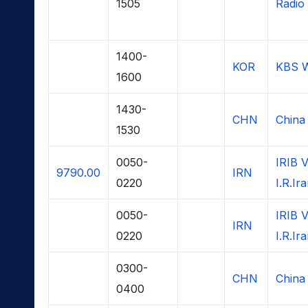
1505
Radio
1400-
KOR
KBS W
1600
1430-
CHN
China 
1530
0050-
IRIB V
9790.00
IRN
0220
I.R.Ir
0050-
IRIB V
IRN
0220
I.R.Ir
0300-
CHN
China 
0400