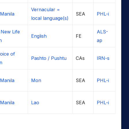
Vernacular =
Manila
SEA
PHL-i
local language(s)
New Life
ALS-
English
FE
n
ap
oice of
Pashto / Pushtu
CAs
IRN-s
an
Manila
Mon
SEA
PHL-i
Manila
Lao
SEA
PHL-i