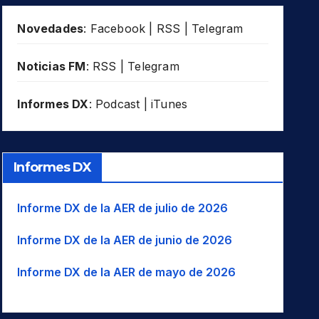
Novedades
:
Facebook
|
RSS
|
Telegram
Noticias FM
:
RSS
|
Telegram
Informes DX
:
Podcast
|
iTunes
Informes DX
Informe DX de la AER de julio de 2026
Informe DX de la AER de junio de 2026
Informe DX de la AER de mayo de 2026