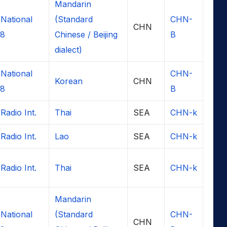
Mandarin
 National
(Standard
CHN-
CHN
 8
Chinese / Beijing
B
dialect)
 National
CHN-
Korean
CHN
 8
B
Radio Int.
Thai
SEA
CHN-k
Radio Int.
Lao
SEA
CHN-k
Radio Int.
Thai
SEA
CHN-k
Mandarin
 National
(Standard
CHN-
CHN