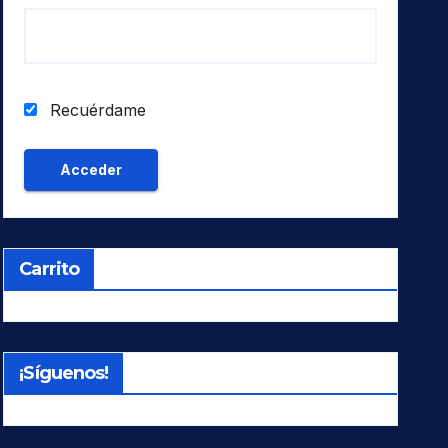
Recuérdame
Carrito
¡Síguenos!