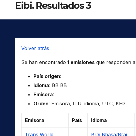
Eibi. Resultados 3
Volver atrás
Se han encontrado
1 emisiones
que responden a l
País origen
:
Idioma
: BB BB
Emisora
:
Orden
: Emisora, ITU, idioma, UTC, KHz
Emisora
País
Idioma
Trans World
Braj Bhasa/Braj