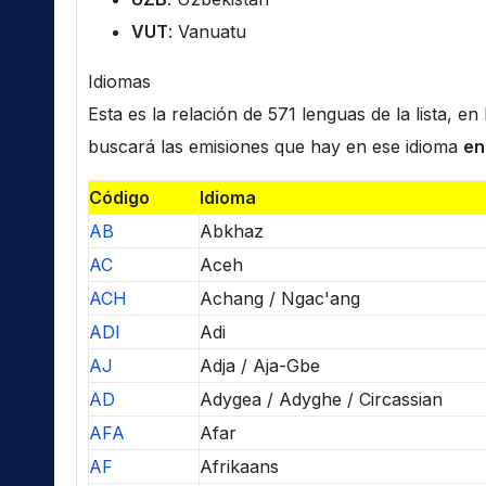
VUT
: Vanuatu
Idiomas
Esta es la relación de 571 lenguas de la lista, e
buscará las emisiones que hay en ese idioma
en
Código
Idioma
AB
Abkhaz
AC
Aceh
ACH
Achang / Ngac'ang
ADI
Adi
AJ
Adja / Aja-Gbe
AD
Adygea / Adyghe / Circassian
AFA
Afar
AF
Afrikaans