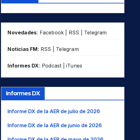
Novedades
:
Facebook
|
RSS
|
Telegram
Noticias FM
:
RSS
|
Telegram
Informes DX
:
Podcast
|
iTunes
Informes DX
Informe DX de la AER de julio de 2026
Informe DX de la AER de junio de 2026
Informe DX de la AER de mayo de 2026