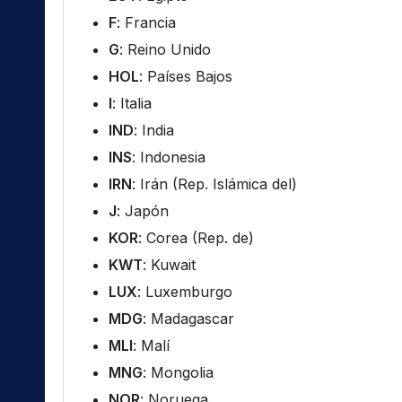
F
: Francia
G
: Reino Unido
HOL
: Países Bajos
I
: Italia
IND
: India
INS
: Indonesia
IRN
: Irán (Rep. Islámica del)
J
: Japón
KOR
: Corea (Rep. de)
KWT
: Kuwait
LUX
: Luxemburgo
MDG
: Madagascar
MLI
: Malí
MNG
: Mongolia
NOR
: Noruega