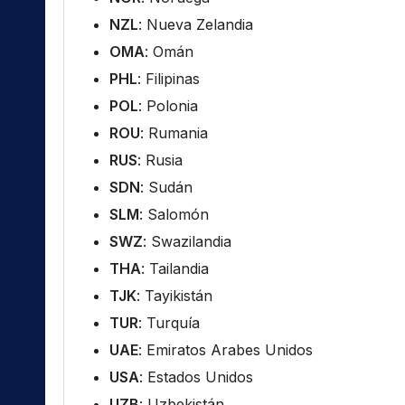
NZL
: Nueva Zelandia
OMA
: Omán
PHL
: Filipinas
POL
: Polonia
ROU
: Rumania
RUS
: Rusia
SDN
: Sudán
SLM
: Salomón
SWZ
: Swazilandia
THA
: Tailandia
TJK
: Tayikistán
TUR
: Turquía
UAE
: Emiratos Arabes Unidos
USA
: Estados Unidos
UZB
: Uzbekistán