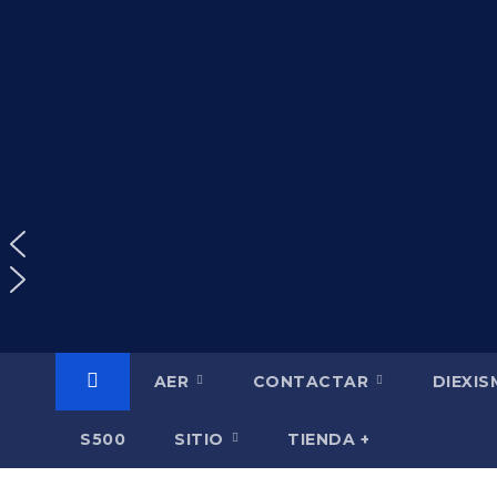
Saltar
al
contenido
AER
CONTACTAR
DIEXI
S500
SITIO
TIENDA +