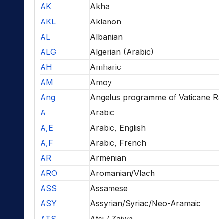
AK
Akha
AKL
Aklanon
AL
Albanian
ALG
Algerian (Arabic)
AH
Amharic
AM
Amoy
Ang
Angelus programme of Vaticane R
A
Arabic
A,E
Arabic, English
A,F
Arabic, French
AR
Armenian
ARO
Aromanian/Vlach
ASS
Assamese
ASY
Assyrian/Syriac/Neo-Aramaic
ATS
Atsi / Zaiwa