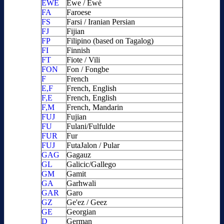
EWE
Ewe / Éwé
FA
Faroese
FS
Farsi / Iranian Persian
FJ
Fijian
FP
Filipino (based on Tagalog)
FI
Finnish
FT
Fiote / Vili
FON
Fon / Fongbe
F
French
E,F
French, English
F,E
French, English
F,M
French, Mandarin
FUJ
Fujian
FU
Fulani/Fulfulde
FUR
Fur
FUJ
FutaJalon / Pular
GAG
Gagauz
GL
Galicic/Gallego
GM
Gamit
GA
Garhwali
GAR
Garo
GZ
Ge'ez / Geez
GE
Georgian
D
German