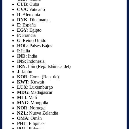
CUB
: Cuba
CVA
: Vaticano
D
: Alemania
DNK
: Dinamarca
E
: España
EGY
: Egipto
F
: Francia
G
: Reino Unido
HOL
: Países Bajos
I
: Italia
IND
: India
INS
: Indonesia
IRN
: Irán (Rep. Islámica del)
J
: Japón
KOR
: Corea (Rep. de)
KWT
: Kuwait
LUX
: Luxemburgo
MDG
: Madagascar
MLI
: Malí
MNG
: Mongolia
NOR
: Noruega
NZL
: Nueva Zelandia
OMA
: Omán
PHL
: Filipinas
POL
: Polonia