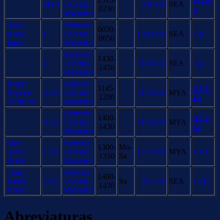
MYA
/ Barma /
5915.00
SEA
0230
n
Myanmar
NHK
Burmese
0030-
Radio
J
/ Barma /
13600.00
SEA
J -y
0050
Japan
Myanmar
Burmese
1430-
J
/ Barma /
11800.00
SEA
J -y
1450
Myanmar
Reach
Burmese
1145-
AUS-
Beyond
AUS
/ Barma /
11900.00
MYA
1200
ku
Australia
Myanmar
Burmese
1400-
AUS-
AUS
/ Barma /
11900.00
MYA
1430
ku
Myanmar
Shan
Burmese
1300-
Mo-
News
CLA
/ Barma /
17720.00
MYA
UAE
1350
Sa
Radio
Myanmar
Trans
Burmese
1400-
World
USA
/ Barma /
Su
9975.00
SEA
UZB
1430
Radio
Myanmar
Abreviaturas