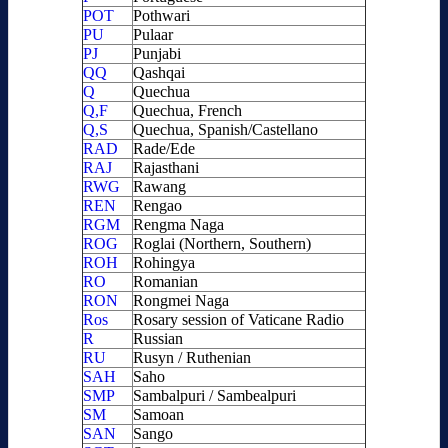
POT
Pothwari
PU
Pulaar
PJ
Punjabi
QQ
Qashqai
Q
Quechua
Q,F
Quechua, French
Q,S
Quechua, Spanish/Castellano
RAD
Rade/Ede
RAJ
Rajasthani
RWG
Rawang
REN
Rengao
RGM
Rengma Naga
ROG
Roglai (Northern, Southern)
ROH
Rohingya
RO
Romanian
RON
Rongmei Naga
Ros
Rosary session of Vaticane Radio
R
Russian
RU
Rusyn / Ruthenian
SAH
Saho
SMP
Sambalpuri / Sambealpuri
SM
Samoan
SAN
Sango