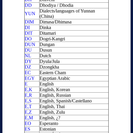
DD
Dhodiya / Dhodia
Dialects/languages of Yunnan
YUN
(China)
DIM
Dimasa/Dhimasa
DI
Dinka
DIT
Ditamari
DO
Dogri-Kangri
DUN
Dungan
DU
Dusun
NL
Dutch
DY
Dyula/Jula
DZ
Dzongkha
EC
Eastern Cham
EGY
Egyptian Arabic
E
English
E,K
English, Korean
E,R
English, Russian
E,S
English, Spanish/Castellano
E,T
English, Thai
E,Z
English, Zulu
E,M
English, ¿?
EO
Esperanto
ES
Estonian