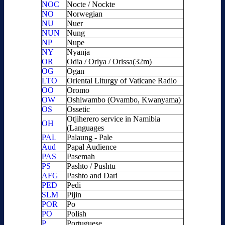
NOC
Nocte / Nockte
NO
Norwegian
NU
Nuer
NUN
Nung
NP
Nupe
NY
Nyanja
OR
Odia / Oriya / Orissa(32m)
OG
Ogan
LTO
Oriental Liturgy of Vaticane Radio
OO
Oromo
OW
Oshiwambo (Ovambo, Kwanyama)
OS
Ossetic
Otjiherero service in Namibia
OH
(Languages
PAL
Palaung - Pale
Aud
Papal Audience
PAS
Pasemah
PS
Pashto / Pushtu
AFG
Pashto and Dari
PED
Pedi
SLM
Pijin
POR
Po
PO
Polish
P
Portuguese