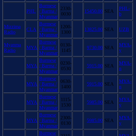
Burmese
2330-
PHL-
PHL
/ Barma /
15450.00
SEA
0030
b
Myanmar
Burmese
Mizzima
1200-
CLA
/ Barma /
13825.00
SEA
UZB
Radio
1300
Myanmar
Burmese
Myanma
0130-
MYA-
MYA
/ Barma /
9730.00
SEA
Radio
1145
y
Myanmar
Burmese
0230-
MYA-
MYA
/ Barma /
5915.00
SEA
0530
n
Myanmar
Burmese
0630-
MYA-
MYA
/ Barma /
5915.00
SEA
1400
n
Myanmar
Burmese
1115-
MYA-
MYA
/ Barma /
5985.00
SEA
1530
y
Myanmar
Burmese
2300-
MYA-
MYA
/ Barma /
5985.00
SEA
0130
y
Myanmar
Burmese
2315-
MYA-