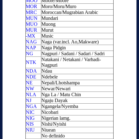
MOO
Moore/Mòoré
MOR
Moro/Moru/Muro
MRC
Moroccan/Mugrabian Arabic
MUN
Mundari
MUO
Muong
MUR
Murut
-MX
Music
NAG
Naga (var.incl. Ao,Makware)
NAP
Naga Pidgin
NG
Nagpuri / Sadani / Sadari / Sadri
Natakani / Netakani / Varhadi-
NTK
Nagpuri
NDA
Ndau
NDE
Ndebele
NE
Nepali/Lhotshampa
NW
Newar/Newari
NLA
Nga La / Matu Chin
NJ
Ngaju Dayak
NGA
Ngangela/Nyemba
NIC
Nicobari
NIG
Nigerian lamg.
NIS
Nishi/Nyishi
NIU
Niuean
No definido