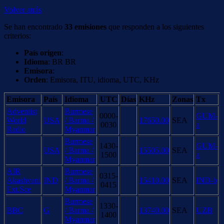
Volver atrás
Se han encontrado
33 emisiones
que responden a los siguientes
criterios:
País origen
:
Idioma
: BR BR
Emisora
:
Orden
: Emisora, ITU, idioma, UTC, KHz
Emisora
País
Idioma
UTC
Días
KHz
Zonas
Tx
Adventist
Burmese
0000-
GUM-
World
USA
/ Barma /
17650.00
SEA
0030
a
Radio
Myanmar
Burmese
1430-
GUM-
USA
/ Barma /
15505.00
SEA
1500
a
Myanmar
AIR
Burmese
0315-
Akashvani
IND
/ Barma /
15410.00
SEA
IND-b
0415
Ext.Sce
Myanmar
Burmese
1330-
BBC
G
/ Barma /
13740.00
SEA
UZB
1400
Myanmar