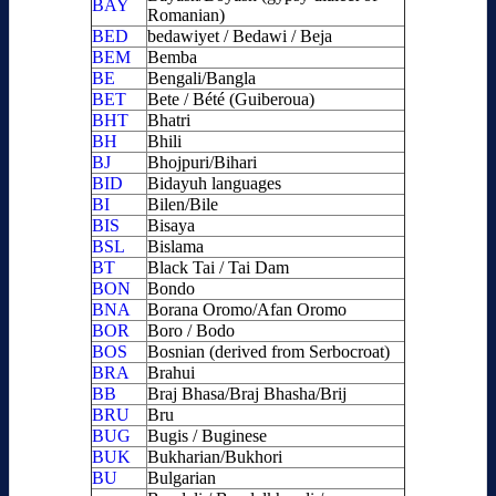
BAY
Romanian)
BED
bedawiyet / Bedawi / Beja
BEM
Bemba
BE
Bengali/Bangla
BET
Bete / Bété (Guiberoua)
BHT
Bhatri
BH
Bhili
BJ
Bhojpuri/Bihari
BID
Bidayuh languages
BI
Bilen/Bile
BIS
Bisaya
BSL
Bislama
BT
Black Tai / Tai Dam
BON
Bondo
BNA
Borana Oromo/Afan Oromo
BOR
Boro / Bodo
BOS
Bosnian (derived from Serbocroat)
BRA
Brahui
BB
Braj Bhasa/Braj Bhasha/Brij
BRU
Bru
BUG
Bugis / Buginese
BUK
Bukharian/Bukhori
BU
Bulgarian