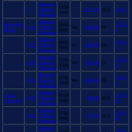
Burmese
1330-
G
/ Barma /
17515.00
SEA
UAE
1400
Myanmar
Burmese
Beibu Bay
0000-
CHN-
CHN
/ Barma /
We
5050.00
FE
Radio
0005
n
Myanmar
Burmese
0000-
CHN-
CHN
/ Barma /
We
9820.00
FE
0005
n
Myanmar
Burmese
1330-
CHN-
CHN
/ Barma /
We
5050.00
FE
1340
n
Myanmar
Burmese
1330-
CHN-
CHN
/ Barma /
We
9820.00
FE
1340
n
Myanmar
Burmese
China
0200-
CHN-
CHN
/ Barma /
900.00
SEA
Radio Int.
0300
de
Myanmar
Burmese
0700-
CHN-
CHN
/ Barma /
900.00
SEA
0800
de
Myanmar
Burmese
1100-
CHN-