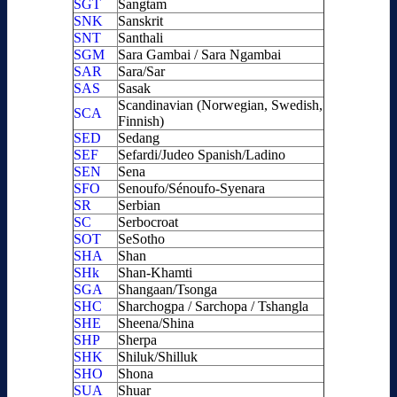
SGT
Sangtam
SNK
Sanskrit
SNT
Santhali
SGM
Sara Gambai / Sara Ngambai
SAR
Sara/Sar
SAS
Sasak
Scandinavian (Norwegian, Swedish,
SCA
Finnish)
SED
Sedang
SEF
Sefardi/Judeo Spanish/Ladino
SEN
Sena
SFO
Senoufo/Sénoufo-Syenara
SR
Serbian
SC
Serbocroat
SOT
SeSotho
SHA
Shan
SHk
Shan-Khamti
SGA
Shangaan/Tsonga
SHC
Sharchogpa / Sarchopa / Tshangla
SHE
Sheena/Shina
SHP
Sherpa
SHK
Shiluk/Shilluk
SHO
Shona
SUA
Shuar