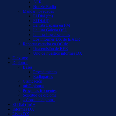
AER
Notizie Radio
Mandar novedades
El Dial (fm)
El Dial (i)
La lista España en FM
La lista Galería QSL
La lista Logs/escuchas
Los informes DX de la AER
Reportar escucha en OC de
Una emisión de REE
Uno de nuestros informes DX
Diexismo
Diplomas
Bases
Procedimiento
Radiopaíses
Clsificación
misDiplomas
Preguntas frecuentes
Solicitud de diploma
– Consulta diploma
El Dial (fm) +
Informes DX
Listas DX