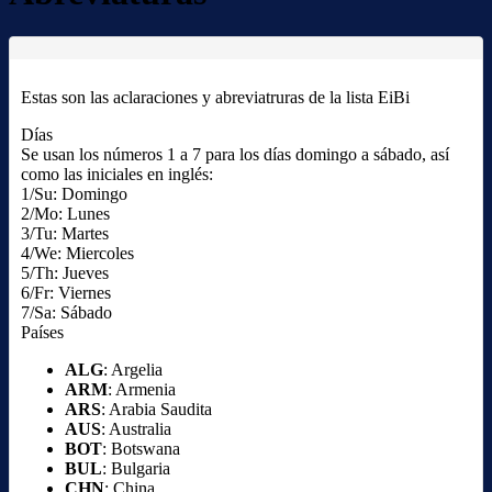
Estas son las aclaraciones y abreviatruras de la lista EiBi
Días
Se usan los números 1 a 7 para los días domingo a sábado, así
como las iniciales en inglés:
1/Su: Domingo
2/Mo: Lunes
3/Tu: Martes
4/We: Miercoles
5/Th: Jueves
6/Fr: Viernes
7/Sa: Sábado
Países
ALG
: Argelia
ARM
: Armenia
ARS
: Arabia Saudita
AUS
: Australia
BOT
: Botswana
BUL
: Bulgaria
CHN
: China