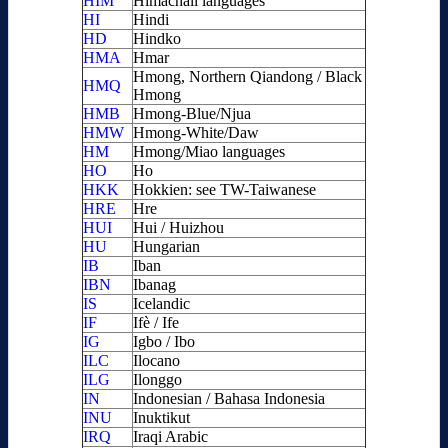
HIM
Himachali languages
HI
Hindi
HD
Hindko
HMA
Hmar
Hmong, Northern Qiandong / Black
HMQ
Hmong
HMB
Hmong-Blue/Njua
HMW
Hmong-White/Daw
HM
Hmong/Miao languages
HO
Ho
HKK
Hokkien: see TW-Taiwanese
HRE
Hre
HUI
Hui / Huizhou
HU
Hungarian
IB
Iban
IBN
Ibanag
IS
Icelandic
IF
Ifè / Ife
IG
Igbo / Ibo
ILC
Ilocano
ILG
Ilonggo
IN
Indonesian / Bahasa Indonesia
INU
Inuktikut
IRQ
Iraqi Arabic