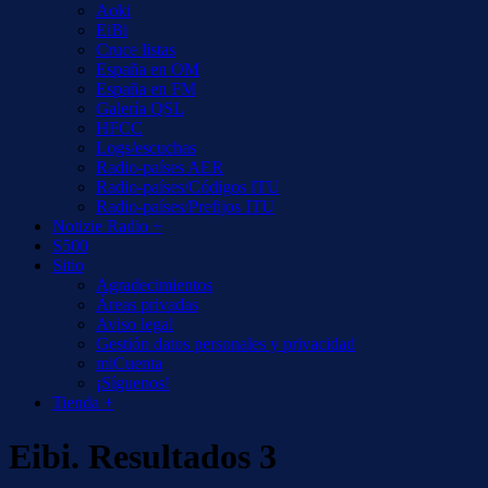
Aoki
EiBi
Cruce listas
España en OM
España en FM
Galería QSL
HFCC
Logs/escuchas
Radio-países AER
Radio-países/Códigos ITU
Radio-países/Prefijos ITU
Notizie Radio +
S500
Sitio
Agradecimientos
Áreas privadas
Aviso legal
Gestión datos personales y privacidad
miCuenta
¡Síguenos!
Tienda +
Eibi. Resultados 3