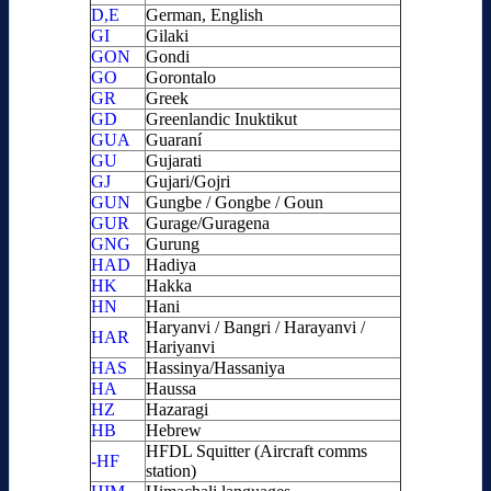
D,E
German, English
GI
Gilaki
GON
Gondi
GO
Gorontalo
GR
Greek
GD
Greenlandic Inuktikut
GUA
Guaraní
GU
Gujarati
GJ
Gujari/Gojri
GUN
Gungbe / Gongbe / Goun
GUR
Gurage/Guragena
GNG
Gurung
HAD
Hadiya
HK
Hakka
HN
Hani
Haryanvi / Bangri / Harayanvi /
HAR
Hariyanvi
HAS
Hassinya/Hassaniya
HA
Haussa
HZ
Hazaragi
HB
Hebrew
HFDL Squitter (Aircraft comms
-HF
station)