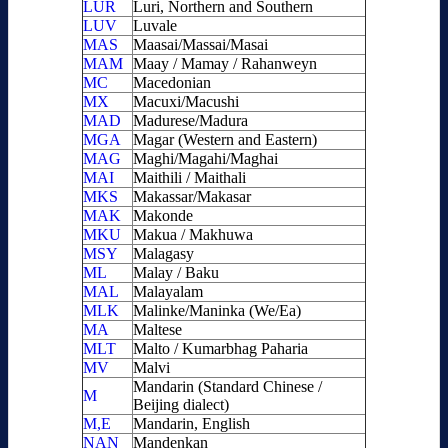
LUR
Luri, Northern and Southern
LUV
Luvale
MAS
Maasai/Massai/Masai
MAM
Maay / Mamay / Rahanweyn
MC
Macedonian
MX
Macuxi/Macushi
MAD
Madurese/Madura
MGA
Magar (Western and Eastern)
MAG
Maghi/Magahi/Maghai
MAI
Maithili / Maithali
MKS
Makassar/Makasar
MAK
Makonde
MKU
Makua / Makhuwa
MSY
Malagasy
ML
Malay / Baku
MAL
Malayalam
MLK
Malinke/Maninka (We/Ea)
MA
Maltese
MLT
Malto / Kumarbhag Paharia
MV
Malvi
Mandarin (Standard Chinese /
M
Beijing dialect)
M,E
Mandarin, English
NAN
Mandenkan