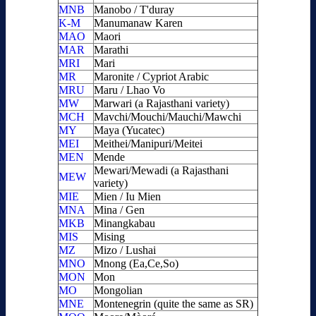
MNB
Manobo / T'duray
K-M
Manumanaw Karen
MAO
Maori
MAR
Marathi
MRI
Mari
MR
Maronite / Cypriot Arabic
MRU
Maru / Lhao Vo
MW
Marwari (a Rajasthani variety)
MCH
Mavchi/Mouchi/Mauchi/Mawchi
MY
Maya (Yucatec)
MEI
Meithei/Manipuri/Meitei
MEN
Mende
Mewari/Mewadi (a Rajasthani
MEW
variety)
MIE
Mien / Iu Mien
MNA
Mina / Gen
MKB
Minangkabau
MIS
Mising
MZ
Mizo / Lushai
MNO
Mnong (Ea,Ce,So)
MON
Mon
MO
Mongolian
MNE
Montenegrin (quite the same as SR)