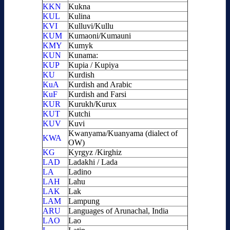
KKN
Kukna
KUL
Kulina
KVI
Kulluvi/Kullu
KUM
Kumaoni/Kumauni
KMY
Kumyk
KUN
Kunama:
KUP
Kupia / Kupiya
KU
Kurdish
KuA
Kurdish and Arabic
KuF
Kurdish and Farsi
KUR
Kurukh/Kurux
KUT
Kutchi
KUV
Kuvi
Kwanyama/Kuanyama (dialect of
KWA
OW)
KG
Kyrgyz /Kirghiz
LAD
Ladakhi / Lada
LA
Ladino
LAH
Lahu
LAK
Lak
LAM
Lampung
ARU
Languages of Arunachal, India
LAO
Lao