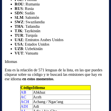
ROU
: Rumania
RUS
: Rusia
SDN
: Sudán
SLM
: Salomón
SWZ
: Swazilandia
THA
: Tailandia
TJK
: Tayikistán
TUR
: Turquía
UAE
: Emiratos Arabes Unidos
USA
: Estados Unidos
UZB
: Uzbekistán
VUT
: Vanuatu
Idiomas
Esta es la relación de 571 lenguas de la lista, en las que puedes
cliquear sobre su código y te buscará las emisiones que hay en
ese idioma
en estos momentos
.
Código
Idioma
AB
Abkhaz
AC
Aceh
ACH
Achang / Ngac'ang
ADI
Adi