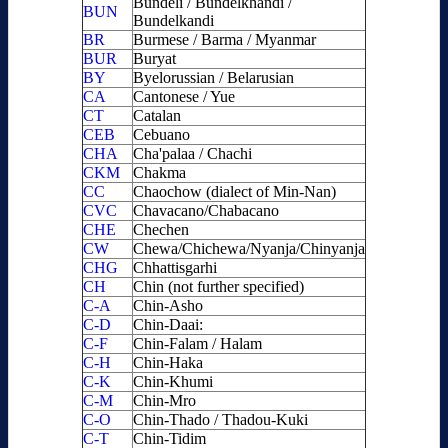
Bundeli / Bundelkhandi /
BUN
Bundelkandi
BR
Burmese / Barma / Myanmar
BUR
Buryat
BY
Byelorussian / Belarusian
CA
Cantonese / Yue
CT
Catalan
CEB
Cebuano
CHA
Cha'palaa / Chachi
CKM
Chakma
CC
Chaochow (dialect of Min-Nan)
CVC
Chavacano/Chabacano
CHE
Chechen
CW
Chewa/Chichewa/Nyanja/Chinyanja
CHG
Chhattisgarhi
CH
Chin (not further specified)
C-A
Chin-Asho
C-D
Chin-Daai:
C-F
Chin-Falam / Halam
C-H
Chin-Haka
C-K
Chin-Khumi
C-M
Chin-Mro
C-O
Chin-Thado / Thadou-Kuki
C-T
Chin-Tidim