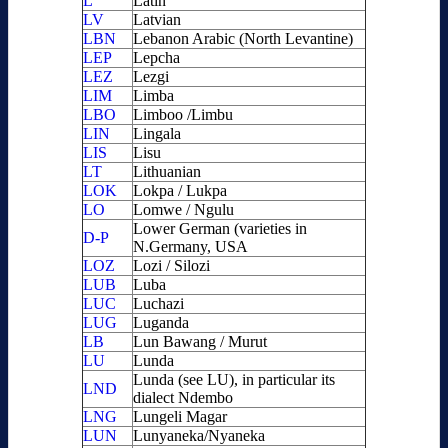
L
Latin
LV
Latvian
LBN
Lebanon Arabic (North Levantine)
LEP
Lepcha
LEZ
Lezgi
LIM
Limba
LBO
Limboo /Limbu
LIN
Lingala
LIS
Lisu
LT
Lithuanian
LOK
Lokpa / Lukpa
LO
Lomwe / Ngulu
Lower German (varieties in
D-P
N.Germany, USA
LOZ
Lozi / Silozi
LUB
Luba
LUC
Luchazi
LUG
Luganda
LB
Lun Bawang / Murut
LU
Lunda
Lunda (see LU), in particular its
LND
dialect Ndembo
LNG
Lungeli Magar
LUN
Lunyaneka/Nyaneka