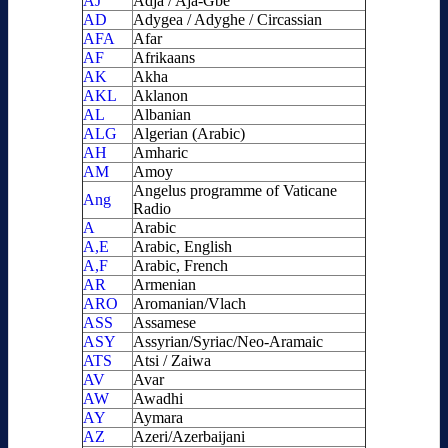
AJ
Adja / Aja-Gbe
AD
Adygea / Adyghe / Circassian
AFA
Afar
AF
Afrikaans
AK
Akha
AKL
Aklanon
AL
Albanian
ALG
Algerian (Arabic)
AH
Amharic
AM
Amoy
Angelus programme of Vaticane
Ang
Radio
A
Arabic
A,E
Arabic, English
A,F
Arabic, French
AR
Armenian
ARO
Aromanian/Vlach
ASS
Assamese
ASY
Assyrian/Syriac/Neo-Aramaic
ATS
Atsi / Zaiwa
AV
Avar
AW
Awadhi
AY
Aymara
AZ
Azeri/Azerbaijani