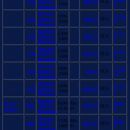
CHN
/ Barma /
1188.00
SEA
1200
k
Myanmar
Burmese
1100-
CHN-
CHN
/ Barma /
9880.00
SEA
1200
k
Myanmar
Burmese
1300-
CHN-
CHN
/ Barma /
9880.00
SEA
1400
k
Myanmar
Burmese
1300-
CHN-
CHN
/ Barma /
11780.00
SEA
1400
k
Myanmar
Burmese
1400-
CHN-
CHN
/ Barma /
900.00
SEA
1500
de
Myanmar
Burmese
1400-
CHN-
CHN
/ Barma /
11780.00
SEA
1500
k
Myanmar
Burmese
FEBC
0100-
Mo-
PHL-
PHL
/ Barma /
13870.00
SEA
Manila
0130
Fr
b
Myanmar
Burmese
1330-
Mo-
PHL-
PHL
/ Barma /
12120.00
SEA
1400
Fr
b
Myanmar