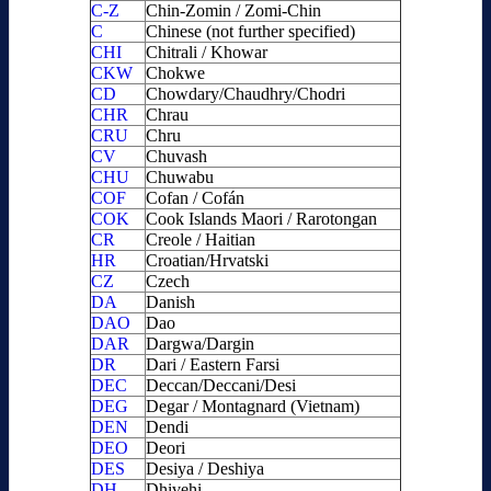
C-Z
Chin-Zomin / Zomi-Chin
C
Chinese (not further specified)
CHI
Chitrali / Khowar
CKW
Chokwe
CD
Chowdary/Chaudhry/Chodri
CHR
Chrau
CRU
Chru
CV
Chuvash
CHU
Chuwabu
COF
Cofan / Cofán
COK
Cook Islands Maori / Rarotongan
CR
Creole / Haitian
HR
Croatian/Hrvatski
CZ
Czech
DA
Danish
DAO
Dao
DAR
Dargwa/Dargin
DR
Dari / Eastern Farsi
DEC
Deccan/Deccani/Desi
DEG
Degar / Montagnard (Vietnam)
DEN
Dendi
DEO
Deori
DES
Desiya / Deshiya
DH
Dhivehi