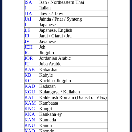
ISA
Isan / Northeastern Thai
I
Italian
ITA
Itawis / Tawit
JAI
Jaintia / Pnar / Synteng
J
Japanese
J,E
Japanese, English
JR
Jarai / Giarai / Jra
JV
Javanese
JEH
Jeh
JG
Jingpho
JOR
Jordanian Arabic
JU
Juba Arabic
KAB
Kabardian
KB
Kabyle
KC
Kachin / Jingpho
KAD
Kadazan
KGU
Kalanguya / Kallahan
KAL
Kalderash Romani (Dialect of Vlax)
KAM
Kambaata
KNG
Kangri
KKA
Kankana-ey
KAN
Kannada
KNU
Kanuri
KAO
Kaonde