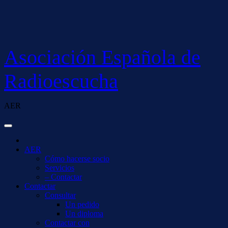
Saltar
al
contenido
Asociación Española de
Radioescucha
AER
AER
Cómo hacerse socio
Servicios
– Contactar
Contactar
Consultar
Un pedido
Un diploma
Contactar con