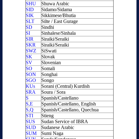
SHU
Shuwa Arabic
SID
Sidamo/Sidama
SIK
Sikkimese/Bhutia
SLT
Silte / East Gurage
SD
Sindhi
SI
Sinhalese/Sinhala
SIR
Siraiki/Seraiki
SKR
Siraiki/Seraiki
SWZ
SiSwati
SK
Slovak
SV
Slovenian
SO
Somali
SON
Songhai
SGO
Songo
KUs
Sorani (Central) Kurdish
SRA
Soura / Sora
S
Spanish/Castellano
S,E
Spanish/Castellano, English
S,Q
Spanish/Castellano, Quechua
STI
Stieng
SUS
Sudan Service of IBRA
SUD
Sudanese Arabic
SUM
Sumi Naga