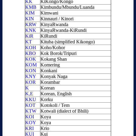
KK
KiKongo/Kongo
KMB
Kimbundu/Mbundu/Luanda
KIM
Kimwani
KIN
Kinnauri / Kinori
KRW
KinyaRwanda
KNK
KinyaRwanda-KiRundi
KiR
KiRundi
KT
Kituba (simplified Kikongo)
KOH
Koho/Kohor
KBO
Kok Borok/Tripuri
KOK
Kokang Shan
KOM
Komering
KON
Konkani
KNY
Konyak Naga
KOR
Korambar
K
Korean
K,E
Korean, English
KKU
Korku
KOT
Kotokoli / Tem
KTW
Kotwali (dialect of Bhili)
KOI
Koya
KOY
Koya
KRI
Krio
KUI
Kui