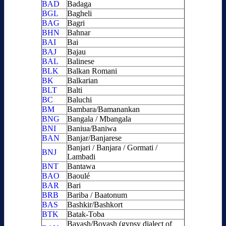
BAD
Badaga
BGL
Bagheli
BAG
Bagri
BHN
Bahnar
BAI
Bai
BAJ
Bajau
BAL
Balinese
BLK
Balkan Romani
BK
Balkarian
BLT
Balti
BC
Baluchi
BM
Bambara/Bamanankan
BNG
Bangala / Mbangala
BNI
Baniua/Baniwa
BAN
Banjar/Banjarese
Banjari / Banjara / Gormati /
BNJ
Lambadi
BNT
Bantawa
BAO
Baoulé
BAR
Bari
BRB
Bariba / Baatonum
BAS
Bashkir/Bashkort
BTK
Batak-Toba
Bayash/Boyash (gypsy dialect of