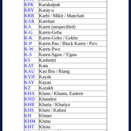
KPK
Karakalpak
KRY
Karay-a
KRB
Karbi / Mikir / Manchati
KAR
Karelian
KA
Karen (unspecified)
K-G
Karen-Geba
K-K
Karen-Geko / Gekho
K-P
Karen-Pao / Black Karen / Pa'o
K-W
Karen-Pwo
K-S
Karen-Sgaw / S'gaw
KS
Kashmiri
KAT
Katu
KAU
Kau Bru / Riang
KYH
Kayah
KAY
Kayan
KZ
Kazakh
KHA
Kham / Khams, Eastern
KND
Khandesi
KHR
Kharia / Khariya
KHS
Khasi / Kahasi
KH
Khmer
KHM
Khmu
KHT
Khota