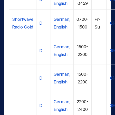
English
0459
Shortwave
German,
0700-
Fr-
D
61
Radio Gold
English
1500
Su
German,
1500-
D
39
English
2200
German,
1500-
D
61
English
2200
German,
2200-
D
39
English
2400