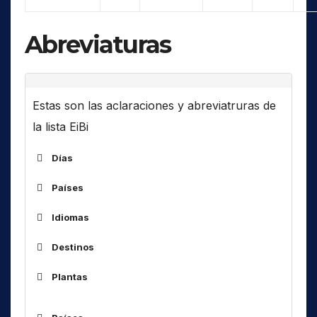
Abreviaturas
Estas son las aclaraciones y abreviatruras de
la lista EiBi
Días
Países
ALG
Idiomas
ARM
Destinos
ARS
Af
África
AUS
Plantas
Am
América(s)
BOT
As
Asia
BUL