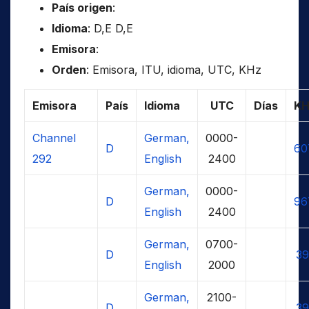
País origen
:
Idioma
: D,E D,E
Emisora
:
Orden
: Emisora, ITU, idioma, UTC, KHz
Emisora
País
Idioma
UTC
Días
KH
Channel
German,
0000-
D
60
292
English
2400
German,
0000-
D
96
English
2400
German,
0700-
D
39
English
2000
German,
2100-
D
39