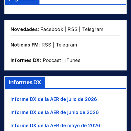
SLM
OMA
BAD
Badaga
Sib
Siberia
SWZ
PHL
BGL
Bagheli
SSE
SSE
THA
POL
BAG
Bagri
SSW
SSO
TJK
ROU
Novedades
:
Facebook
|
RSS
|
Telegram
BHN
Bahnar
SW
SO
TUR
RUS
BAI
Bai
Tib
Tíbet
UAE
Noticias FM
:
RSS
|
Telegram
SDN
BAJ
Bajau
W..
O..
USA
SLM
Informes DX
:
Podcast
|
iTunes
BAL
Balinese
WIO
UZB
Océano Índico occidental
SWZ
VUT
BLK
Balkan Romani
WNA
NO América
THA
BK
Balkarian
WNW
O-NO
TJK
Informes DX
BLT
Balti
WSW
O-SO
TUR
BC
Baluchi
UAE
Informe DX de la AER de julio de 2026
USA
BM
Bambara/Bamanankan
Informe DX de la AER de junio de 2026
UZB
BNG
Bangala / Mbangala
VUT
Informe DX de la AER de mayo de 2026
BNI
Baniua/Baniwa