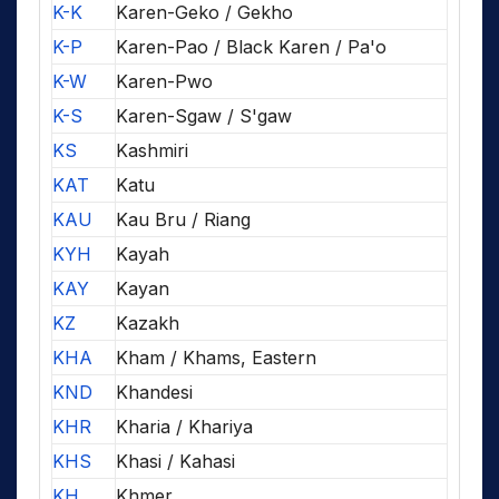
K-K
Karen-Geko / Gekho
K-P
Karen-Pao / Black Karen / Pa'o
K-W
Karen-Pwo
K-S
Karen-Sgaw / S'gaw
KS
Kashmiri
KAT
Katu
KAU
Kau Bru / Riang
KYH
Kayah
KAY
Kayan
KZ
Kazakh
KHA
Kham / Khams, Eastern
KND
Khandesi
KHR
Kharia / Khariya
KHS
Khasi / Kahasi
KH
Khmer