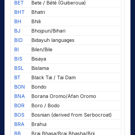
BET
Bete / Bété (Guiberoua)
BHT
Bhatri
BH
Bhili
BJ
Bhojpuri/Bihari
BID
Bidayuh languages
BI
Bilen/Bile
BIS
Bisaya
BSL
Bislama
BT
Black Tai / Tai Dam
BON
Bondo
BNA
Borana Oromo/Afan Oromo
BOR
Boro / Bodo
BOS
Bosnian (derived from Serbocroat)
BRA
Brahui
BB
Braj Bhasa/Braj Bhasha/Brij