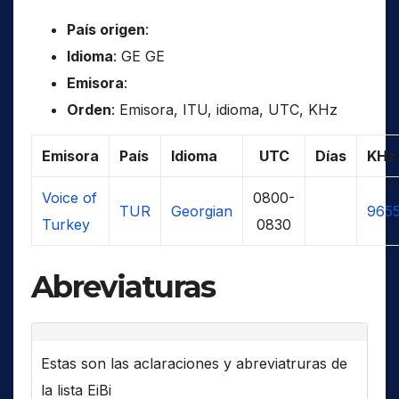
País origen
:
Idioma
: GE GE
Emisora
:
Orden
: Emisora, ITU, idioma, UTC, KHz
Emisora
País
Idioma
UTC
Días
KHz
Voice of
0800-
TUR
Georgian
9655
Turkey
0830
Abreviaturas
Estas son las aclaraciones y abreviatruras de
la lista EiBi