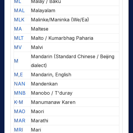
ML
Malay / Baku
MAL
Malayalam
MLK
Malinke/Maninka (We/Ea)
MA
Maltese
MLT
Malto / Kumarbhag Paharia
MV
Malvi
Mandarin (Standard Chinese / Beijing
M
dialect)
M,E
Mandarin, English
NAN
Mandenkan
MNB
Manobo / T'duray
K-M
Manumanaw Karen
MAO
Maori
MAR
Marathi
MRI
Mari