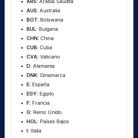
ARS
: Arabia Saudita
AUS
: Australia
BOT
: Botswana
BUL
: Bulgaria
CHN
: China
CUB
: Cuba
CVA
: Vaticano
D
: Alemania
DNK
: Dinamarca
E
: España
EGY
: Egipto
F
: Francia
G
: Reino Unido
HOL
: Países Bajos
I
: Italia