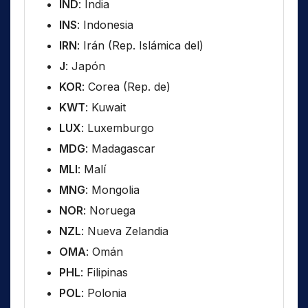
IND
: India
INS
: Indonesia
IRN
: Irán (Rep. Islámica del)
J
: Japón
KOR
: Corea (Rep. de)
KWT
: Kuwait
LUX
: Luxemburgo
MDG
: Madagascar
MLI
: Malí
MNG
: Mongolia
NOR
: Noruega
NZL
: Nueva Zelandia
OMA
: Omán
PHL
: Filipinas
POL
: Polonia