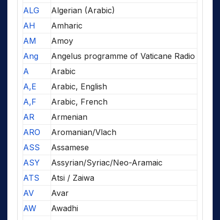
ALG
Algerian (Arabic)
AH
Amharic
AM
Amoy
Ang
Angelus programme of Vaticane Radio
A
Arabic
A,E
Arabic, English
A,F
Arabic, French
AR
Armenian
ARO
Aromanian/Vlach
ASS
Assamese
ASY
Assyrian/Syriac/Neo-Aramaic
ATS
Atsi / Zaiwa
AV
Avar
AW
Awadhi