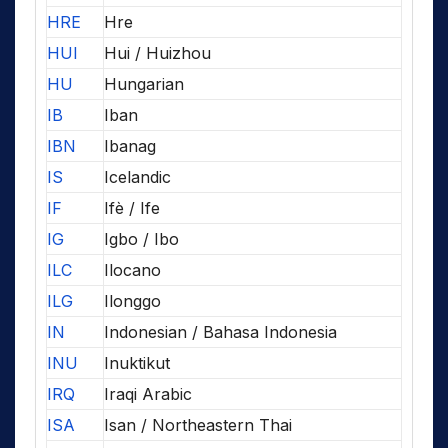
HRE
Hre
HUI
Hui / Huizhou
HU
Hungarian
IB
Iban
IBN
Ibanag
IS
Icelandic
IF
Ifè / Ife
IG
Igbo / Ibo
ILC
Ilocano
ILG
Ilonggo
IN
Indonesian / Bahasa Indonesia
INU
Inuktikut
IRQ
Iraqi Arabic
ISA
Isan / Northeastern Thai