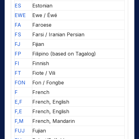
ES
Estonian
EWE
Ewe / Éwé
FA
Faroese
FS
Farsi / Iranian Persian
FJ
Fijian
FP
Filipino (based on Tagalog)
FI
Finnish
FT
Fiote / Vili
FON
Fon / Fongbe
F
French
E,F
French, English
F,E
French, English
F,M
French, Mandarin
FUJ
Fujian