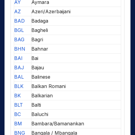
AY
Aymara
AZ
Azeri/Azerbaijani
BAD
Badaga
BGL
Bagheli
BAG
Bagri
BHN
Bahnar
BAI
Bai
BAJ
Bajau
BAL
Balinese
BLK
Balkan Romani
BK
Balkarian
BLT
Balti
BC
Baluchi
BM
Bambara/Bamanankan
BNG
Bangala / Mbangala