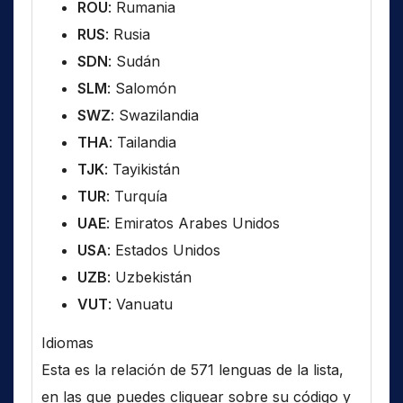
ROU
: Rumania
RUS
: Rusia
SDN
: Sudán
SLM
: Salomón
SWZ
: Swazilandia
THA
: Tailandia
TJK
: Tayikistán
TUR
: Turquía
UAE
: Emiratos Arabes Unidos
USA
: Estados Unidos
UZB
: Uzbekistán
VUT
: Vanuatu
Idiomas
Esta es la relación de 571 lenguas de la lista,
en las que puedes cliquear sobre su código y