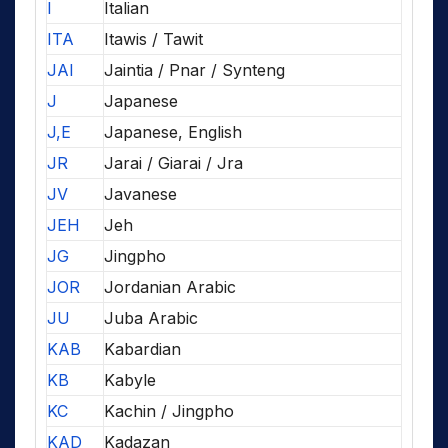
I
Italian
ITA
Itawis / Tawit
JAI
Jaintia / Pnar / Synteng
J
Japanese
J,E
Japanese, English
JR
Jarai / Giarai / Jra
JV
Javanese
JEH
Jeh
JG
Jingpho
JOR
Jordanian Arabic
JU
Juba Arabic
KAB
Kabardian
KB
Kabyle
KC
Kachin / Jingpho
KAD
Kadazan