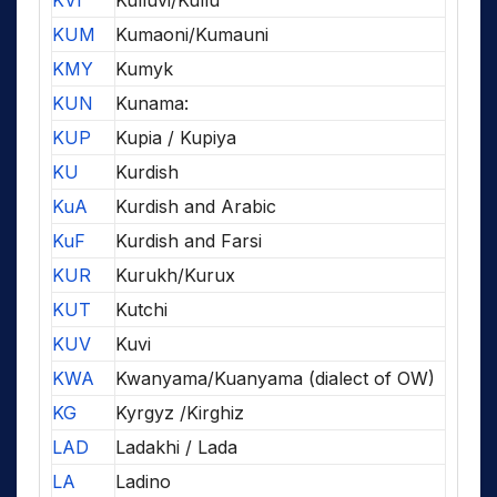
KVI
Kulluvi/Kullu
KUM
Kumaoni/Kumauni
KMY
Kumyk
KUN
Kunama:
KUP
Kupia / Kupiya
KU
Kurdish
KuA
Kurdish and Arabic
KuF
Kurdish and Farsi
KUR
Kurukh/Kurux
KUT
Kutchi
KUV
Kuvi
KWA
Kwanyama/Kuanyama (dialect of OW)
KG
Kyrgyz /Kirghiz
LAD
Ladakhi / Lada
LA
Ladino