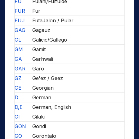
FU
Fulani/Fulfulde
FUR
Fur
FUJ
FutaJalon / Pular
GAG
Gagauz
GL
Galicic/Gallego
GM
Gamit
GA
Garhwali
GAR
Garo
GZ
Ge'ez / Geez
GE
Georgian
D
German
D,E
German, English
GI
Gilaki
GON
Gondi
GO
Gorontalo