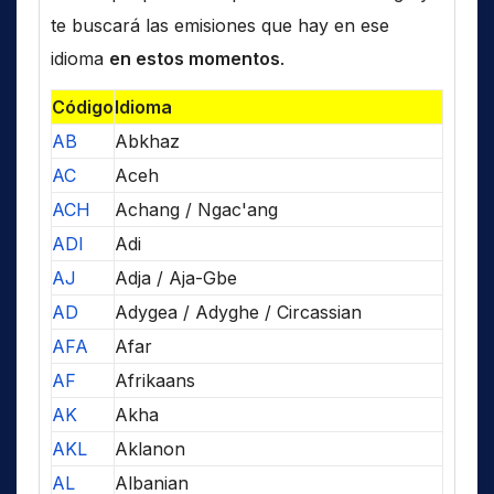
te buscará las emisiones que hay en ese
idioma
en estos momentos
.
Código
Idioma
AB
Abkhaz
AC
Aceh
ACH
Achang / Ngac'ang
ADI
Adi
AJ
Adja / Aja-Gbe
AD
Adygea / Adyghe / Circassian
AFA
Afar
AF
Afrikaans
AK
Akha
AKL
Aklanon
AL
Albanian