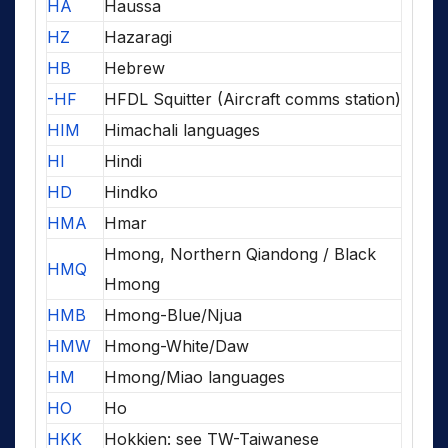
HA
Haussa
HZ
Hazaragi
HB
Hebrew
-HF
HFDL Squitter (Aircraft comms station)
HIM
Himachali languages
HI
Hindi
HD
Hindko
HMA
Hmar
Hmong, Northern Qiandong / Black
HMQ
Hmong
HMB
Hmong-Blue/Njua
HMW
Hmong-White/Daw
HM
Hmong/Miao languages
HO
Ho
HKK
Hokkien: see TW-Taiwanese