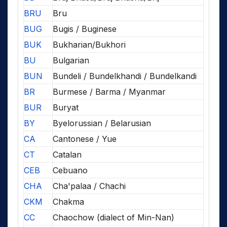
BRU
Bru
BUG
Bugis / Buginese
BUK
Bukharian/Bukhori
BU
Bulgarian
BUN
Bundeli / Bundelkhandi / Bundelkandi
BR
Burmese / Barma / Myanmar
BUR
Buryat
BY
Byelorussian / Belarusian
CA
Cantonese / Yue
CT
Catalan
CEB
Cebuano
CHA
Cha'palaa / Chachi
CKM
Chakma
CC
Chaochow (dialect of Min-Nan)