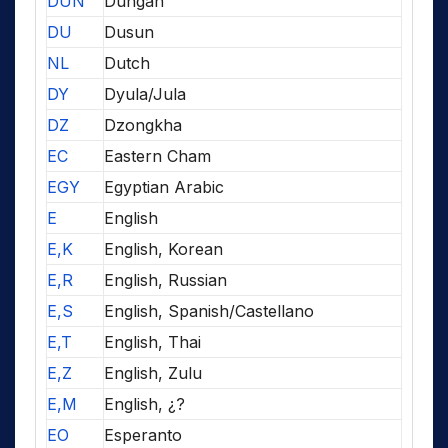
DUN
Dungan
DU
Dusun
NL
Dutch
DY
Dyula/Jula
DZ
Dzongkha
EC
Eastern Cham
EGY
Egyptian Arabic
E
English
E,K
English, Korean
E,R
English, Russian
E,S
English, Spanish/Castellano
E,T
English, Thai
E,Z
English, Zulu
E,M
English, ¿?
EO
Esperanto