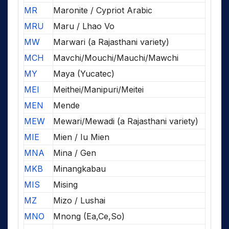
MR
Maronite / Cypriot Arabic
MRU
Maru / Lhao Vo
MW
Marwari (a Rajasthani variety)
MCH
Mavchi/Mouchi/Mauchi/Mawchi
MY
Maya (Yucatec)
MEI
Meithei/Manipuri/Meitei
MEN
Mende
MEW
Mewari/Mewadi (a Rajasthani variety)
MIE
Mien / Iu Mien
MNA
Mina / Gen
MKB
Minangkabau
MIS
Mising
MZ
Mizo / Lushai
MNO
Mnong (Ea,Ce,So)