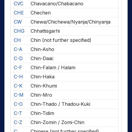
CVC
Chavacano/Chabacano
CHE
Chechen
CW
Chewa/Chichewa/Nyanja/Chinyanja
CHG
Chhattisgarhi
CH
Chin (not further specified)
C-A
Chin-Asho
C-D
Chin-Daai:
C-F
Chin-Falam / Halam
C-H
Chin-Haka
C-K
Chin-Khumi
C-M
Chin-Mro
C-O
Chin-Thado / Thadou-Kuki
C-T
Chin-Tidim
C-Z
Chin-Zomin / Zomi-Chin
C
Chinese (not further specified)