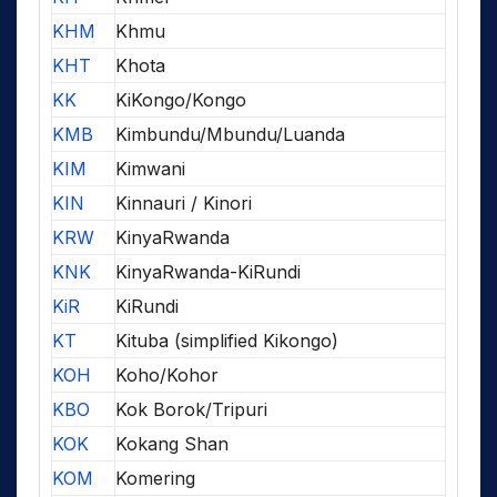
KHM
Khmu
KHT
Khota
KK
KiKongo/Kongo
KMB
Kimbundu/Mbundu/Luanda
KIM
Kimwani
KIN
Kinnauri / Kinori
KRW
KinyaRwanda
KNK
KinyaRwanda-KiRundi
KiR
KiRundi
KT
Kituba (simplified Kikongo)
KOH
Koho/Kohor
KBO
Kok Borok/Tripuri
KOK
Kokang Shan
KOM
Komering