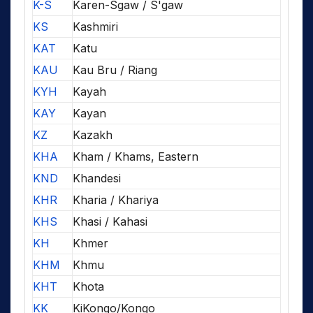
K-S
Karen-Sgaw / S'gaw
KS
Kashmiri
KAT
Katu
KAU
Kau Bru / Riang
KYH
Kayah
KAY
Kayan
KZ
Kazakh
KHA
Kham / Khams, Eastern
KND
Khandesi
KHR
Kharia / Khariya
KHS
Khasi / Kahasi
KH
Khmer
KHM
Khmu
KHT
Khota
KK
KiKongo/Kongo