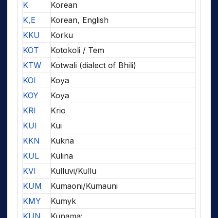
K
Korean
K,E
Korean, English
KKU
Korku
KOT
Kotokoli / Tem
KTW
Kotwali (dialect of Bhili)
KOI
Koya
KOY
Koya
KRI
Krio
KUI
Kui
KKN
Kukna
KUL
Kulina
KVI
Kulluvi/Kullu
KUM
Kumaoni/Kumauni
KMY
Kumyk
KUN
Kunama: