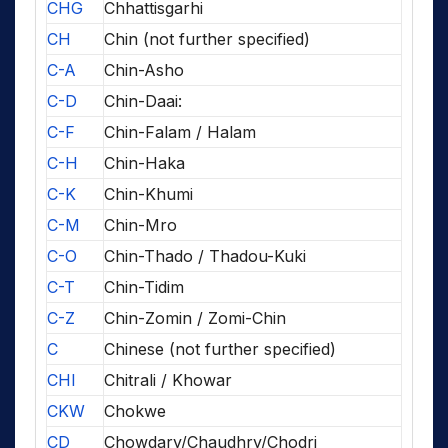
CHG
Chhattisgarhi
CH
Chin (not further specified)
C-A
Chin-Asho
C-D
Chin-Daai:
C-F
Chin-Falam / Halam
C-H
Chin-Haka
C-K
Chin-Khumi
C-M
Chin-Mro
C-O
Chin-Thado / Thadou-Kuki
C-T
Chin-Tidim
C-Z
Chin-Zomin / Zomi-Chin
C
Chinese (not further specified)
CHI
Chitrali / Khowar
CKW
Chokwe
CD
Chowdary/Chaudhry/Chodri