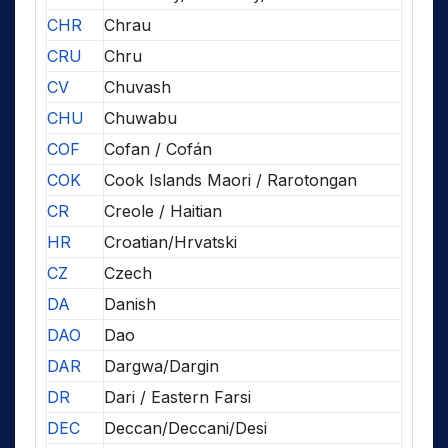
CHR
Chrau
CRU
Chru
CV
Chuvash
CHU
Chuwabu
COF
Cofan / Cofán
COK
Cook Islands Maori / Rarotongan
CR
Creole / Haitian
HR
Croatian/Hrvatski
CZ
Czech
DA
Danish
DAO
Dao
DAR
Dargwa/Dargin
DR
Dari / Eastern Farsi
DEC
Deccan/Deccani/Desi