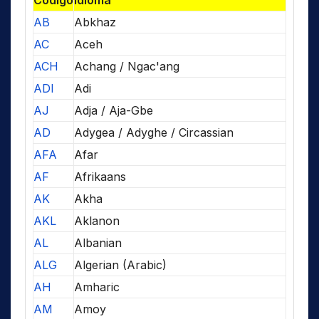
Código
Idioma
AB
Abkhaz
AC
Aceh
ACH
Achang / Ngac'ang
ADI
Adi
AJ
Adja / Aja-Gbe
AD
Adygea / Adyghe / Circassian
AFA
Afar
AF
Afrikaans
AK
Akha
AKL
Aklanon
AL
Albanian
ALG
Algerian (Arabic)
AH
Amharic
AM
Amoy