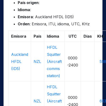
País origen
:
Idioma
:
Emisora
: Auckland HFDL (ID5)
Orden
: Emisora, ITU, idioma, UTC, KHz
Emisora
País
Idioma
UTC
Días
KHz
HFDL
Auckland
Squitter
0000
HFDL
NZL
(Aircraft
558
-2400
(ID5)
comms
station)
HFDL
Squitter
0000
NZL
(Aircraft
653
-2400