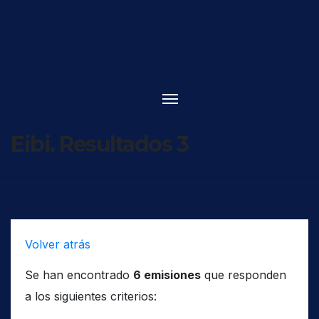
Saltar
al
contenido
Eibi. Resultados 3
Volver atrás
Se han encontrado
6 emisiones
que responden
a los siguientes criterios: