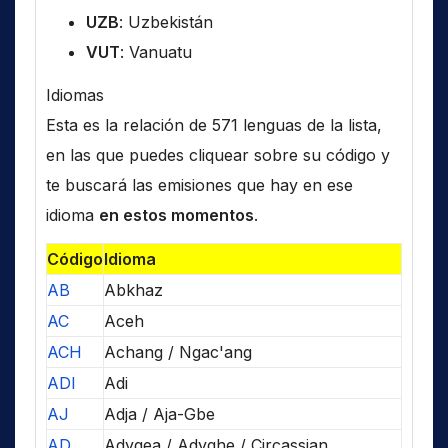
UZB
: Uzbekistán
VUT
: Vanuatu
Idiomas
Esta es la relación de 571 lenguas de la lista,
en las que puedes cliquear sobre su código y
te buscará las emisiones que hay en ese
idioma
en estos momentos
.
Código
Idioma
AB
Abkhaz
AC
Aceh
ACH
Achang / Ngac'ang
ADI
Adi
AJ
Adja / Aja-Gbe
AD
Adygea / Adyghe / Circassian