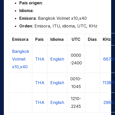
País origen
:
Idioma
:
Emisora
: Bangkok Volmet x10,x40
Orden
: Emisora, ITU, idioma, UTC, KHz
Emisora
País
Idioma
UTC
Días
KHz
Bangkok
0000
Volmet
THA
English
6676.
-2400
x10,x40
0010-
THA
English
11387
1045
1210-
THA
English
2965.
2245