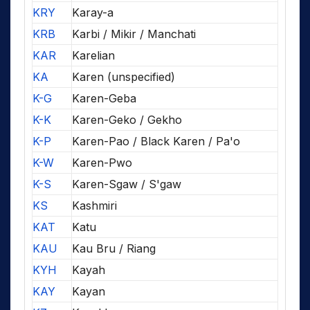
KRY
Karay-a
KRB
Karbi / Mikir / Manchati
KAR
Karelian
KA
Karen (unspecified)
K-G
Karen-Geba
K-K
Karen-Geko / Gekho
K-P
Karen-Pao / Black Karen / Pa'o
K-W
Karen-Pwo
K-S
Karen-Sgaw / S'gaw
KS
Kashmiri
KAT
Katu
KAU
Kau Bru / Riang
KYH
Kayah
KAY
Kayan