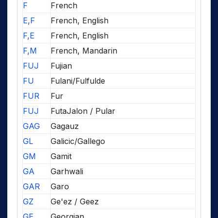
F
French
E,F
French, English
F,E
French, English
F,M
French, Mandarin
FUJ
Fujian
FU
Fulani/Fulfulde
FUR
Fur
FUJ
FutaJalon / Pular
GAG
Gagauz
GL
Galicic/Gallego
GM
Gamit
GA
Garhwali
GAR
Garo
GZ
Ge'ez / Geez
GE
Georgian