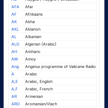
AFA
Afar
AF
Afrikaans
AK
Akha
AKL
Aklanon
AL
Albanian
ALG
Algerian (Arabic)
AH
Amharic
AM
Amoy
Ang
Angelus programme of Vaticane Radio
A
Arabic
A,E
Arabic, English
A,F
Arabic, French
AR
Armenian
ARO
Aromanian/Vlach