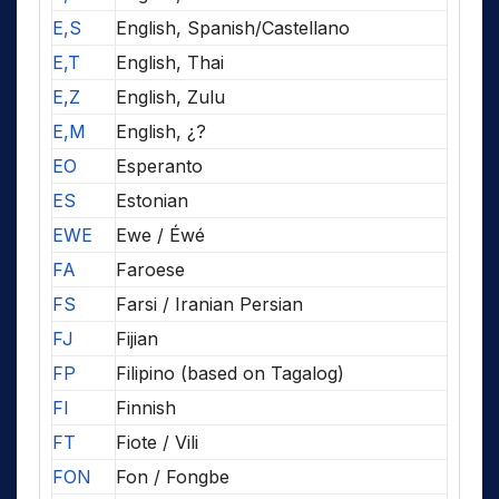
E,S
English, Spanish/Castellano
E,T
English, Thai
E,Z
English, Zulu
E,M
English, ¿?
EO
Esperanto
ES
Estonian
EWE
Ewe / Éwé
FA
Faroese
FS
Farsi / Iranian Persian
FJ
Fijian
FP
Filipino (based on Tagalog)
FI
Finnish
FT
Fiote / Vili
FON
Fon / Fongbe