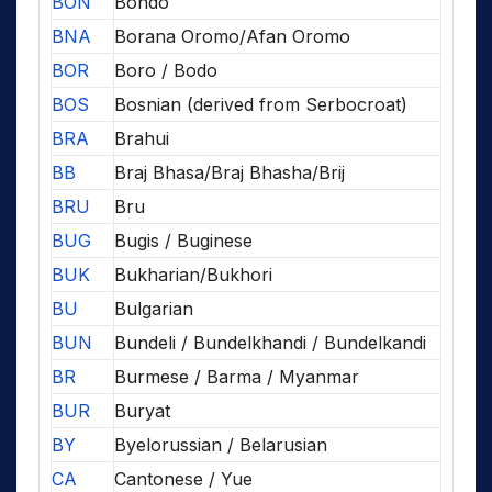
BON
Bondo
BNA
Borana Oromo/Afan Oromo
BOR
Boro / Bodo
BOS
Bosnian (derived from Serbocroat)
BRA
Brahui
BB
Braj Bhasa/Braj Bhasha/Brij
BRU
Bru
BUG
Bugis / Buginese
BUK
Bukharian/Bukhori
BU
Bulgarian
BUN
Bundeli / Bundelkhandi / Bundelkandi
BR
Burmese / Barma / Myanmar
BUR
Buryat
BY
Byelorussian / Belarusian
CA
Cantonese / Yue