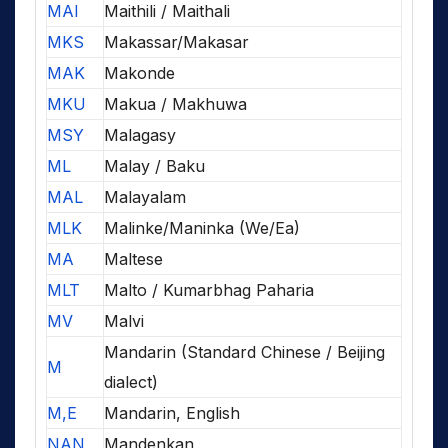
MAI
Maithili / Maithali
MKS
Makassar/Makasar
MAK
Makonde
MKU
Makua / Makhuwa
MSY
Malagasy
ML
Malay / Baku
MAL
Malayalam
MLK
Malinke/Maninka (We/Ea)
MA
Maltese
MLT
Malto / Kumarbhag Paharia
MV
Malvi
Mandarin (Standard Chinese / Beijing
M
dialect)
M,E
Mandarin, English
NAN
Mandenkan