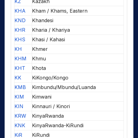
KZ
Kazakh
KHA
Kham / Khams, Eastern
KND
Khandesi
KHR
Kharia / Khariya
KHS
Khasi / Kahasi
KH
Khmer
KHM
Khmu
KHT
Khota
KK
KiKongo/Kongo
KMB
Kimbundu/Mbundu/Luanda
KIM
Kimwani
KIN
Kinnauri / Kinori
KRW
KinyaRwanda
KNK
KinyaRwanda-KiRundi
KiR
KiRundi