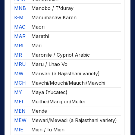
MNB
Manobo / T'duray
K-M
Manumanaw Karen
MAO
Maori
MAR
Marathi
MRI
Mari
MR
Maronite / Cypriot Arabic
MRU
Maru / Lhao Vo
MW
Marwari (a Rajasthani variety)
MCH
Mavchi/Mouchi/Mauchi/Mawchi
MY
Maya (Yucatec)
MEI
Meithei/Manipuri/Meitei
MEN
Mende
MEW
Mewari/Mewadi (a Rajasthani variety)
MIE
Mien / Iu Mien