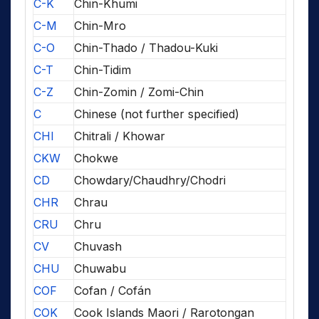
C-K
Chin-Khumi
C-M
Chin-Mro
C-O
Chin-Thado / Thadou-Kuki
C-T
Chin-Tidim
C-Z
Chin-Zomin / Zomi-Chin
C
Chinese (not further specified)
CHI
Chitrali / Khowar
CKW
Chokwe
CD
Chowdary/Chaudhry/Chodri
CHR
Chrau
CRU
Chru
CV
Chuvash
CHU
Chuwabu
COF
Cofan / Cofán
COK
Cook Islands Maori / Rarotongan