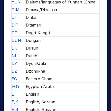
YUN
Dialects/languages of Yunnan (China)
DIM
Dimasa/Dhimasa
DI
Dinka
DIT
Ditamari
DO
Dogri-Kangri
DUN
Dungan
DU
Dusun
NL
Dutch
DY
Dyula/Jula
DZ
Dzongkha
EC
Eastern Cham
EGY
Egyptian Arabic
E
English
E,K
English, Korean
E,R
English, Russian