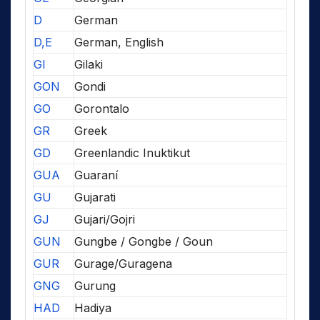
D
German
D,E
German, English
GI
Gilaki
GON
Gondi
GO
Gorontalo
GR
Greek
GD
Greenlandic Inuktikut
GUA
Guaraní
GU
Gujarati
GJ
Gujari/Gojri
GUN
Gungbe / Gongbe / Goun
GUR
Gurage/Guragena
GNG
Gurung
HAD
Hadiya