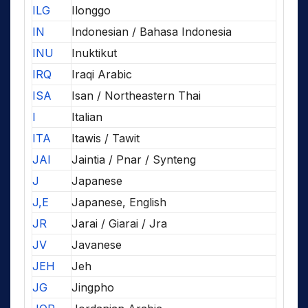
ILG
Ilonggo
IN
Indonesian / Bahasa Indonesia
INU
Inuktikut
IRQ
Iraqi Arabic
ISA
Isan / Northeastern Thai
I
Italian
ITA
Itawis / Tawit
JAI
Jaintia / Pnar / Synteng
J
Japanese
J,E
Japanese, English
JR
Jarai / Giarai / Jra
JV
Javanese
JEH
Jeh
JG
Jingpho