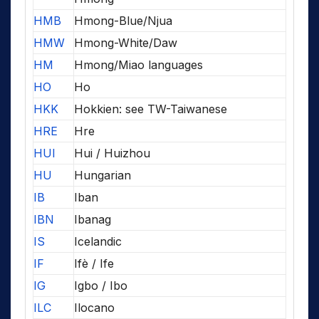
HMB
Hmong-Blue/Njua
HMW
Hmong-White/Daw
HM
Hmong/Miao languages
HO
Ho
HKK
Hokkien: see TW-Taiwanese
HRE
Hre
HUI
Hui / Huizhou
HU
Hungarian
IB
Iban
IBN
Ibanag
IS
Icelandic
IF
Ifè / Ife
IG
Igbo / Ibo
ILC
Ilocano