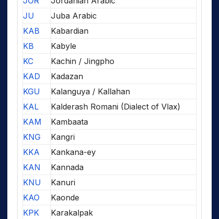
JOR
Jordanian Arabic
JU
Juba Arabic
KAB
Kabardian
KB
Kabyle
KC
Kachin / Jingpho
KAD
Kadazan
KGU
Kalanguya / Kallahan
KAL
Kalderash Romani (Dialect of Vlax)
KAM
Kambaata
KNG
Kangri
KKA
Kankana-ey
KAN
Kannada
KNU
Kanuri
KAO
Kaonde
KPK
Karakalpak