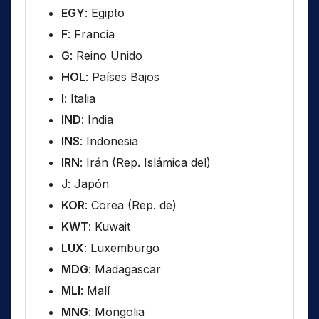
EGY
: Egipto
F
: Francia
G
: Reino Unido
HOL
: Países Bajos
I
: Italia
IND
: India
INS
: Indonesia
IRN
: Irán (Rep. Islámica del)
J
: Japón
KOR
: Corea (Rep. de)
KWT
: Kuwait
LUX
: Luxemburgo
MDG
: Madagascar
MLI
: Malí
MNG
: Mongolia