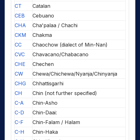
CT
Catalan
CEB
Cebuano
CHA
Cha'palaa / Chachi
CKM
Chakma
CC
Chaochow (dialect of Min-Nan)
CVC
Chavacano/Chabacano
CHE
Chechen
CW
Chewa/Chichewa/Nyanja/Chinyanja
CHG
Chhattisgarhi
CH
Chin (not further specified)
C-A
Chin-Asho
C-D
Chin-Daai:
C-F
Chin-Falam / Halam
C-H
Chin-Haka