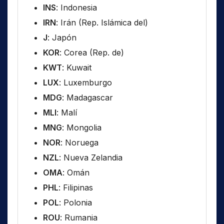
INS
: Indonesia
IRN
: Irán (Rep. Islámica del)
J
: Japón
KOR
: Corea (Rep. de)
KWT
: Kuwait
LUX
: Luxemburgo
MDG
: Madagascar
MLI
: Malí
MNG
: Mongolia
NOR
: Noruega
NZL
: Nueva Zelandia
OMA
: Omán
PHL
: Filipinas
POL
: Polonia
ROU
: Rumania