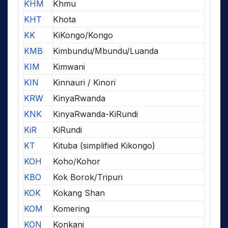
KHM
Khmu
KHT
Khota
KK
KiKongo/Kongo
KMB
Kimbundu/Mbundu/Luanda
KIM
Kimwani
KIN
Kinnauri / Kinori
KRW
KinyaRwanda
KNK
KinyaRwanda-KiRundi
KiR
KiRundi
KT
Kituba (simplified Kikongo)
KOH
Koho/Kohor
KBO
Kok Borok/Tripuri
KOK
Kokang Shan
KOM
Komering
KON
Konkani