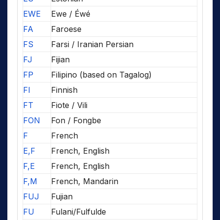
EWE
Ewe / Éwé
FA
Faroese
FS
Farsi / Iranian Persian
FJ
Fijian
FP
Filipino (based on Tagalog)
FI
Finnish
FT
Fiote / Vili
FON
Fon / Fongbe
F
French
E,F
French, English
F,E
French, English
F,M
French, Mandarin
FUJ
Fujian
FU
Fulani/Fulfulde