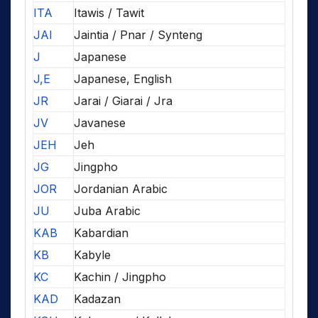
ITA
Itawis / Tawit
JAI
Jaintia / Pnar / Synteng
J
Japanese
J,E
Japanese, English
JR
Jarai / Giarai / Jra
JV
Javanese
JEH
Jeh
JG
Jingpho
JOR
Jordanian Arabic
JU
Juba Arabic
KAB
Kabardian
KB
Kabyle
KC
Kachin / Jingpho
KAD
Kadazan