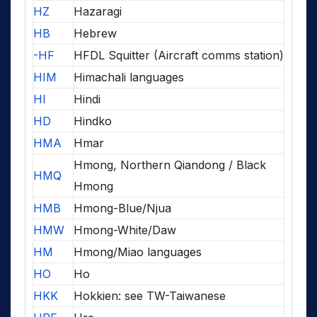
HZ
Hazaragi
HB
Hebrew
-HF
HFDL Squitter (Aircraft comms station)
HIM
Himachali languages
HI
Hindi
HD
Hindko
HMA
Hmar
Hmong, Northern Qiandong / Black
HMQ
Hmong
HMB
Hmong-Blue/Njua
HMW
Hmong-White/Daw
HM
Hmong/Miao languages
HO
Ho
HKK
Hokkien: see TW-Taiwanese