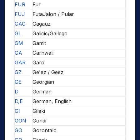
FUR
Fur
FUJ
FutaJalon / Pular
GAG
Gagauz
GL
Galicic/Gallego
GM
Gamit
GA
Garhwali
GAR
Garo
GZ
Ge'ez / Geez
GE
Georgian
D
German
D,E
German, English
GI
Gilaki
GON
Gondi
GO
Gorontalo