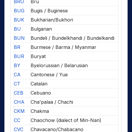
BRU
Bru
BUG
Bugis / Buginese
BUK
Bukharian/Bukhori
BU
Bulgarian
BUN
Bundeli / Bundelkhandi / Bundelkandi
BR
Burmese / Barma / Myanmar
BUR
Buryat
BY
Byelorussian / Belarusian
CA
Cantonese / Yue
CT
Catalan
CEB
Cebuano
CHA
Cha'palaa / Chachi
CKM
Chakma
CC
Chaochow (dialect of Min-Nan)
CVC
Chavacano/Chabacano