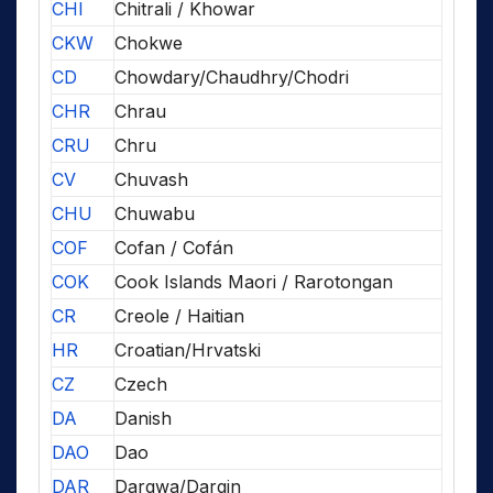
CHI
Chitrali / Khowar
CKW
Chokwe
CD
Chowdary/Chaudhry/Chodri
CHR
Chrau
CRU
Chru
CV
Chuvash
CHU
Chuwabu
COF
Cofan / Cofán
COK
Cook Islands Maori / Rarotongan
CR
Creole / Haitian
HR
Croatian/Hrvatski
CZ
Czech
DA
Danish
DAO
Dao
DAR
Dargwa/Dargin