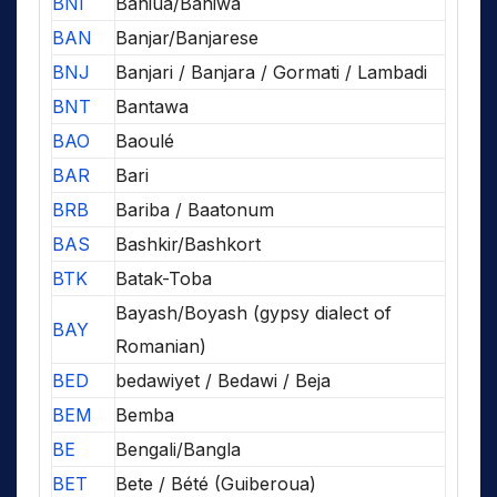
BNI
Baniua/Baniwa
BAN
Banjar/Banjarese
BNJ
Banjari / Banjara / Gormati / Lambadi
BNT
Bantawa
BAO
Baoulé
BAR
Bari
BRB
Bariba / Baatonum
BAS
Bashkir/Bashkort
BTK
Batak-Toba
Bayash/Boyash (gypsy dialect of
BAY
Romanian)
BED
bedawiyet / Bedawi / Beja
BEM
Bemba
BE
Bengali/Bangla
BET
Bete / Bété (Guiberoua)