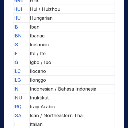
HRE
Hre
HUI
Hui / Huizhou
HU
Hungarian
IB
Iban
IBN
Ibanag
IS
Icelandic
IF
Ifè / Ife
IG
Igbo / Ibo
ILC
Ilocano
ILG
Ilonggo
IN
Indonesian / Bahasa Indonesia
INU
Inuktikut
IRQ
Iraqi Arabic
ISA
Isan / Northeastern Thai
I
Italian