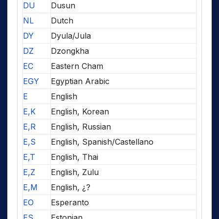
DU
Dusun
NL
Dutch
DY
Dyula/Jula
DZ
Dzongkha
EC
Eastern Cham
EGY
Egyptian Arabic
E
English
E,K
English, Korean
E,R
English, Russian
E,S
English, Spanish/Castellano
E,T
English, Thai
E,Z
English, Zulu
E,M
English, ¿?
EO
Esperanto
ES
Estonian