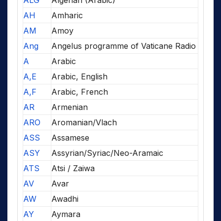
ALG
Algerian (Arabic)
AH
Amharic
AM
Amoy
Ang
Angelus programme of Vaticane Radio
A
Arabic
A,E
Arabic, English
A,F
Arabic, French
AR
Armenian
ARO
Aromanian/Vlach
ASS
Assamese
ASY
Assyrian/Syriac/Neo-Aramaic
ATS
Atsi / Zaiwa
AV
Avar
AW
Awadhi
AY
Aymara