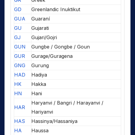
GR
Greek
GD
Greenlandic Inuktikut
GUA
Guaraní
GU
Gujarati
GJ
Gujari/Gojri
GUN
Gungbe / Gongbe / Goun
GUR
Gurage/Guragena
GNG
Gurung
HAD
Hadiya
HK
Hakka
HN
Hani
Haryanvi / Bangri / Harayanvi /
HAR
Hariyanvi
HAS
Hassinya/Hassaniya
HA
Haussa