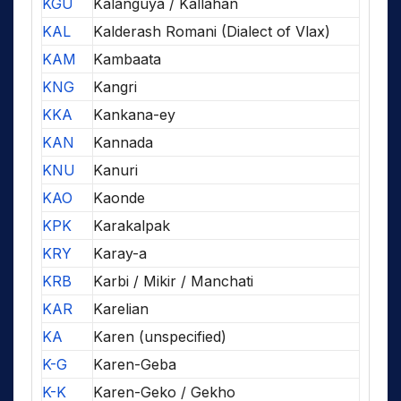
KGU
Kalanguya / Kallahan
KAL
Kalderash Romani (Dialect of Vlax)
KAM
Kambaata
KNG
Kangri
KKA
Kankana-ey
KAN
Kannada
KNU
Kanuri
KAO
Kaonde
KPK
Karakalpak
KRY
Karay-a
KRB
Karbi / Mikir / Manchati
KAR
Karelian
KA
Karen (unspecified)
K-G
Karen-Geba
K-K
Karen-Geko / Gekho