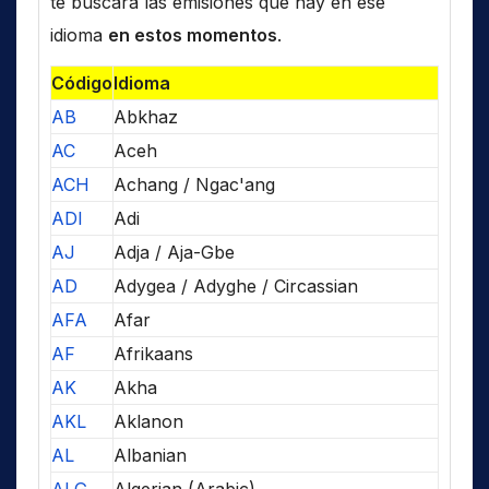
te buscará las emisiones que hay en ese
idioma
en estos momentos
.
Código
Idioma
AB
Abkhaz
AC
Aceh
ACH
Achang / Ngac'ang
ADI
Adi
AJ
Adja / Aja-Gbe
AD
Adygea / Adyghe / Circassian
AFA
Afar
AF
Afrikaans
AK
Akha
AKL
Aklanon
AL
Albanian