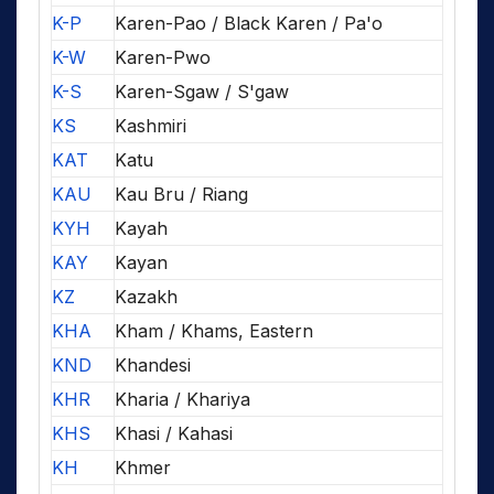
K-P
Karen-Pao / Black Karen / Pa'o
K-W
Karen-Pwo
K-S
Karen-Sgaw / S'gaw
KS
Kashmiri
KAT
Katu
KAU
Kau Bru / Riang
KYH
Kayah
KAY
Kayan
KZ
Kazakh
KHA
Kham / Khams, Eastern
KND
Khandesi
KHR
Kharia / Khariya
KHS
Khasi / Kahasi
KH
Khmer