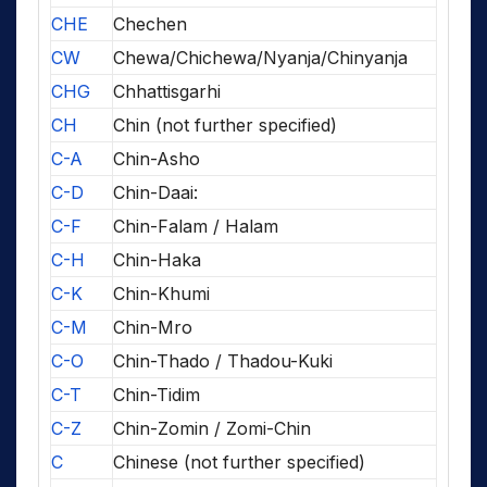
CHE
Chechen
CW
Chewa/Chichewa/Nyanja/Chinyanja
CHG
Chhattisgarhi
CH
Chin (not further specified)
C-A
Chin-Asho
C-D
Chin-Daai:
C-F
Chin-Falam / Halam
C-H
Chin-Haka
C-K
Chin-Khumi
C-M
Chin-Mro
C-O
Chin-Thado / Thadou-Kuki
C-T
Chin-Tidim
C-Z
Chin-Zomin / Zomi-Chin
C
Chinese (not further specified)