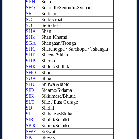
SEN
Sena
SFO
Senoufo/Sénoufo-Syenara
SR
Serbian
SC
Serbocroat
SOT
SeSotho
SHA
Shan
SHk
Shan-Khamti
SGA
Shangaan/Tsonga
SHC
Sharchogpa / Sarchopa / Tshangla
SHE
Sheena/Shina
SHP
Sherpa
SHK
Shiluk/Shilluk
SHO
Shona
SUA
Shuar
SHU
Shuwa Arabic
SID
Sidamo/Sidama
SIK
Sikkimese/Bhutia
SLT
Silte / East Gurage
SD
Sindhi
SI
Sinhalese/Sinhala
SIR
Siraiki/Seraiki
SKR
Siraiki/Seraiki
SWZ
SiSwati
SK
Slovak