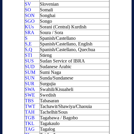
SV
Slovenian
SO
Somali
SON
Songhai
SGO
Songo
KUs
Sorani (Central) Kurdish
SRA
Soura / Sora
S
Spanish/Castellano
S,E
Spanish/Castellano, English
S,Q
Spanish/Castellano, Quechua
STI
Stieng
SUS
Sudan Service of IBRA
SUD
Sudanese Arabic
SUM
Sumi Naga
SUN
Sunda/Sundanese
SUR
Surgujia
SWA
Swahili/Kisuaheli
SWE
Swedish
TBS
Tabasaran
TWT
Tachawit/Shawiya/Chaouia
TAH
Tachelhit/Sous
TGB
Tagabawa / Bagobo
TKL
Tagakaulo
TAG
Tagalog