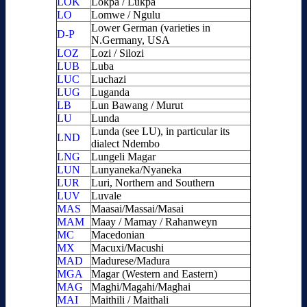
LOK
Lokpa / Lukpa
LO
Lomwe / Ngulu
Lower German (varieties in
D-P
N.Germany, USA
LOZ
Lozi / Silozi
LUB
Luba
LUC
Luchazi
LUG
Luganda
LB
Lun Bawang / Murut
LU
Lunda
Lunda (see LU), in particular its
LND
dialect Ndembo
LNG
Lungeli Magar
LUN
Lunyaneka/Nyaneka
LUR
Luri, Northern and Southern
LUV
Luvale
MAS
Maasai/Massai/Masai
MAM
Maay / Mamay / Rahanweyn
MC
Macedonian
MX
Macuxi/Macushi
MAD
Madurese/Madura
MGA
Magar (Western and Eastern)
MAG
Maghi/Magahi/Maghai
MAI
Maithili / Maithali