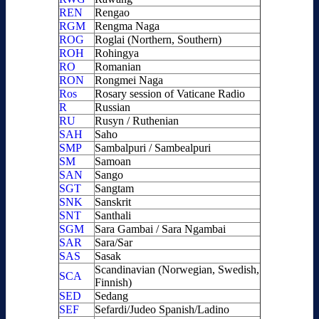
REN
Rengao
RGM
Rengma Naga
ROG
Roglai (Northern, Southern)
ROH
Rohingya
RO
Romanian
RON
Rongmei Naga
Ros
Rosary session of Vaticane Radio
R
Russian
RU
Rusyn / Ruthenian
SAH
Saho
SMP
Sambalpuri / Sambealpuri
SM
Samoan
SAN
Sango
SGT
Sangtam
SNK
Sanskrit
SNT
Santhali
SGM
Sara Gambai / Sara Ngambai
SAR
Sara/Sar
SAS
Sasak
Scandinavian (Norwegian, Swedish,
SCA
Finnish)
SED
Sedang
SEF
Sefardi/Judeo Spanish/Ladino