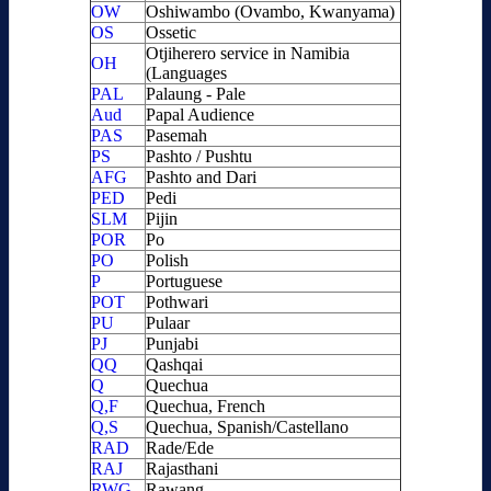
OW
Oshiwambo (Ovambo, Kwanyama)
OS
Ossetic
Otjiherero service in Namibia
OH
(Languages
PAL
Palaung - Pale
Aud
Papal Audience
PAS
Pasemah
PS
Pashto / Pushtu
AFG
Pashto and Dari
PED
Pedi
SLM
Pijin
POR
Po
PO
Polish
P
Portuguese
POT
Pothwari
PU
Pulaar
PJ
Punjabi
QQ
Qashqai
Q
Quechua
Q,F
Quechua, French
Q,S
Quechua, Spanish/Castellano
RAD
Rade/Ede
RAJ
Rajasthani
RWG
Rawang