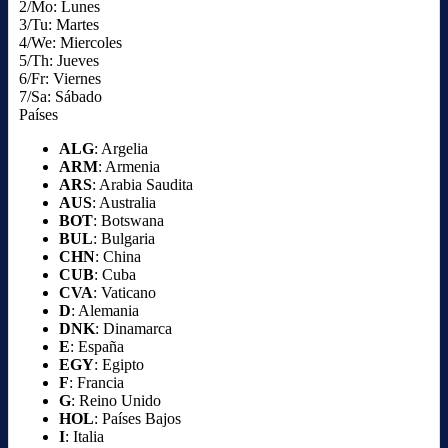
2/Mo: Lunes
3/Tu: Martes
4/We: Miercoles
5/Th: Jueves
6/Fr: Viernes
7/Sa: Sábado
Países
ALG
: Argelia
ARM
: Armenia
ARS
: Arabia Saudita
AUS
: Australia
BOT
: Botswana
BUL
: Bulgaria
CHN
: China
CUB
: Cuba
CVA
: Vaticano
D
: Alemania
DNK
: Dinamarca
E
: España
EGY
: Egipto
F
: Francia
G
: Reino Unido
HOL
: Países Bajos
I
: Italia