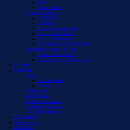
AER
Notizie Radio
Mandar novedades
El Dial (fm)
El Dial (i)
La lista España en FM
La lista Galería QSL
La lista Logs/escuchas
Los informes DX de la AER
Reportar escucha en OC de
Una emisión de REE
Uno de nuestros informes DX
Diexismo
Diplomas
Bases
Procedimiento
Radiopaíses
Clsificación
misDiplomas
Preguntas frecuentes
Solicitud de diploma
– Consulta diploma
El Dial (fm) +
Informes DX
Listas DX