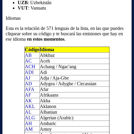
UZB
: Uzbekistán
VUT
: Vanuatu
Idiomas
Esta es la relación de 571 lenguas de la lista, en las que puedes
cliquear sobre su código y te buscará las emisiones que hay en
ese idioma
en estos momentos
.
Código
Idioma
AB
Abkhaz
AC
Aceh
ACH
Achang / Ngac'ang
ADI
Adi
AJ
Adja / Aja-Gbe
AD
Adygea / Adyghe / Circassian
AFA
Afar
AF
Afrikaans
AK
Akha
AKL
Aklanon
AL
Albanian
ALG
Algerian (Arabic)
AH
Amharic
AM
Amoy