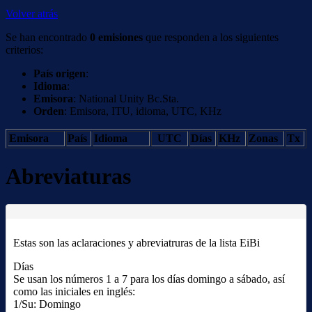
Volver atrás
Se han encontrado
0 emisiones
que responden a los siguientes
criterios:
País origen
:
Idioma
:
Emisora
: National Unity Bc.Sta.
Orden
: Emisora, ITU, idioma, UTC, KHz
Emisora
País
Idioma
UTC
Días
KHz
Zonas
Tx
Abreviaturas
Estas son las aclaraciones y abreviatruras de la lista EiBi
Días
Se usan los números 1 a 7 para los días domingo a sábado, así
como las iniciales en inglés:
1/Su: Domingo