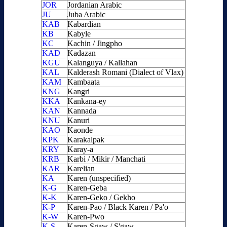
JOR
Jordanian Arabic
JU
Juba Arabic
KAB
Kabardian
KB
Kabyle
KC
Kachin / Jingpho
KAD
Kadazan
KGU
Kalanguya / Kallahan
KAL
Kalderash Romani (Dialect of Vlax)
KAM
Kambaata
KNG
Kangri
KKA
Kankana-ey
KAN
Kannada
KNU
Kanuri
KAO
Kaonde
KPK
Karakalpak
KRY
Karay-a
KRB
Karbi / Mikir / Manchati
KAR
Karelian
KA
Karen (unspecified)
K-G
Karen-Geba
K-K
Karen-Geko / Gekho
K-P
Karen-Pao / Black Karen / Pa'o
K-W
Karen-Pwo
K-S
Karen-Sgaw / S'gaw