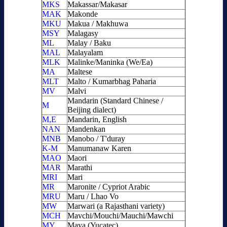
MKS
Makassar/Makasar
MAK
Makonde
MKU
Makua / Makhuwa
MSY
Malagasy
ML
Malay / Baku
MAL
Malayalam
MLK
Malinke/Maninka (We/Ea)
MA
Maltese
MLT
Malto / Kumarbhag Paharia
MV
Malvi
Mandarin (Standard Chinese /
M
Beijing dialect)
M,E
Mandarin, English
NAN
Mandenkan
MNB
Manobo / T'duray
K-M
Manumanaw Karen
MAO
Maori
MAR
Marathi
MRI
Mari
MR
Maronite / Cypriot Arabic
MRU
Maru / Lhao Vo
MW
Marwari (a Rajasthani variety)
MCH
Mavchi/Mouchi/Mauchi/Mawchi
MY
Maya (Yucatec)