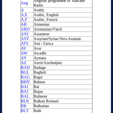
Angelus programme of Vaticane
Ang
Radio
A
Arabic
A,E
Arabic, English
A,F
Arabic, French
AR
Armenian
ARO
Aromanian/Vlach
ASS
Assamese
ASY
Assyrian/Syriac/Neo-Aramaic
ATS
Atsi / Zaiwa
AV
Avar
AW
Awadhi
AY
Aymara
AZ
Azeri/Azerbaijani
BAD
Badaga
BGL
Bagheli
BAG
Bagri
BHN
Bahnar
BAI
Bai
BAJ
Bajau
BAL
Balinese
BLK
Balkan Romani
BK
Balkarian
BLT
Balti