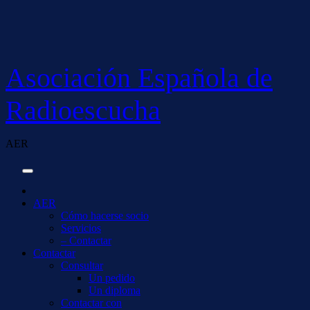
Saltar
al
contenido
Asociación Española de
Radioescucha
AER
AER
Cómo hacerse socio
Servicios
– Contactar
Contactar
Consultar
Un pedido
Un diploma
Contactar con