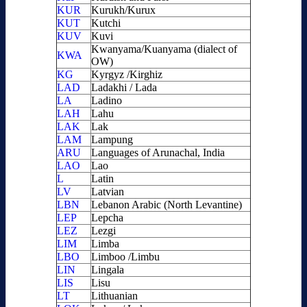
KUR
Kurukh/Kurux
KUT
Kutchi
KUV
Kuvi
Kwanyama/Kuanyama (dialect of
KWA
OW)
KG
Kyrgyz /Kirghiz
LAD
Ladakhi / Lada
LA
Ladino
LAH
Lahu
LAK
Lak
LAM
Lampung
ARU
Languages of Arunachal, India
LAO
Lao
L
Latin
LV
Latvian
LBN
Lebanon Arabic (North Levantine)
LEP
Lepcha
LEZ
Lezgi
LIM
Limba
LBO
Limboo /Limbu
LIN
Lingala
LIS
Lisu
LT
Lithuanian