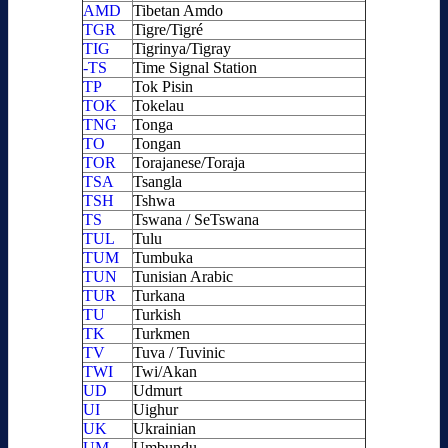
AMD
Tibetan Amdo
TGR
Tigre/Tigré
TIG
Tigrinya/Tigray
-TS
Time Signal Station
TP
Tok Pisin
TOK
Tokelau
TNG
Tonga
TO
Tongan
TOR
Torajanese/Toraja
TSA
Tsangla
TSH
Tshwa
TS
Tswana / SeTswana
TUL
Tulu
TUM
Tumbuka
TUN
Tunisian Arabic
TUR
Turkana
TU
Turkish
TK
Turkmen
TV
Tuva / Tuvinic
TWI
Twi/Akan
UD
Udmurt
UI
Uighur
UK
Ukrainian
UM
Umbundu