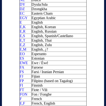
DY
Dyula/Jula
DZ
Dzongkha
EC
Eastern Cham
EGY
Egyptian Arabic
E
English
E,K
English, Korean
E,R
English, Russian
E,S
English, Spanish/Castellano
E,T
English, Thai
E,Z
English, Zulu
E,M
English, ¿?
EO
Esperanto
ES
Estonian
EWE
Ewe / Éwé
FA
Faroese
FS
Farsi / Iranian Persian
FJ
Fijian
FP
Filipino (based on Tagalog)
FI
Finnish
FT
Fiote / Vili
FON
Fon / Fongbe
F
French
E,F
French, English