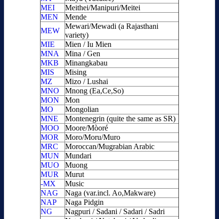
MEI
Meithei/Manipuri/Meitei
MEN
Mende
Mewari/Mewadi (a Rajasthani
MEW
variety)
MIE
Mien / Iu Mien
MNA
Mina / Gen
MKB
Minangkabau
MIS
Mising
MZ
Mizo / Lushai
MNO
Mnong (Ea,Ce,So)
MON
Mon
MO
Mongolian
MNE
Montenegrin (quite the same as SR)
MOO
Moore/Mòoré
MOR
Moro/Moru/Muro
MRC
Moroccan/Mugrabian Arabic
MUN
Mundari
MUO
Muong
MUR
Murut
-MX
Music
NAG
Naga (var.incl. Ao,Makware)
NAP
Naga Pidgin
NG
Nagpuri / Sadani / Sadari / Sadri