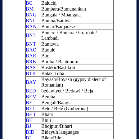
BC
Baluchi
BM
Bambara/Bamanankan
BNG
Bangala / Mbangala
BNI
Baniua/Baniwa
BAN
Banjar/Banjarese
Banjari / Banjara / Gormati /
BNJ
Lambadi
BNT
Bantawa
BAO
Baoulé
BAR
Bari
BRB
Bariba / Baatonum
BAS
Bashkir/Bashkort
BTK
Batak-Toba
Bayash/Boyash (gypsy dialect of
BAY
Romanian)
BED
bedawiyet / Bedawi / Beja
BEM
Bemba
BE
Bengali/Bangla
BET
Bete / Bété (Guiberoua)
BHT
Bhatri
BH
Bhili
BJ
Bhojpuri/Bihari
BID
Bidayuh languages
BI
Bilen/Bile