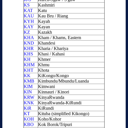
KS
Kashmiri
KAT
Katu
KAU
Kau Bru / Riang
KYH
Kayah
KAY
Kayan
KZ
Kazakh
KHA
Kham / Khams, Eastern
KND
Khandesi
KHR
Kharia / Khariya
KHS
Khasi / Kahasi
KH
Khmer
KHM
Khmu
KHT
Khota
KK
KiKongo/Kongo
KMB
Kimbundu/Mbundu/Luanda
KIM
Kimwani
KIN
Kinnauri / Kinori
KRW
KinyaRwanda
KNK
KinyaRwanda-KiRundi
KiR
KiRundi
KT
Kituba (simplified Kikongo)
KOH
Koho/Kohor
KBO
Kok Borok/Tripuri