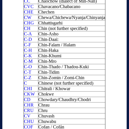
CC
Chaochow (dialect of Min-Nan)
CVC
Chavacano/Chabacano
CHE
Chechen
CW
Chewa/Chichewa/Nyanja/Chinyanja
CHG
Chhattisgarhi
CH
Chin (not further specified)
C-A
Chin-Asho
C-D
Chin-Daai:
C-F
Chin-Falam / Halam
C-H
Chin-Haka
C-K
Chin-Khumi
C-M
Chin-Mro
C-O
Chin-Thado / Thadou-Kuki
C-T
Chin-Tidim
C-Z
Chin-Zomin / Zomi-Chin
C
Chinese (not further specified)
CHI
Chitrali / Khowar
CKW
Chokwe
CD
Chowdary/Chaudhry/Chodri
CHR
Chrau
CRU
Chru
CV
Chuvash
CHU
Chuwabu
COF
Cofan / Cofán