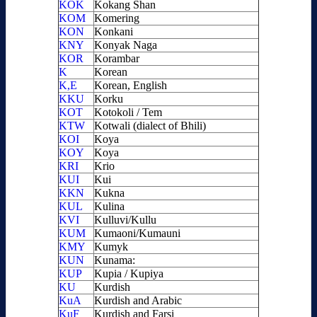
KOK
Kokang Shan
KOM
Komering
KON
Konkani
KNY
Konyak Naga
KOR
Korambar
K
Korean
K,E
Korean, English
KKU
Korku
KOT
Kotokoli / Tem
KTW
Kotwali (dialect of Bhili)
KOI
Koya
KOY
Koya
KRI
Krio
KUI
Kui
KKN
Kukna
KUL
Kulina
KVI
Kulluvi/Kullu
KUM
Kumaoni/Kumauni
KMY
Kumyk
KUN
Kunama:
KUP
Kupia / Kupiya
KU
Kurdish
KuA
Kurdish and Arabic
KuF
Kurdish and Farsi