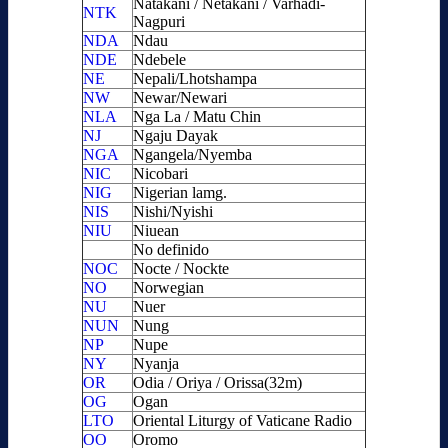
Natakani / Netakani / Varhadi-
NTK
Nagpuri
NDA
Ndau
NDE
Ndebele
NE
Nepali/Lhotshampa
NW
Newar/Newari
NLA
Nga La / Matu Chin
NJ
Ngaju Dayak
NGA
Ngangela/Nyemba
NIC
Nicobari
NIG
Nigerian lamg.
NIS
Nishi/Nyishi
NIU
Niuean
No definido
NOC
Nocte / Nockte
NO
Norwegian
NU
Nuer
NUN
Nung
NP
Nupe
NY
Nyanja
OR
Odia / Oriya / Orissa(32m)
OG
Ogan
LTO
Oriental Liturgy of Vaticane Radio
OO
Oromo