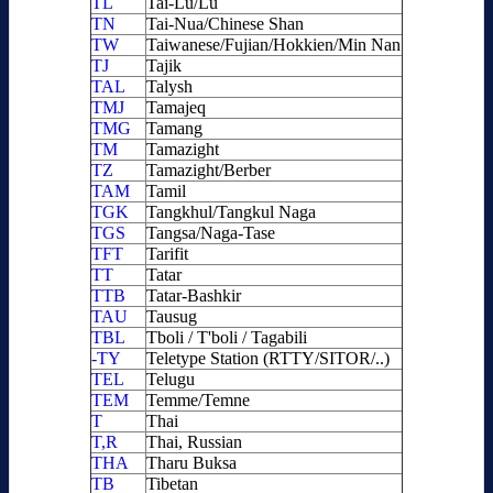
TL
Tai-Lu/Lu
TN
Tai-Nua/Chinese Shan
TW
Taiwanese/Fujian/Hokkien/Min Nan
TJ
Tajik
TAL
Talysh
TMJ
Tamajeq
TMG
Tamang
TM
Tamazight
TZ
Tamazight/Berber
TAM
Tamil
TGK
Tangkhul/Tangkul Naga
TGS
Tangsa/Naga-Tase
TFT
Tarifit
TT
Tatar
TTB
Tatar-Bashkir
TAU
Tausug
TBL
Tboli / T'boli / Tagabili
-TY
Teletype Station (RTTY/SITOR/..)
TEL
Telugu
TEM
Temme/Temne
T
Thai
T,R
Thai, Russian
THA
Tharu Buksa
TB
Tibetan