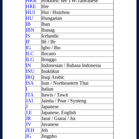
HKK
Hokkien: see TW-Taiwanese
HRE
Hre
HUI
Hui / Huizhou
HU
Hungarian
IB
Iban
IBN
Ibanag
IS
Icelandic
IF
Ifè / Ife
IG
Igbo / Ibo
ILC
Ilocano
ILG
Ilonggo
IN
Indonesian / Bahasa Indonesia
INU
Inuktikut
IRQ
Iraqi Arabic
ISA
Isan / Northeastern Thai
I
Italian
ITA
Itawis / Tawit
JAI
Jaintia / Pnar / Synteng
J
Japanese
J,E
Japanese, English
JR
Jarai / Giarai / Jra
JV
Javanese
JEH
Jeh
JG
Jingpho