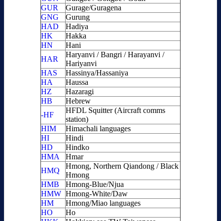
GUR
Gurage/Guragena
GNG
Gurung
HAD
Hadiya
HK
Hakka
HN
Hani
Haryanvi / Bangri / Harayanvi /
HAR
Hariyanvi
HAS
Hassinya/Hassaniya
HA
Haussa
HZ
Hazaragi
HB
Hebrew
HFDL Squitter (Aircraft comms
-HF
station)
HIM
Himachali languages
HI
Hindi
HD
Hindko
HMA
Hmar
Hmong, Northern Qiandong / Black
HMQ
Hmong
HMB
Hmong-Blue/Njua
HMW
Hmong-White/Daw
HM
Hmong/Miao languages
HO
Ho