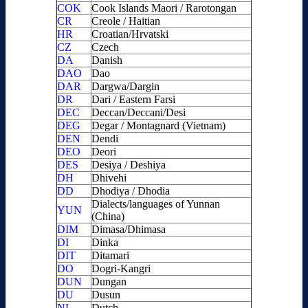
COK
Cook Islands Maori / Rarotongan
CR
Creole / Haitian
HR
Croatian/Hrvatski
CZ
Czech
DA
Danish
DAO
Dao
DAR
Dargwa/Dargin
DR
Dari / Eastern Farsi
DEC
Deccan/Deccani/Desi
DEG
Degar / Montagnard (Vietnam)
DEN
Dendi
DEO
Deori
DES
Desiya / Deshiya
DH
Dhivehi
DD
Dhodiya / Dhodia
Dialects/languages of Yunnan
YUN
(China)
DIM
Dimasa/Dhimasa
DI
Dinka
DIT
Ditamari
DO
Dogri-Kangri
DUN
Dungan
DU
Dusun
NL
Dutch