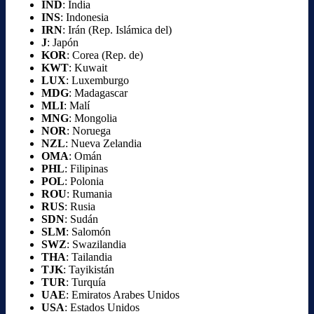
IND
: India
INS
: Indonesia
IRN
: Irán (Rep. Islámica del)
J
: Japón
KOR
: Corea (Rep. de)
KWT
: Kuwait
LUX
: Luxemburgo
MDG
: Madagascar
MLI
: Malí
MNG
: Mongolia
NOR
: Noruega
NZL
: Nueva Zelandia
OMA
: Omán
PHL
: Filipinas
POL
: Polonia
ROU
: Rumania
RUS
: Rusia
SDN
: Sudán
SLM
: Salomón
SWZ
: Swazilandia
THA
: Tailandia
TJK
: Tayikistán
TUR
: Turquía
UAE
: Emiratos Arabes Unidos
USA
: Estados Unidos