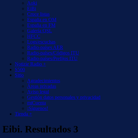
Aoki
EiBi
Cruce listas
España en OM
España en FM
Galería QSL
HFCC
Logs/escuchas
Radio-países AER
Radio-países/Códigos ITU
Radio-países/Prefijos ITU
Notizie Radio +
S500
Sitio
Agradecimientos
Áreas privadas
Aviso legal
Gestión datos personales y privacidad
miCuenta
¡Síguenos!
Tienda +
Eibi. Resultados 3