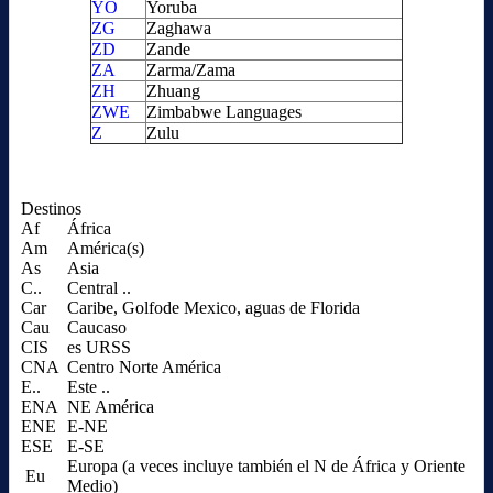
YO
Yoruba
ZG
Zaghawa
ZD
Zande
ZA
Zarma/Zama
ZH
Zhuang
ZWE
Zimbabwe Languages
Z
Zulu
Destinos
Af
África
Am
América(s)
As
Asia
C..
Central ..
Car
Caribe, Golfode Mexico, aguas de Florida
Cau
Caucaso
CIS
es URSS
CNA
Centro Norte América
E..
Este ..
ENA
NE América
ENE
E-NE
ESE
E-SE
Europa (a veces incluye también el N de África y Oriente
Eu
Medio)