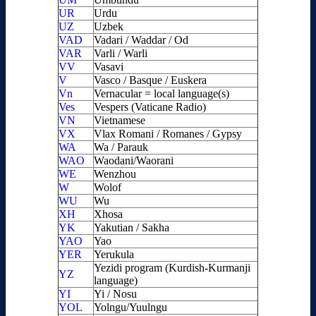
UR
Urdu
UZ
Uzbek
VAD
Vadari / Waddar / Od
VAR
Varli / Warli
VV
Vasavi
V
Vasco / Basque / Euskera
Vn
Vernacular = local language(s)
Ves
Vespers (Vaticane Radio)
VN
Vietnamese
VX
Vlax Romani / Romanes / Gypsy
WA
Wa / Parauk
WAO
Waodani/Waorani
WE
Wenzhou
W
Wolof
WU
Wu
XH
Xhosa
YK
Yakutian / Sakha
YAO
Yao
YER
Yerukula
Yezidi program (Kurdish-Kurmanji
YZ
language)
YI
Yi / Nosu
YOL
Yolngu/Yuulngu