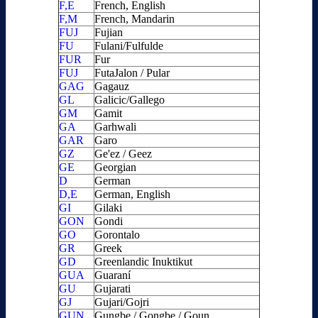
F,E
French, English
F,M
French, Mandarin
FUJ
Fujian
FU
Fulani/Fulfulde
FUR
Fur
FUJ
FutaJalon / Pular
GAG
Gagauz
GL
Galicic/Gallego
GM
Gamit
GA
Garhwali
GAR
Garo
GZ
Ge'ez / Geez
GE
Georgian
D
German
D,E
German, English
GI
Gilaki
GON
Gondi
GO
Gorontalo
GR
Greek
GD
Greenlandic Inuktikut
GUA
Guaraní
GU
Gujarati
GJ
Gujari/Gojri
GUN
Gungbe / Gongbe / Goun