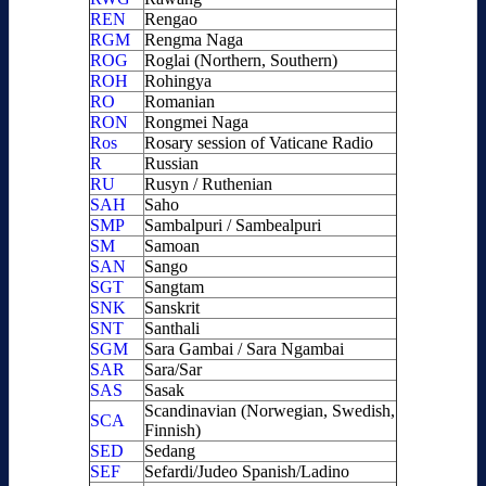
REN
Rengao
RGM
Rengma Naga
ROG
Roglai (Northern, Southern)
ROH
Rohingya
RO
Romanian
RON
Rongmei Naga
Ros
Rosary session of Vaticane Radio
R
Russian
RU
Rusyn / Ruthenian
SAH
Saho
SMP
Sambalpuri / Sambealpuri
SM
Samoan
SAN
Sango
SGT
Sangtam
SNK
Sanskrit
SNT
Santhali
SGM
Sara Gambai / Sara Ngambai
SAR
Sara/Sar
SAS
Sasak
Scandinavian (Norwegian, Swedish,
SCA
Finnish)
SED
Sedang
SEF
Sefardi/Judeo Spanish/Ladino