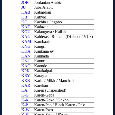
JOR
Jordanian Arabic
JU
Juba Arabic
KAB
Kabardian
KB
Kabyle
KC
Kachin / Jingpho
KAD
Kadazan
KGU
Kalanguya / Kallahan
KAL
Kalderash Romani (Dialect of Vlax)
KAM
Kambaata
KNG
Kangri
KKA
Kankana-ey
KAN
Kannada
KNU
Kanuri
KAO
Kaonde
KPK
Karakalpak
KRY
Karay-a
KRB
Karbi / Mikir / Manchati
KAR
Karelian
KA
Karen (unspecified)
K-G
Karen-Geba
K-K
Karen-Geko / Gekho
K-P
Karen-Pao / Black Karen / Pa'o
K-W
Karen-Pwo
K-S
Karen-Sgaw / S'gaw