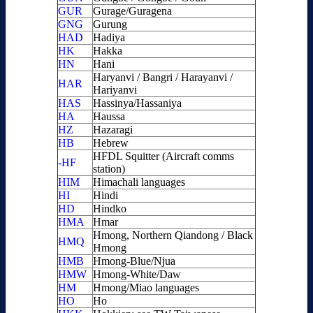
GUR
Gurage/Guragena
GNG
Gurung
HAD
Hadiya
HK
Hakka
HN
Hani
Haryanvi / Bangri / Harayanvi /
HAR
Hariyanvi
HAS
Hassinya/Hassaniya
HA
Haussa
HZ
Hazaragi
HB
Hebrew
HFDL Squitter (Aircraft comms
-HF
station)
HIM
Himachali languages
HI
Hindi
HD
Hindko
HMA
Hmar
Hmong, Northern Qiandong / Black
HMQ
Hmong
HMB
Hmong-Blue/Njua
HMW
Hmong-White/Daw
HM
Hmong/Miao languages
HO
Ho