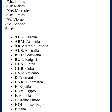
2/Mo: Lunes
3/Tu: Martes
4/We: Miercoles
5/Th: Jueves
6/Fr: Viernes
7/Sa: Sábado
Países
ALG
: Argelia
ARM
: Armenia
ARS
: Arabia Saudita
AUS
: Australia
BOT
: Botswana
BUL
: Bulgaria
CHN
: China
CUB
: Cuba
CVA
: Vaticano
D
: Alemania
DNK
: Dinamarca
E
: España
EGY
: Egipto
F
: Francia
G
: Reino Unido
HOL
: Países Bajos
I
: Italia