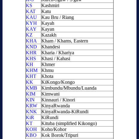
KS
Kashmiri
KAT
Katu
KAU
Kau Bru / Riang
KYH
Kayah
KAY
Kayan
KZ
Kazakh
KHA
Kham / Khams, Eastern
KND
Khandesi
KHR
Kharia / Khariya
KHS
Khasi / Kahasi
KH
Khmer
KHM
Khmu
KHT
Khota
KK
KiKongo/Kongo
KMB
Kimbundu/Mbundu/Luanda
KIM
Kimwani
KIN
Kinnauri / Kinori
KRW
KinyaRwanda
KNK
KinyaRwanda-KiRundi
KiR
KiRundi
KT
Kituba (simplified Kikongo)
KOH
Koho/Kohor
KBO
Kok Borok/Tripuri