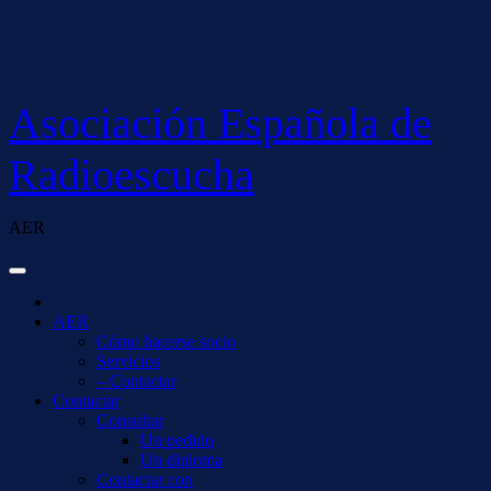
Saltar
al
contenido
Asociación Española de
Radioescucha
AER
AER
Cómo hacerse socio
Servicios
– Contactar
Contactar
Consultar
Un pedido
Un diploma
Contactar con