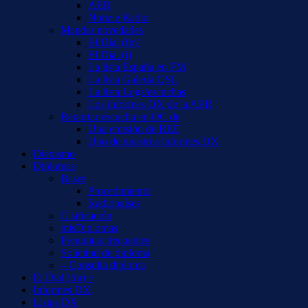
AER
Notizie Radio
Mandar novedades
El Dial (fm)
El Dial (i)
La lista España en FM
La lista Galería QSL
La lista Logs/escuchas
Los informes DX de la AER
Reportar escucha en OC de
Una emisión de REE
Uno de nuestros informes DX
Diexismo
Diplomas
Bases
Procedimiento
Radiopaíses
Clsificación
misDiplomas
Preguntas frecuentes
Solicitud de diploma
– Consulta diploma
El Dial (fm) +
Informes DX
Listas DX