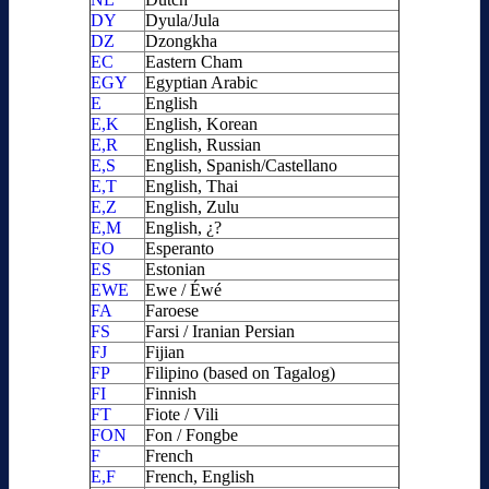
DY
Dyula/Jula
DZ
Dzongkha
EC
Eastern Cham
EGY
Egyptian Arabic
E
English
E,K
English, Korean
E,R
English, Russian
E,S
English, Spanish/Castellano
E,T
English, Thai
E,Z
English, Zulu
E,M
English, ¿?
EO
Esperanto
ES
Estonian
EWE
Ewe / Éwé
FA
Faroese
FS
Farsi / Iranian Persian
FJ
Fijian
FP
Filipino (based on Tagalog)
FI
Finnish
FT
Fiote / Vili
FON
Fon / Fongbe
F
French
E,F
French, English