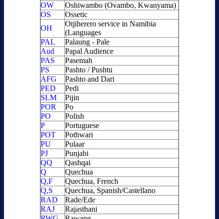
OW
Oshiwambo (Ovambo, Kwanyama)
OS
Ossetic
Otjiherero service in Namibia
OH
(Languages
PAL
Palaung - Pale
Aud
Papal Audience
PAS
Pasemah
PS
Pashto / Pushtu
AFG
Pashto and Dari
PED
Pedi
SLM
Pijin
POR
Po
PO
Polish
P
Portuguese
POT
Pothwari
PU
Pulaar
PJ
Punjabi
QQ
Qashqai
Q
Quechua
Q,F
Quechua, French
Q,S
Quechua, Spanish/Castellano
RAD
Rade/Ede
RAJ
Rajasthani
RWG
Rawang