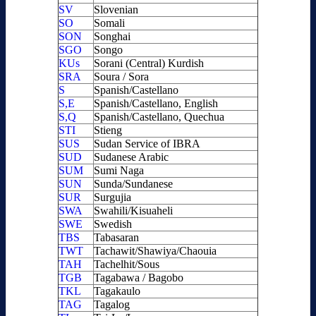
SV
Slovenian
SO
Somali
SON
Songhai
SGO
Songo
KUs
Sorani (Central) Kurdish
SRA
Soura / Sora
S
Spanish/Castellano
S,E
Spanish/Castellano, English
S,Q
Spanish/Castellano, Quechua
STI
Stieng
SUS
Sudan Service of IBRA
SUD
Sudanese Arabic
SUM
Sumi Naga
SUN
Sunda/Sundanese
SUR
Surgujia
SWA
Swahili/Kisuaheli
SWE
Swedish
TBS
Tabasaran
TWT
Tachawit/Shawiya/Chaouia
TAH
Tachelhit/Sous
TGB
Tagabawa / Bagobo
TKL
Tagakaulo
TAG
Tagalog