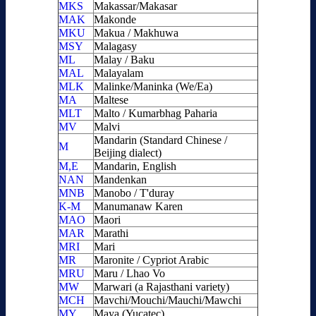
MKS
Makassar/Makasar
MAK
Makonde
MKU
Makua / Makhuwa
MSY
Malagasy
ML
Malay / Baku
MAL
Malayalam
MLK
Malinke/Maninka (We/Ea)
MA
Maltese
MLT
Malto / Kumarbhag Paharia
MV
Malvi
Mandarin (Standard Chinese /
M
Beijing dialect)
M,E
Mandarin, English
NAN
Mandenkan
MNB
Manobo / T'duray
K-M
Manumanaw Karen
MAO
Maori
MAR
Marathi
MRI
Mari
MR
Maronite / Cypriot Arabic
MRU
Maru / Lhao Vo
MW
Marwari (a Rajasthani variety)
MCH
Mavchi/Mouchi/Mauchi/Mawchi
MY
Maya (Yucatec)