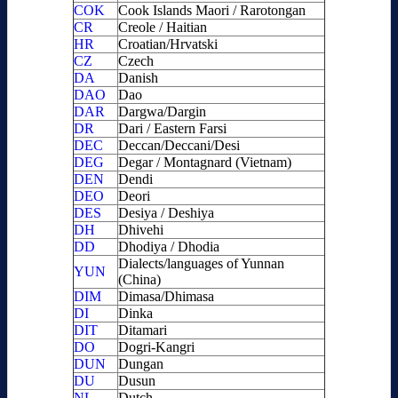
COK
Cook Islands Maori / Rarotongan
CR
Creole / Haitian
HR
Croatian/Hrvatski
CZ
Czech
DA
Danish
DAO
Dao
DAR
Dargwa/Dargin
DR
Dari / Eastern Farsi
DEC
Deccan/Deccani/Desi
DEG
Degar / Montagnard (Vietnam)
DEN
Dendi
DEO
Deori
DES
Desiya / Deshiya
DH
Dhivehi
DD
Dhodiya / Dhodia
Dialects/languages of Yunnan
YUN
(China)
DIM
Dimasa/Dhimasa
DI
Dinka
DIT
Ditamari
DO
Dogri-Kangri
DUN
Dungan
DU
Dusun
NL
Dutch