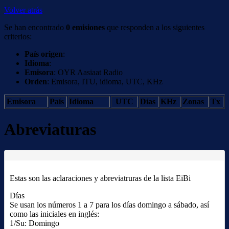
Volver atrás
Se han encontrado
0 emisiones
que responden a los siguientes
criterios:
País origen
:
Idioma
:
Emisora
: OYR Aasiaat Radio
Orden
: Emisora, ITU, idioma, UTC, KHz
Emisora
País
Idioma
UTC
Días
KHz
Zonas
Tx
Abreviaturas
Estas son las aclaraciones y abreviatruras de la lista EiBi
Días
Se usan los números 1 a 7 para los días domingo a sábado, así
como las iniciales en inglés:
1/Su: Domingo