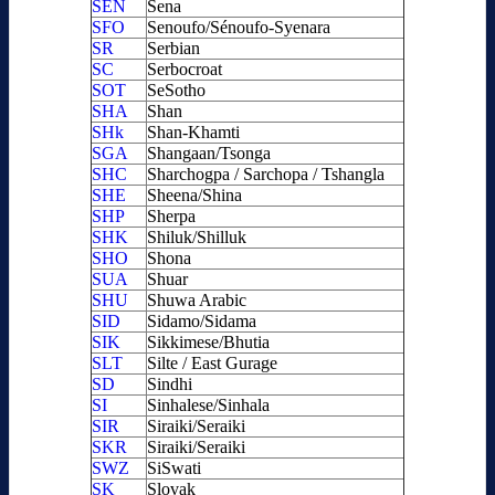
SEN
Sena
SFO
Senoufo/Sénoufo-Syenara
SR
Serbian
SC
Serbocroat
SOT
SeSotho
SHA
Shan
SHk
Shan-Khamti
SGA
Shangaan/Tsonga
SHC
Sharchogpa / Sarchopa / Tshangla
SHE
Sheena/Shina
SHP
Sherpa
SHK
Shiluk/Shilluk
SHO
Shona
SUA
Shuar
SHU
Shuwa Arabic
SID
Sidamo/Sidama
SIK
Sikkimese/Bhutia
SLT
Silte / East Gurage
SD
Sindhi
SI
Sinhalese/Sinhala
SIR
Siraiki/Seraiki
SKR
Siraiki/Seraiki
SWZ
SiSwati
SK
Slovak