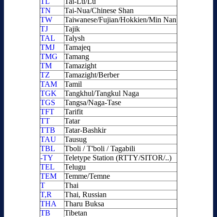
TL
Tai-Lu/Lu
TN
Tai-Nua/Chinese Shan
TW
Taiwanese/Fujian/Hokkien/Min Nan
TJ
Tajik
TAL
Talysh
TMJ
Tamajeq
TMG
Tamang
TM
Tamazight
TZ
Tamazight/Berber
TAM
Tamil
TGK
Tangkhul/Tangkul Naga
TGS
Tangsa/Naga-Tase
TFT
Tarifit
TT
Tatar
TTB
Tatar-Bashkir
TAU
Tausug
TBL
Tboli / T'boli / Tagabili
-TY
Teletype Station (RTTY/SITOR/..)
TEL
Telugu
TEM
Temme/Temne
T
Thai
T,R
Thai, Russian
THA
Tharu Buksa
TB
Tibetan