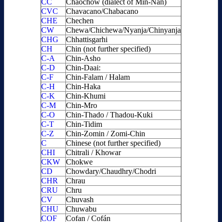
CC
Chaochow (dialect of Min-Nan)
CVC
Chavacano/Chabacano
CHE
Chechen
CW
Chewa/Chichewa/Nyanja/Chinyanja
CHG
Chhattisgarhi
CH
Chin (not further specified)
C-A
Chin-Asho
C-D
Chin-Daai:
C-F
Chin-Falam / Halam
C-H
Chin-Haka
C-K
Chin-Khumi
C-M
Chin-Mro
C-O
Chin-Thado / Thadou-Kuki
C-T
Chin-Tidim
C-Z
Chin-Zomin / Zomi-Chin
C
Chinese (not further specified)
CHI
Chitrali / Khowar
CKW
Chokwe
CD
Chowdary/Chaudhry/Chodri
CHR
Chrau
CRU
Chru
CV
Chuvash
CHU
Chuwabu
COF
Cofan / Cofán