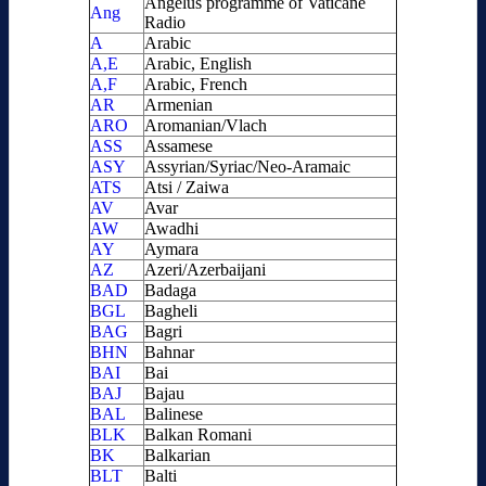
Angelus programme of Vaticane
Ang
Radio
A
Arabic
A,E
Arabic, English
A,F
Arabic, French
AR
Armenian
ARO
Aromanian/Vlach
ASS
Assamese
ASY
Assyrian/Syriac/Neo-Aramaic
ATS
Atsi / Zaiwa
AV
Avar
AW
Awadhi
AY
Aymara
AZ
Azeri/Azerbaijani
BAD
Badaga
BGL
Bagheli
BAG
Bagri
BHN
Bahnar
BAI
Bai
BAJ
Bajau
BAL
Balinese
BLK
Balkan Romani
BK
Balkarian
BLT
Balti