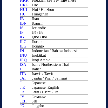
HKK
Hokkien: see TW-Taiwanese
HRE
Hre
HUI
Hui / Huizhou
HU
Hungarian
IB
Iban
IBN
Ibanag
IS
Icelandic
IF
Ifè / Ife
IG
Igbo / Ibo
ILC
Ilocano
ILG
Ilonggo
IN
Indonesian / Bahasa Indonesia
INU
Inuktikut
IRQ
Iraqi Arabic
ISA
Isan / Northeastern Thai
I
Italian
ITA
Itawis / Tawit
JAI
Jaintia / Pnar / Synteng
J
Japanese
J,E
Japanese, English
JR
Jarai / Giarai / Jra
JV
Javanese
JEH
Jeh
JG
Jingpho