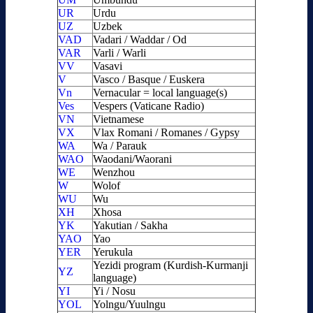
UR
Urdu
UZ
Uzbek
VAD
Vadari / Waddar / Od
VAR
Varli / Warli
VV
Vasavi
V
Vasco / Basque / Euskera
Vn
Vernacular = local language(s)
Ves
Vespers (Vaticane Radio)
VN
Vietnamese
VX
Vlax Romani / Romanes / Gypsy
WA
Wa / Parauk
WAO
Waodani/Waorani
WE
Wenzhou
W
Wolof
WU
Wu
XH
Xhosa
YK
Yakutian / Sakha
YAO
Yao
YER
Yerukula
Yezidi program (Kurdish-Kurmanji
YZ
language)
YI
Yi / Nosu
YOL
Yolngu/Yuulngu