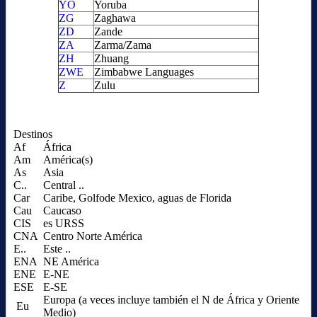
YO
Yoruba
ZG
Zaghawa
ZD
Zande
ZA
Zarma/Zama
ZH
Zhuang
ZWE
Zimbabwe Languages
Z
Zulu
Destinos
Af
África
Am
América(s)
As
Asia
C..
Central ..
Car
Caribe, Golfode Mexico, aguas de Florida
Cau
Caucaso
CIS
es URSS
CNA
Centro Norte América
E..
Este ..
ENA
NE América
ENE
E-NE
ESE
E-SE
Europa (a veces incluye también el N de África y Oriente
Eu
Medio)