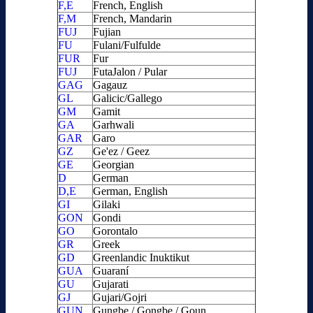
F,E
French, English
F,M
French, Mandarin
FUJ
Fujian
FU
Fulani/Fulfulde
FUR
Fur
FUJ
FutaJalon / Pular
GAG
Gagauz
GL
Galicic/Gallego
GM
Gamit
GA
Garhwali
GAR
Garo
GZ
Ge'ez / Geez
GE
Georgian
D
German
D,E
German, English
GI
Gilaki
GON
Gondi
GO
Gorontalo
GR
Greek
GD
Greenlandic Inuktikut
GUA
Guaraní
GU
Gujarati
GJ
Gujari/Gojri
GUN
Gungbe / Gongbe / Goun