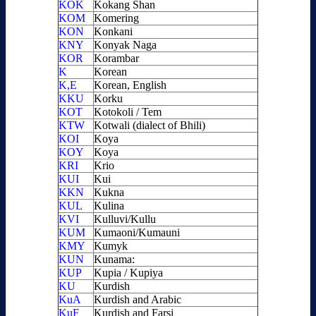
KOK
Kokang Shan
KOM
Komering
KON
Konkani
KNY
Konyak Naga
KOR
Korambar
K
Korean
K,E
Korean, English
KKU
Korku
KOT
Kotokoli / Tem
KTW
Kotwali (dialect of Bhili)
KOI
Koya
KOY
Koya
KRI
Krio
KUI
Kui
KKN
Kukna
KUL
Kulina
KVI
Kulluvi/Kullu
KUM
Kumaoni/Kumauni
KMY
Kumyk
KUN
Kunama:
KUP
Kupia / Kupiya
KU
Kurdish
KuA
Kurdish and Arabic
KuF
Kurdish and Farsi