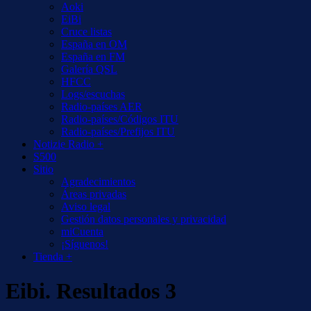
Aoki
EiBi
Cruce listas
España en OM
España en FM
Galería QSL
HFCC
Logs/escuchas
Radio-países AER
Radio-países/Códigos ITU
Radio-países/Prefijos ITU
Notizie Radio +
S500
Sitio
Agradecimientos
Áreas privadas
Aviso legal
Gestión datos personales y privacidad
miCuenta
¡Síguenos!
Tienda +
Eibi. Resultados 3