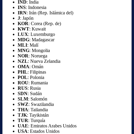
IND
: India
INS
: Indonesia
IRN
: Irán (Rep. Islámica del)
J
: Japón
KOR
: Corea (Rep. de)
KWT
: Kuwait
LUX
: Luxemburgo
MDG
: Madagascar
MLI
: Malí
MNG
: Mongolia
NOR
: Noruega
NZL
: Nueva Zelandia
OMA
: Omán
PHL
: Filipinas
POL
: Polonia
ROU
: Rumania
RUS
: Rusia
SDN
: Sudán
SLM
: Salomón
SWZ
: Swazilandia
THA
: Tailandia
TJK
: Tayikistán
TUR
: Turquía
UAE
: Emiratos Arabes Unidos
USA
: Estados Unidos