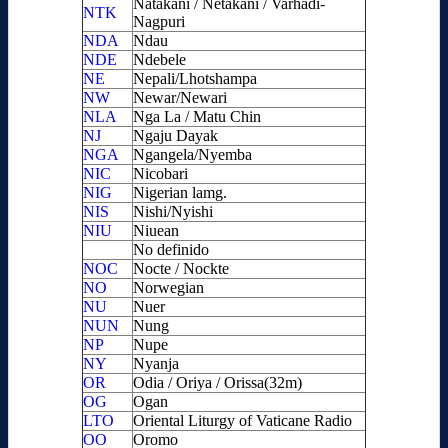
Natakani / Netakani / Varhadi-
NTK
Nagpuri
NDA
Ndau
NDE
Ndebele
NE
Nepali/Lhotshampa
NW
Newar/Newari
NLA
Nga La / Matu Chin
NJ
Ngaju Dayak
NGA
Ngangela/Nyemba
NIC
Nicobari
NIG
Nigerian lamg.
NIS
Nishi/Nyishi
NIU
Niuean
No definido
NOC
Nocte / Nockte
NO
Norwegian
NU
Nuer
NUN
Nung
NP
Nupe
NY
Nyanja
OR
Odia / Oriya / Orissa(32m)
OG
Ogan
LTO
Oriental Liturgy of Vaticane Radio
OO
Oromo