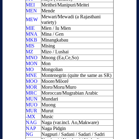
MEI
Meithei/Manipuri/Meitei
MEN
Mende
Mewari/Mewadi (a Rajasthani
MEW
variety)
MIE
Mien / Iu Mien
MNA
Mina / Gen
MKB
Minangkabau
MIS
Mising
MZ
Mizo / Lushai
MNO
Mnong (Ea,Ce,So)
MON
Mon
MO
Mongolian
MNE
Montenegrin (quite the same as SR)
MOO
Moore/Mòoré
MOR
Moro/Moru/Muro
MRC
Moroccan/Mugrabian Arabic
MUN
Mundari
MUO
Muong
MUR
Murut
-MX
Music
NAG
Naga (var.incl. Ao,Makware)
NAP
Naga Pidgin
NG
Nagpuri / Sadani / Sadari / Sadri