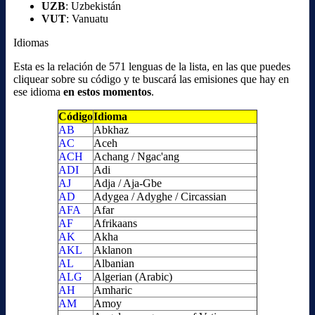
UZB
: Uzbekistán
VUT
: Vanuatu
Idiomas
Esta es la relación de 571 lenguas de la lista, en las que puedes
cliquear sobre su código y te buscará las emisiones que hay en
ese idioma
en estos momentos
.
Código
Idioma
AB
Abkhaz
AC
Aceh
ACH
Achang / Ngac'ang
ADI
Adi
AJ
Adja / Aja-Gbe
AD
Adygea / Adyghe / Circassian
AFA
Afar
AF
Afrikaans
AK
Akha
AKL
Aklanon
AL
Albanian
ALG
Algerian (Arabic)
AH
Amharic
AM
Amoy