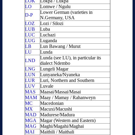
LOK
Lokpa / Lukpa
LO
Lomwe / Ngulu
Lower German (varieties in
D-P
N.Germany, USA
LOZ
Lozi / Silozi
LUB
Luba
LUC
Luchazi
LUG
Luganda
LB
Lun Bawang / Murut
LU
Lunda
Lunda (see LU), in particular its
LND
dialect Ndembo
LNG
Lungeli Magar
LUN
Lunyaneka/Nyaneka
LUR
Luri, Northern and Southern
LUV
Luvale
MAS
Maasai/Massai/Masai
MAM
Maay / Mamay / Rahanweyn
MC
Macedonian
MX
Macuxi/Macushi
MAD
Madurese/Madura
MGA
Magar (Western and Eastern)
MAG
Maghi/Magahi/Maghai
MAI
Maithili / Maithali