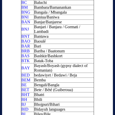
BC
Baluchi
BM
Bambara/Bamanankan
BNG
Bangala / Mbangala
BNI
Baniua/Baniwa
BAN
Banjar/Banjarese
Banjari / Banjara / Gormati /
BNJ
Lambadi
BNT
Bantawa
BAO
Baoulé
BAR
Bari
BRB
Bariba / Baatonum
BAS
Bashkir/Bashkort
BTK
Batak-Toba
Bayash/Boyash (gypsy dialect of
BAY
Romanian)
BED
bedawiyet / Bedawi / Beja
BEM
Bemba
BE
Bengali/Bangla
BET
Bete / Bété (Guiberoua)
BHT
Bhatri
BH
Bhili
BJ
Bhojpuri/Bihari
BID
Bidayuh languages
BI
Bilen/Bile