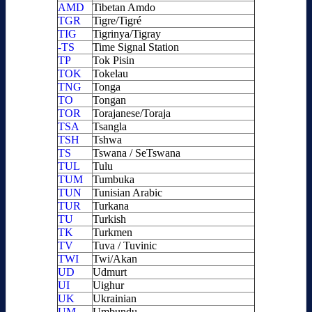
AMD
Tibetan Amdo
TGR
Tigre/Tigré
TIG
Tigrinya/Tigray
-TS
Time Signal Station
TP
Tok Pisin
TOK
Tokelau
TNG
Tonga
TO
Tongan
TOR
Torajanese/Toraja
TSA
Tsangla
TSH
Tshwa
TS
Tswana / SeTswana
TUL
Tulu
TUM
Tumbuka
TUN
Tunisian Arabic
TUR
Turkana
TU
Turkish
TK
Turkmen
TV
Tuva / Tuvinic
TWI
Twi/Akan
UD
Udmurt
UI
Uighur
UK
Ukrainian
UM
Umbundu