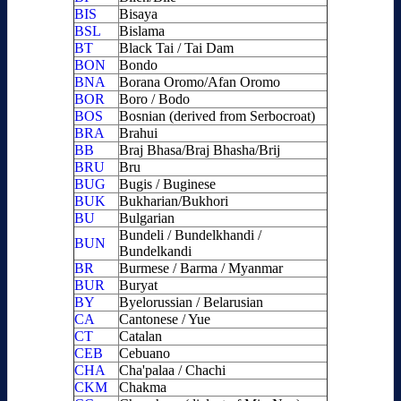
BIS
Bisaya
BSL
Bislama
BT
Black Tai / Tai Dam
BON
Bondo
BNA
Borana Oromo/Afan Oromo
BOR
Boro / Bodo
BOS
Bosnian (derived from Serbocroat)
BRA
Brahui
BB
Braj Bhasa/Braj Bhasha/Brij
BRU
Bru
BUG
Bugis / Buginese
BUK
Bukharian/Bukhori
BU
Bulgarian
Bundeli / Bundelkhandi /
BUN
Bundelkandi
BR
Burmese / Barma / Myanmar
BUR
Buryat
BY
Byelorussian / Belarusian
CA
Cantonese / Yue
CT
Catalan
CEB
Cebuano
CHA
Cha'palaa / Chachi
CKM
Chakma