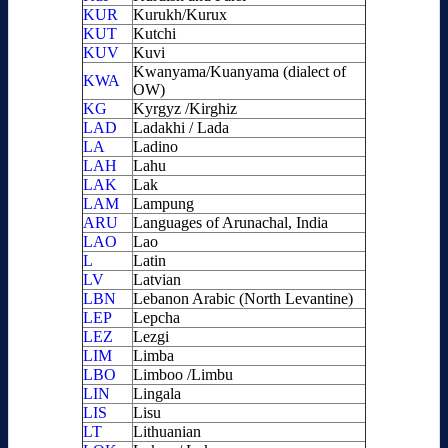
KUR
Kurukh/Kurux
KUT
Kutchi
KUV
Kuvi
Kwanyama/Kuanyama (dialect of
KWA
OW)
KG
Kyrgyz /Kirghiz
LAD
Ladakhi / Lada
LA
Ladino
LAH
Lahu
LAK
Lak
LAM
Lampung
ARU
Languages of Arunachal, India
LAO
Lao
L
Latin
LV
Latvian
LBN
Lebanon Arabic (North Levantine)
LEP
Lepcha
LEZ
Lezgi
LIM
Limba
LBO
Limboo /Limbu
LIN
Lingala
LIS
Lisu
LT
Lithuanian