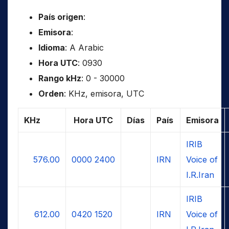
País origen
:
Emisora
:
Idioma
: A Arabic
Hora UTC
: 0930
Rango kHz
: 0 - 30000
Orden
: KHz, emisora, UTC
KHz
Hora UTC
Días
País
Emisora
IRIB
576.00
0000
2400
IRN
Voice of
I.R.Iran
IRIB
612.00
0420
1520
IRN
Voice of