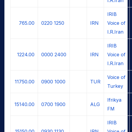
I.R.Iran
IRIB
765.00
0220
1250
IRN
Voice of
I.R.Iran
IRIB
1224.00
0000
2400
IRN
Voice of
I.R.Iran
Voice of
11750.00
0900
1000
TUR
Turkey
Ifrikya
15140.00
0700
1900
ALG
FM
IRIB
15150.00
0930
1130
IRN
Voice of