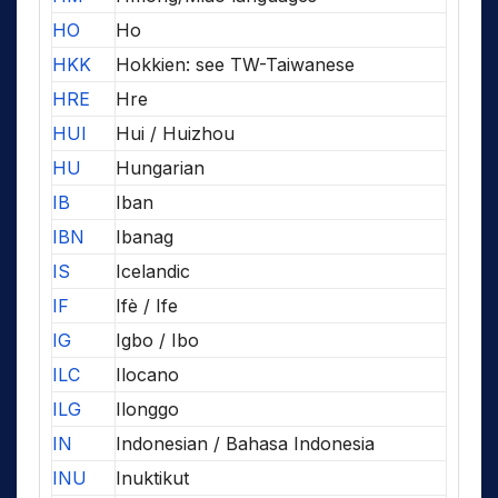
HO
Ho
HKK
Hokkien: see TW-Taiwanese
HRE
Hre
HUI
Hui / Huizhou
HU
Hungarian
IB
Iban
IBN
Ibanag
IS
Icelandic
IF
Ifè / Ife
IG
Igbo / Ibo
ILC
Ilocano
ILG
Ilonggo
IN
Indonesian / Bahasa Indonesia
INU
Inuktikut