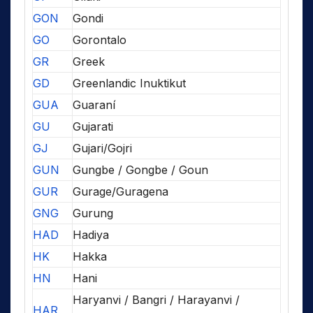
GON
Gondi
GO
Gorontalo
GR
Greek
GD
Greenlandic Inuktikut
GUA
Guaraní
GU
Gujarati
GJ
Gujari/Gojri
GUN
Gungbe / Gongbe / Goun
GUR
Gurage/Guragena
GNG
Gurung
HAD
Hadiya
HK
Hakka
HN
Hani
Haryanvi / Bangri / Harayanvi /
HAR