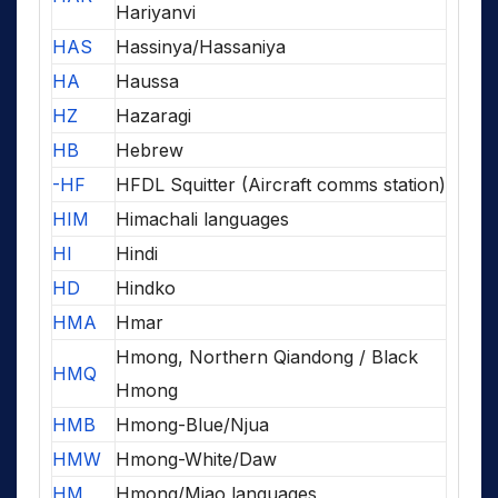
Hariyanvi
HAS
Hassinya/Hassaniya
HA
Haussa
HZ
Hazaragi
HB
Hebrew
-HF
HFDL Squitter (Aircraft comms station)
HIM
Himachali languages
HI
Hindi
HD
Hindko
HMA
Hmar
Hmong, Northern Qiandong / Black
HMQ
Hmong
HMB
Hmong-Blue/Njua
HMW
Hmong-White/Daw
HM
Hmong/Miao languages