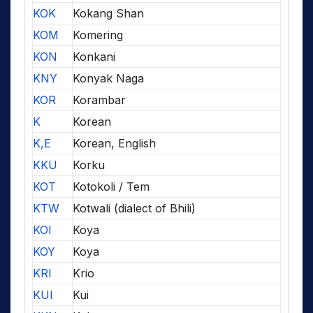
KOK
Kokang Shan
KOM
Komering
KON
Konkani
KNY
Konyak Naga
KOR
Korambar
K
Korean
K,E
Korean, English
KKU
Korku
KOT
Kotokoli / Tem
KTW
Kotwali (dialect of Bhili)
KOI
Koya
KOY
Koya
KRI
Krio
KUI
Kui