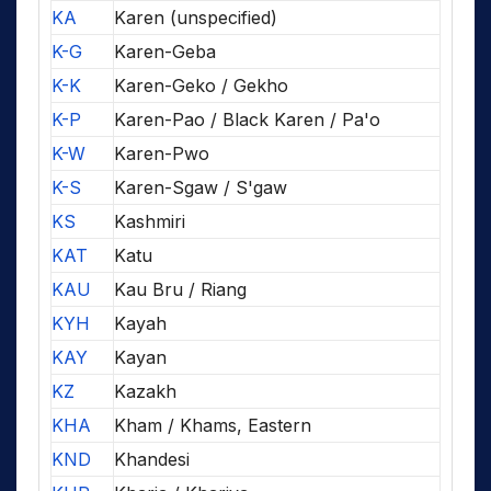
KA
Karen (unspecified)
K-G
Karen-Geba
K-K
Karen-Geko / Gekho
K-P
Karen-Pao / Black Karen / Pa'o
K-W
Karen-Pwo
K-S
Karen-Sgaw / S'gaw
KS
Kashmiri
KAT
Katu
KAU
Kau Bru / Riang
KYH
Kayah
KAY
Kayan
KZ
Kazakh
KHA
Kham / Khams, Eastern
KND
Khandesi