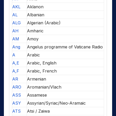
AKL
Aklanon
AL
Albanian
ALG
Algerian (Arabic)
AH
Amharic
AM
Amoy
Ang
Angelus programme of Vaticane Radio
A
Arabic
A,E
Arabic, English
A,F
Arabic, French
AR
Armenian
ARO
Aromanian/Vlach
ASS
Assamese
ASY
Assyrian/Syriac/Neo-Aramaic
ATS
Atsi / Zaiwa