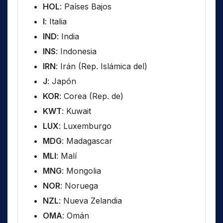
HOL
: Países Bajos
I
: Italia
IND
: India
INS
: Indonesia
IRN
: Irán (Rep. Islámica del)
J
: Japón
KOR
: Corea (Rep. de)
KWT
: Kuwait
LUX
: Luxemburgo
MDG
: Madagascar
MLI
: Malí
MNG
: Mongolia
NOR
: Noruega
NZL
: Nueva Zelandia
OMA
: Omán