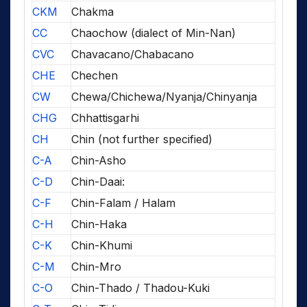
CKM
Chakma
CC
Chaochow (dialect of Min-Nan)
CVC
Chavacano/Chabacano
CHE
Chechen
CW
Chewa/Chichewa/Nyanja/Chinyanja
CHG
Chhattisgarhi
CH
Chin (not further specified)
C-A
Chin-Asho
C-D
Chin-Daai:
C-F
Chin-Falam / Halam
C-H
Chin-Haka
C-K
Chin-Khumi
C-M
Chin-Mro
C-O
Chin-Thado / Thadou-Kuki