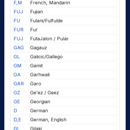
F,M
French, Mandarin
FUJ
Fujian
FU
Fulani/Fulfulde
FUR
Fur
FUJ
FutaJalon / Pular
GAG
Gagauz
GL
Galicic/Gallego
GM
Gamit
GA
Garhwali
GAR
Garo
GZ
Ge'ez / Geez
GE
Georgian
D
German
D,E
German, English
GI
Gilaki