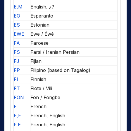
E,M
English, ¿?
EO
Esperanto
ES
Estonian
EWE
Ewe / Éwé
FA
Faroese
FS
Farsi / Iranian Persian
FJ
Fijian
FP
Filipino (based on Tagalog)
FI
Finnish
FT
Fiote / Vili
FON
Fon / Fongbe
F
French
E,F
French, English
F,E
French, English