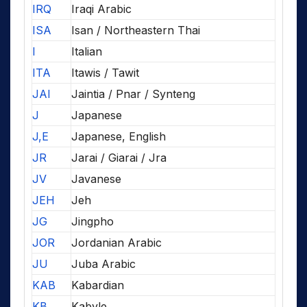
IRQ
Iraqi Arabic
ISA
Isan / Northeastern Thai
I
Italian
ITA
Itawis / Tawit
JAI
Jaintia / Pnar / Synteng
J
Japanese
J,E
Japanese, English
JR
Jarai / Giarai / Jra
JV
Javanese
JEH
Jeh
JG
Jingpho
JOR
Jordanian Arabic
JU
Juba Arabic
KAB
Kabardian
KB
Kabyle