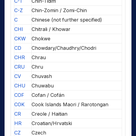
C-T
Chin-Tidim
C-Z
Chin-Zomin / Zomi-Chin
C
Chinese (not further specified)
CHI
Chitrali / Khowar
CKW
Chokwe
CD
Chowdary/Chaudhry/Chodri
CHR
Chrau
CRU
Chru
CV
Chuvash
CHU
Chuwabu
COF
Cofan / Cofán
COK
Cook Islands Maori / Rarotongan
CR
Creole / Haitian
HR
Croatian/Hrvatski
CZ
Czech