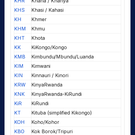
KHR
Kharia / Khariya
KHS
Khasi / Kahasi
KH
Khmer
KHM
Khmu
KHT
Khota
KK
KiKongo/Kongo
KMB
Kimbundu/Mbundu/Luanda
KIM
Kimwani
KIN
Kinnauri / Kinori
KRW
KinyaRwanda
KNK
KinyaRwanda-KiRundi
KiR
KiRundi
KT
Kituba (simplified Kikongo)
KOH
Koho/Kohor
KBO
Kok Borok/Tripuri