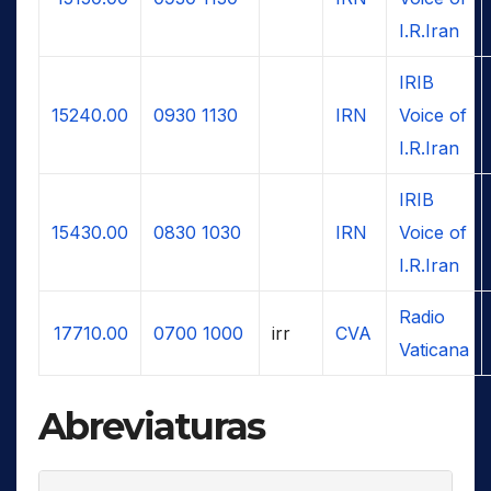
I.R.Iran
IRIB
15240.00
0930
1130
IRN
Voice of
I.R.Iran
IRIB
15430.00
0830
1030
IRN
Voice of
I.R.Iran
Radio
17710.00
0700
1000
irr
CVA
Vaticana
Abreviaturas