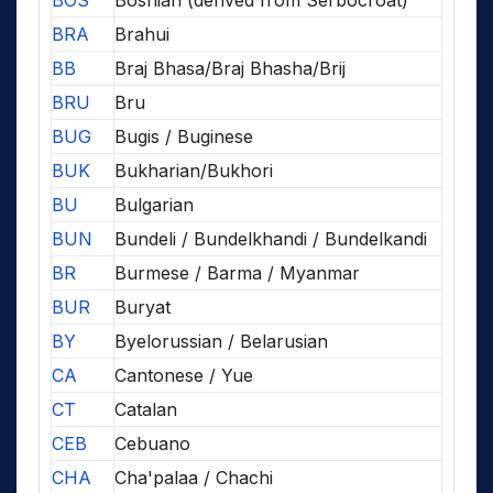
BOS
Bosnian (derived from Serbocroat)
BRA
Brahui
BB
Braj Bhasa/Braj Bhasha/Brij
BRU
Bru
BUG
Bugis / Buginese
BUK
Bukharian/Bukhori
BU
Bulgarian
BUN
Bundeli / Bundelkhandi / Bundelkandi
BR
Burmese / Barma / Myanmar
BUR
Buryat
BY
Byelorussian / Belarusian
CA
Cantonese / Yue
CT
Catalan
CEB
Cebuano
CHA
Cha'palaa / Chachi