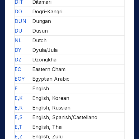
DIT
Ditamari
DO
Dogri-Kangri
DUN
Dungan
DU
Dusun
NL
Dutch
DY
Dyula/Jula
DZ
Dzongkha
EC
Eastern Cham
EGY
Egyptian Arabic
E
English
E,K
English, Korean
E,R
English, Russian
E,S
English, Spanish/Castellano
E,T
English, Thai
E,Z
English, Zulu