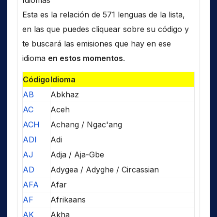
Idiomas
Esta es la relación de 571 lenguas de la lista,
en las que puedes cliquear sobre su código y
te buscará las emisiones que hay en ese
idioma
en estos momentos
.
Código
Idioma
AB
Abkhaz
AC
Aceh
ACH
Achang / Ngac'ang
ADI
Adi
AJ
Adja / Aja-Gbe
AD
Adygea / Adyghe / Circassian
AFA
Afar
AF
Afrikaans
AK
Akha